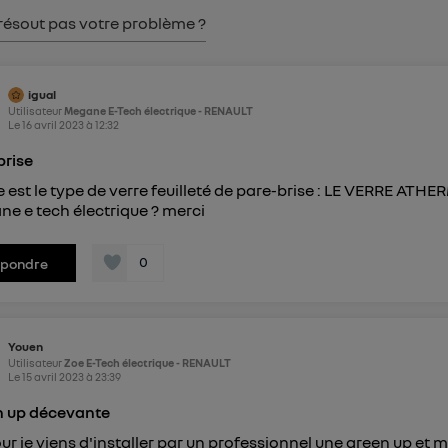
pouvez à tout moment retirer ce consentement sur
le portail
résout pas votre problème ?
") ou via la page « gérer Utiq » en bas de ce site. Po
mations, veuillez consulter
la Politique d'information sur le
personnelles d'Utiq
.
igual
Utilisateur
Megane E-Tech électrique - RENAULT
Le
16 avril 2023
à
12:32
brise
e est le type de verre feuilleté de pare-brise : LE VERRE A
e e tech électrique ? merci
0
épondre
Youen
Utilisateur
Zoe E-Tech électrique - RENAULT
Le
15 avril 2023
à
23:39
n up décevante
ur je viens d'installer par un professionnel une green up et mo