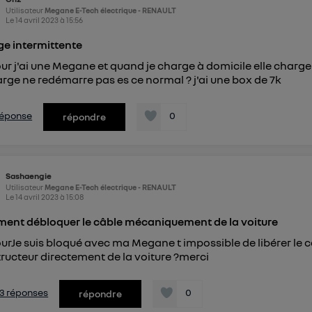
Utilisateur
Megane E-Tech électrique - RENAULT
Le
14 avril 2023
à
15:56
e intermittente
ur j'ai une Megane et quand je charge à domicile elle charge
arge ne redémarre pas es ce normal ? j'ai une box de 7k
 réponse
0
répondre
Sashaengie
Utilisateur
Megane E-Tech électrique - RENAULT
Le
14 avril 2023
à
15:08
nt débloquer le câble mécaniquement de la voiture
urJe suis bloqué avec ma Megane t impossible de libérer le
ructeur directement de la voiture ?merci
s 3 réponses
0
répondre