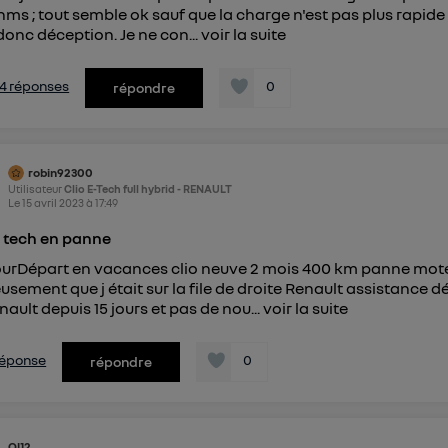
hms ; tout semble ok sauf que la charge n'est pas plus rapid
onc déception. Je ne con...
voir la suite
s 4 réponses
0
répondre
robin92300
Utilisateur
Clio E-Tech full hybrid - RENAULT
Le
15 avril 2023
à
17:49
E tech en panne
urDépart en vacances clio neuve 2 mois 400 km panne moteur
usement que j était sur la file de droite Renault assistance 
nault depuis 15 jours et pas de nou...
voir la suite
 réponse
0
répondre
Ol12