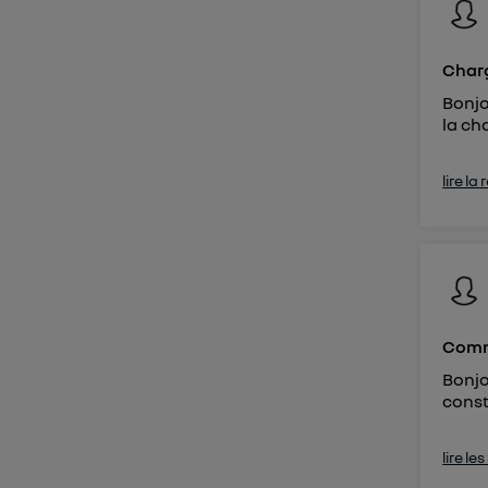
Charg
Bonjo
la ch
lire la
Comme
Bonjo
const
lire le