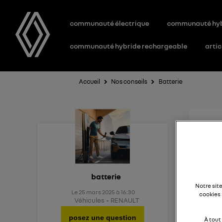
communauté électrique
communauté hy
communauté hybride rechargeable
artic
Accueil
Nos conseils
Batterie
Aid
Existe
batterie
Notre sit
Le
25 mars 2025
à
16:30
cookies 
Véhicules
RENAULT
posez une question
À tout