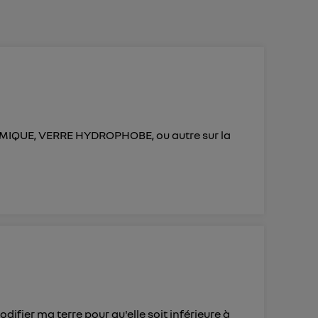
 d’Utiq
("
ur plus
s données
THERMIQUE, VERRE HYDROPHOBE, ou autre sur la
difier ma terre pour qu'elle soit inférieure à