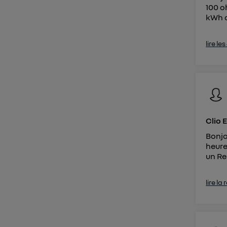
100 o
kWh d
lire le
Clio 
Bonjo
heure
un Re
lire la