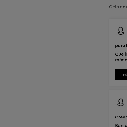
Vous 
Cela ne 
d'infor
pare 
Quell
mégan
r
Gree
Bonjo