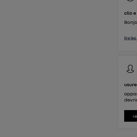
clio e
Bonjo
lire le
usure
appar
devri
r