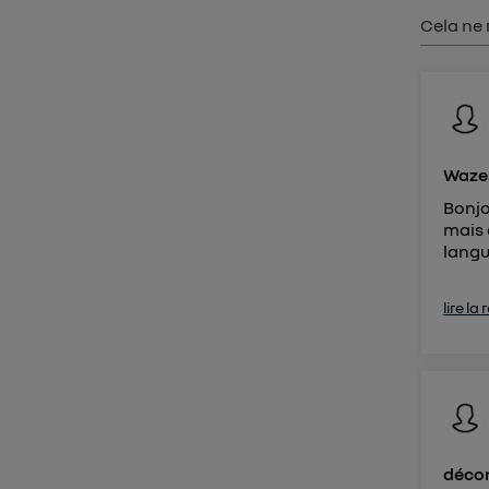
Vous 
Cela ne 
d'infor
Waze 
Bonjo
mais 
langue
lire la
déco