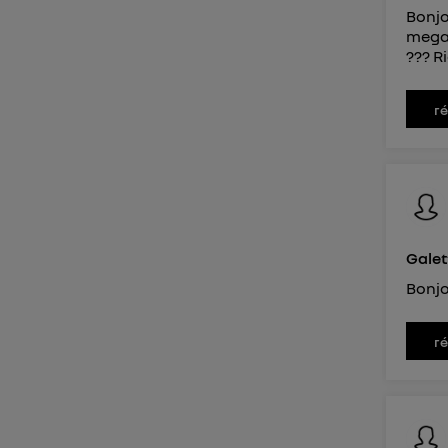
Bonjo
megan
??? Ri
r
Galet
Bonjo
r