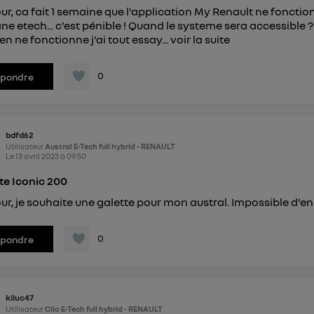
ur, ca fait 1 semaine que l'application My Renault ne fonctio
e etech... c'est pénible ! Quand le systeme sera accessible 
en ne fonctionne j'ai tout essay...
voir la suite
0
épondre
bdfd62
Utilisateur
Austral E-Tech full hybrid - RENAULT
Le
13 avril 2023
à
09:50
te Iconic 200
ur, je souhaite une galette pour mon austral. Impossible d'en
0
épondre
kiluc47
Utilisateur
Clio E-Tech full hybrid - RENAULT