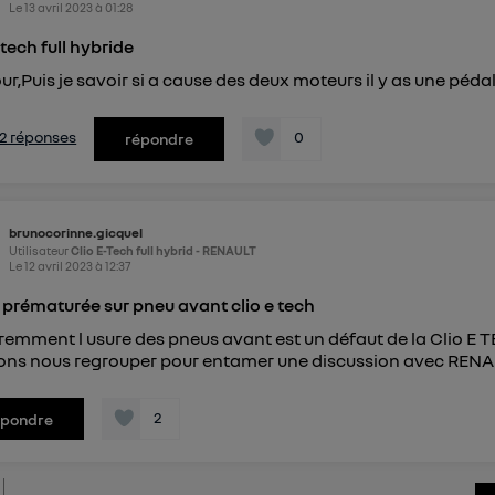
Le
13 avril 2023
à
01:28
 tech full hybride
ur,Puis je savoir si a cause des deux moteurs il y as une pé
s 2 réponses
0
répondre
brunocorinne.gicquel
Utilisateur
Clio E-Tech full hybrid - RENAULT
Le
12 avril 2023
à
12:37
 prématurée sur pneu avant clio e tech
emment l usure des pneus avant est un défaut de la Clio E TE
ons nous regrouper pour entamer une discussion avec REN
2
épondre