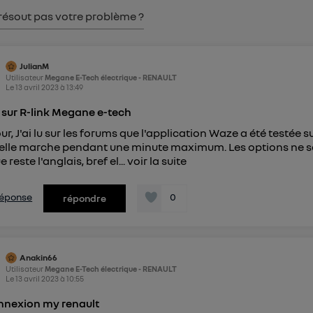
pouvez à tout moment retirer ce consentement sur
le portail
résout pas votre problème ?
") ou via la page « gérer Utiq » en bas de ce site. Po
mations, veuillez consulter
la Politique d'information sur le
personnelles d'Utiq
.
JulianM
Utilisateur
Megane E-Tech électrique - RENAULT
Le
13 avril 2023
à
13:49
sur R-link Megane e-tech
ur, J'ai lu sur les forums que l'application Waze a été testée 
elle marche pendant une minute maximum. Les options ne s
 reste l'anglais, bref el...
voir la suite
 réponse
0
répondre
Anakin66
Utilisateur
Megane E-Tech électrique - RENAULT
Le
13 avril 2023
à
10:55
nnexion my renault