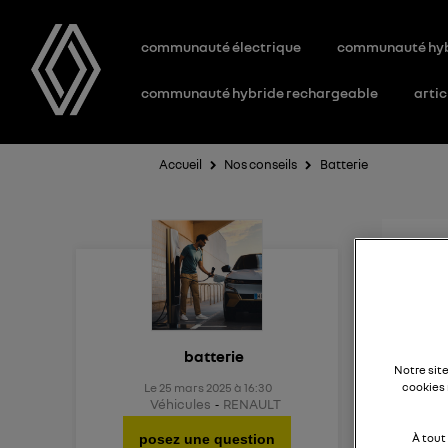
communauté électrique
communauté hy
communauté hybride rechargeable
artic
Accueil
Nos conseils
Batterie
Aid
Existe
batterie
Notre sit
Le
25 mars 2025
à
16:30
cookies 
Véhicules
RENAULT
posez une question
À tout