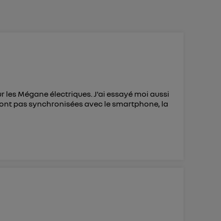
 d’Utiq
("
ur plus
s données
sur les Mégane électriques. J'ai essayé moi aussi
ont pas synchronisées avec le smartphone, la