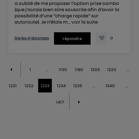
a oublié de me proposer l'option prise combo
(que j'aurais bien sûre souscrite afin d'avoir la
possibilité d'une "charge rapide" sur
autoroute). Je n'étais m...
voir la suite
lire les 4 réponses
0
répondre
1
...
1130
1180
1205
1220
...
1231
1232
1233
1234
1235
...
1340
...
1417