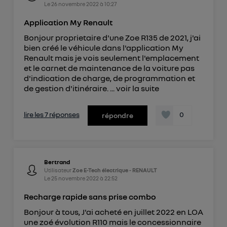
Le
26 novembre 2022
à
10:27
Application My Renault
Bonjour proprietaire d'une Zoe R135 de 2021, j'ai
bien créé le véhicule dans l'application My
Renault mais je vois seulement l'emplacement
et le carnet de maintenance de la voiture pas
d'indication de charge, de programmation et
de gestion d'itinéraire. ...
voir la suite
lire les 7 réponses
0
répondre
Bertrand
Utilisateur
Zoe E-Tech électrique - RENAULT
Le
25 novembre 2022
à
22:52
Recharge rapide sans prise combo
Bonjour à tous, J'ai acheté en juillet 2022 en LOA
une zoé évolution R110 mais le concessionnaire