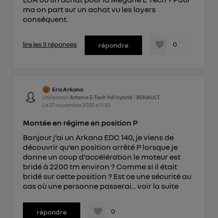
ma on part sur un achat vu les loyers
conséquent.
lire les 3 réponses
0
répondre
EricArkana
Utilisateur
Arkana E-Tech full hybrid - RENAULT
Le
27 novembre 2022
à
11:33
Montée en régime en position P
Bonjour j'ai un Arkana EDC 140, je viens de
découvrir qu'en position arrêté P lorsque je
donne un coup d'accélération le moteur est
bridé à 2200 tm environ ? Comme si il était
bridé sur cette position ? Est ce une sécurité au
cas où une personne passerai...
voir la suite
0
répondre