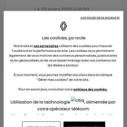
Le
25 mars 2025
à
16:30
Véhicules
RENAULT
continuer sans accepter
posez une question
Les cookies, ça roule
Notre site et
ses partenaires
utilisent des cookies pour mesurer
consultez les
l'audience et la performance du site. Les cookies nous permettent
voir tous les
conseils Renault
conseils
également de vous montrer des contenus personnalisés, publicitaires
conseils
similaires
et/ou géolocalisés, et de vous laisser interagir avec nos contenus via
les réseaux sociaux.
À tout moment, vous pourrez modifier vos choix dans la rubrique
"Gérer mes cookies" de notre site.
Aides aux frais installation d'une
Pour en savoir plus, consultez notre
politique des cookies.
borne de recharge
Utilisation de la technologie
, alimentée par
Elena42
Le
25 janvier 2022
à
17:24
votre opérateur télécom
Nous, Renault Group, utilisons la technologie Utiq
Existe t-il des aides pour faire installer une borne de
recharge à domicile ?
pour nos activités digitales (telles que décrites