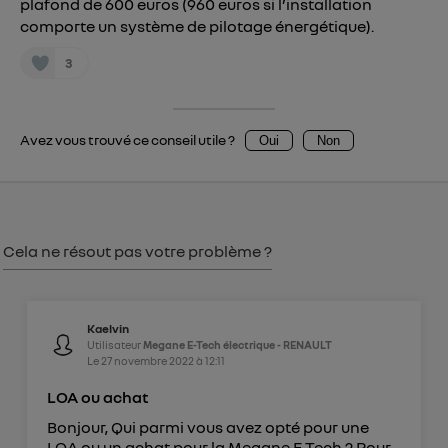
plafond de 600 euros (960 euros si l’installation
Vous pouvez à tout moment retirer ce
comporte un système de pilotage énergétique).
consentement sur
le portail d’Utiq
("
3
") ou via la page « gérer Utiq » en bas de ce site.
Pour plus d'informations, veuillez consulter
la
Politique d'information sur les données
personnelles d'Utiq
.
Avez vous trouvé ce conseil utile ?
Oui
Non
Cela ne résout pas votre problème ?
Kaelvin
Utilisateur
Megane E-Tech électrique - RENAULT
Le
27 novembre 2022
à
12:11
LOA ou achat
Bonjour, Qui parmi vous avez opté pour une
LOA ou un achat pour la Megane E Tech ? Pour