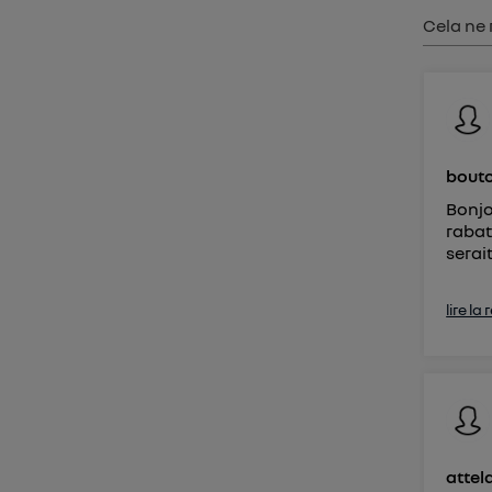
Vous 
Cela ne 
d'infor
bouto
Bonjo
rabat
serait
lire la
attel