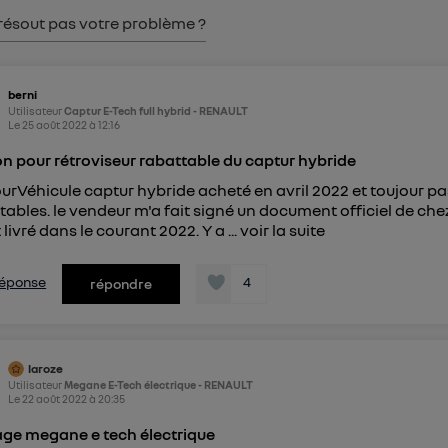
pouvez à tout moment retirer ce consentement sur
le portail
résout pas votre problème ?
") ou via la page « gérer Utiq » en bas de ce site. Po
mations, veuillez consulter
la Politique d'information sur le
personnelles d'Utiq
.
berni
Utilisateur
Captur E-Tech full hybrid - RENAULT
Le
25 août 2022
à
12:16
n pour rétroviseur rabattable du captur hybride
urVéhicule captur hybride acheté en avril 2022 et toujour pa
tables. le vendeur m'a fait signé un document officiel de c
 livré dans le courant 2022. Y a ...
voir la suite
 réponse
4
répondre
laroze
Utilisateur
Megane E-Tech électrique - RENAULT
Le
22 août 2022
à
20:35
age megane e tech électrique