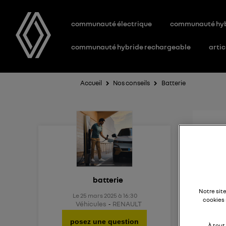
communauté électrique
communauté hy
communauté hybride rechargeable
artic
Accueil
Nos conseils
Batterie
Aid
Existe
batterie
Notre sit
Le
25 mars 2025
à
16:30
cookies 
Véhicules
RENAULT
posez une question
À tout