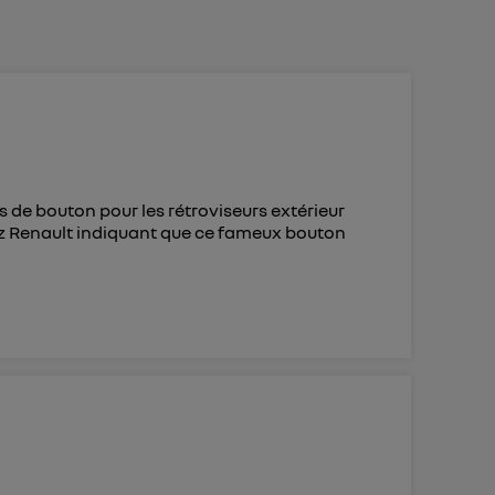
 d’Utiq
("
ur plus
s données
s de bouton pour les rétroviseurs extérieur
hez Renault indiquant que ce fameux bouton