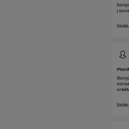
bonjo
j aur
lire le
Plani
Bonjo
conse
crééM
lire le