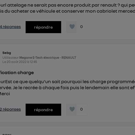
url attelage ne serait pas encore produit par renault ? qui pe
ais du acheter ce véhicule et conserver mon cabriolet merc
s 4 réponses
0
répondre
Sebg
Utilisateur
Megane E-Tech électrique - RENAULT
Le
20 août 2022
à
12:45
fication charge
urEst ce que quelqu'un sait pourquoi les charge programmé
rvée. Je le recrée à chaque fois puis le lendemain elle sont e
erci
s 2 réponses
0
répondre