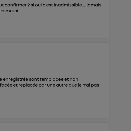
ut confirmer ? si oui c est inadmissible…. jamais
edesmerci
e enregistrée sont remplacée et non
ffacée et replacée par une autre que je n'ai pas