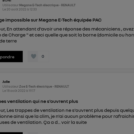
BONI
Utilisateur
Megane E-Tech électrique - RENAULT
Le
20 août 2022
à
12:33
e impossible sur Megane E-Tech équipée PAC
ur, En attendant d'avoir une réponse des mécaniciens , avez
 de Charge " et ceci quelle que soit la borne (domicile ou hors
 de terre
0
épondre
Julie
Utilisateur
Zoe E-Tech électrique - RENAULT
Le
18 août 2022
à
19:17
es ventilation qui ne s'ouvrent plus
ur, Les trappes de ventilation ne s'ouvrent plus depuis quelq
ionne ainsi que la clim, je n'ai aucun problème pour rafraichir
uses de ventilation. Ça a d...
voir la suite