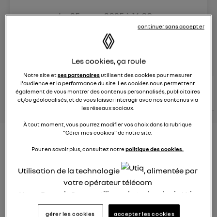
Le
25 mars 2025
à
16:30
Véhicules
RENAULT
continuer sans accepter
posez une question
Les cookies, ça roule
Notre site et
ses partenaires
utilisent des cookies pour mesurer
l'audience et la performance du site. Les cookies nous permettent
consultez les
voir tous les
également de vous montrer des contenus personnalisés, publicitaires
conseils Renault
conseils
conseils
similaires
et/ou géolocalisés, et de vous laisser interagir avec nos contenus via
les réseaux sociaux.
À tout moment, vous pourrez modifier vos choix dans la rubrique
"Gérer mes cookies" de notre site.
Aides aux frais installation d'une
Pour en savoir plus, consultez notre
politique des cookies.
borne de recharge
Utilisation de la technologie
, alimentée par
Elena42
Le
25 janvier 2022
à
17:24
votre opérateur télécom
Nous, Renault Group, utilisons la technologie Utiq
Existe t-il des aides pour faire installer une borne de
pour nos activités digitales (telles que décrites
recharge à domicile ?
gérer les cookies
accepter les cookies
dans cette notice de consentement) et liées à