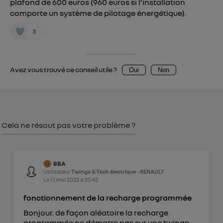
Vous pouvez à tout moment retirer ce
plafond de 600 euros (960 euros si l’installation
comporte un système de pilotage énergétique).
consentement sur
le portail d’Utiq
("
") ou via la page « gérer Utiq » en bas de ce site.
3
Pour plus d'informations, veuillez consulter
la
Politique d'information sur les données
personnelles d'Utiq
.
Avez vous trouvé ce conseil utile ?
Oui
Non
Cela ne résout pas votre problème ?
BBA
Utilisateur
Twingo E-Tech électrique - RENAULT
Le
17 mai 2022
à
20:42
fonctionnement de la recharge programmée
Bonjour. de façon aléatoire la recharge
programmée ne démarre pas sur une twingo.