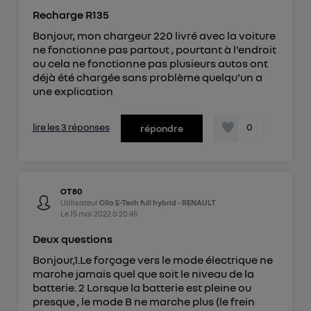
Recharge R135
Bonjour, mon chargeur 220 livré avec la voiture
ne fonctionne pas partout , pourtant à l'endroit
ou cela ne fonctionne pas plusieurs autos ont
déjà été chargée sans problème quelqu'un a
une explication
lire les 3 réponses
0
répondre
OT80
Utilisateur
Clio E-Tech full hybrid - RENAULT
Le
15 mai 2022
à
20:45
Deux questions
Bonjour,1.Le forçage vers le mode électrique ne
marche jamais quel que soit le niveau de la
batterie. 2 Lorsque la batterie est pleine ou
presque , le mode B ne marche plus (le frein