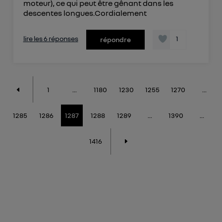
moteur), ce qui peut être gênant dans les
descentes longues.Cordialement
lire les 6 réponses
1
répondre
1
...
1180
1230
1255
1270
...
1285
1286
1287
1288
1289
...
1390
...
1416