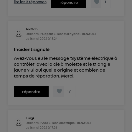
lire les 3 réponses
1
répondre
JacSab
Utilisateur
Captur E-Tech full hybrid - RENAULT
Le
16 mai 2022
à
18:24
Incident signalé
Avez-vous eu le message 'Système électrique à
contrôler' avec la clé à molette et le triangle
jaune ? Si oui quelle origine et combien de
temps de réparation. Merci.
17
répondre
Luigi
Utilisateur
Zoe E-Tech électrique - RENAULT
Le
16 mai 2022
à
17:26