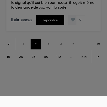
le signal qu'il est bien connecté , il reçoit même
la demande de co...
voir la suite
lire la réponse
0
répondre
1
2
3
4
5
...
10
15
20
35
60
110
...
1414