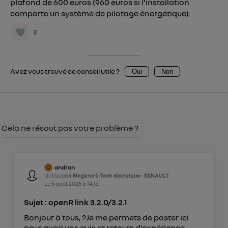
plafond de 600 euros (960 euros si l’installation
comporte un système de pilotage énergétique).
consentement sur
le portail d’Utiq
("
") ou via la page « gérer Utiq » en bas de ce site.
3
Pour plus d'informations, veuillez consulter
la
Politique d'information sur les données
personnelles d'Utiq
.
Avez vous trouvé ce conseil utile ?
Oui
Non
Cela ne résout pas votre problème ?
andron
Utilisateur
Megane E-Tech électrique - RENAULT
Le
5 août 2026
à
14:15
Sujet : openR link 3.2.0/3.2.1
Bonjour à tous, ?Je me permets de poster ici
pour avoir vos avis et retours d'expérience