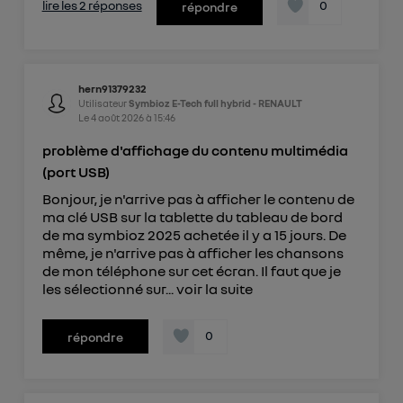
lire les 2 réponses
0
répondre
hern91379232
Utilisateur
Symbioz E-Tech full hybrid - RENAULT
Le
4 août 2026
à
15:46
problème d'affichage du contenu multimédia
(port USB)
Bonjour, je n'arrive pas à afficher le contenu de
ma clé USB sur la tablette du tableau de bord
de ma symbioz 2025 achetée il y a 15 jours. De
même, je n'arrive pas à afficher les chansons
de mon téléphone sur cet écran. Il faut que je
les sélectionné sur...
voir la suite
0
répondre