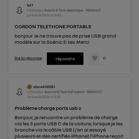
b27
Utilisateur
Scenic E-Tech électrique - RENAULT
Le
4 août 2026
à
12:40
CORDON TELETHONE PORTABLE
bonjour Je ne trouve pas de prise USB grand
modèle sur la Scénic E-tec Merci
lire la réponse
0
répondre
slbn44133351
Utilisateur
Austral E-Tech full hybrid - RENAULT
Le
4 août 2026
à
12:24
Problème charge ports usb c
Bonjour, je rencontre un problème de charge
via les 3 ports USB C de la voiture, lorsque je les
branche via le câble USB (j'en ai essayé
plusieurs et des certifiés iPhone) l'iPhone reçoit