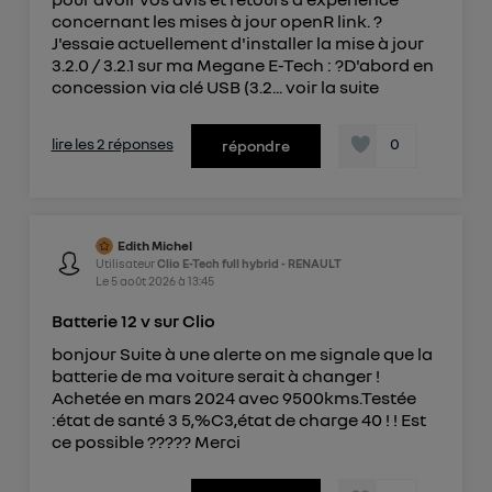
concernant les mises à jour openR link. ?
J'essaie actuellement d'installer la mise à jour
3.2.0 / 3.2.1 sur ma Megane E-Tech : ?D'abord en
concession via clé USB (3.2...
voir la suite
lire les 2 réponses
0
répondre
Edith Michel
Utilisateur
Clio E-Tech full hybrid - RENAULT
Le
5 août 2026
à
13:45
Batterie 12 v sur Clio
bonjour Suite à une alerte on me signale que la
batterie de ma voiture serait à changer !
Achetée en mars 2024 avec 9500kms.Testée
:état de santé 3 5,%C3,état de charge 40 ! ! Est
ce possible ????? Merci