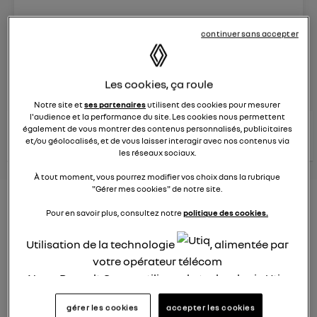
Le
25 mars 2025
à
16:30
continuer sans accepter
Véhicules
RENAULT
posez une question
Les cookies, ça roule
Notre site et
ses partenaires
utilisent des cookies pour mesurer
l'audience et la performance du site. Les cookies nous permettent
consultez les
également de vous montrer des contenus personnalisés, publicitaires
voir tous les
conseils Renault
conseils
conseils
et/ou géolocalisés, et de vous laisser interagir avec nos contenus via
similaires
les réseaux sociaux.
À tout moment, vous pourrez modifier vos choix dans la rubrique
"Gérer mes cookies" de notre site.
Aides aux frais installation d'une
Pour en savoir plus, consultez notre
politique des cookies.
borne de recharge
Utilisation de la technologie
, alimentée par
Elena42
votre opérateur télécom
Le
25 janvier 2022
à
17:24
Nous, Renault Group, utilisons la technologie Utiq
Existe t-il des aides pour faire installer une borne de
pour nos activités digitales (telles que décrites
recharge à domicile ?
gérer les cookies
accepter les cookies
dans cette notice de consentement) et liées à