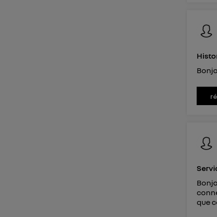
Histo
Bonjo
r
Servi
Bonjo
conne
que c