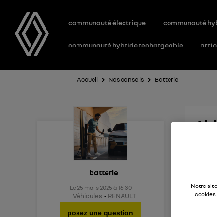
communauté électrique
communauté hy
communauté hybride rechargeable
artic
Accueil
Nos conseils
Batterie
Aid
Existe
batterie
Notre sit
Le
25 mars 2025
à
16:30
cookies 
Véhicules
RENAULT
posez une question