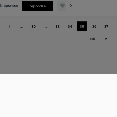
s 3 réponses
0
répondre
1
...
30
...
33
34
35
36
37
1415