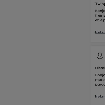
Twing
Bonjo
frein
et le 
lire la
Dista
Bonjo
moteu
parco
lire la