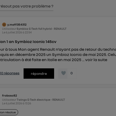
pouvez à tout moment retirer ce consentement sur
le portail
résout pas votre problème ?
") ou via la page « gérer Utiq » en bas de ce site. Po
mations, veuillez consulter
la Politique d'information sur le
personnelles d'Utiq
.
y.ma91354312
Utilisateur
Symbioz E-Tech full hybrid - RENAULT
Le
6 juillet 2026
à
22:54
ion 1 an Symbioz Iconic 145cv
ur à tous Mon agent Renault n'ayant pas de retour du techno
acquis en décembre 2025 un Symbioz Iconic de mai 2025. Celu
riculation à été faite en Italie en mai 2025 ...
voir la suite
s 10 réponses
0
répondre
frobosc82
Utilisateur
Twingo E-Tech électrique - RENAULT
Le
6 juillet 2026
à
13:26
ion résolue