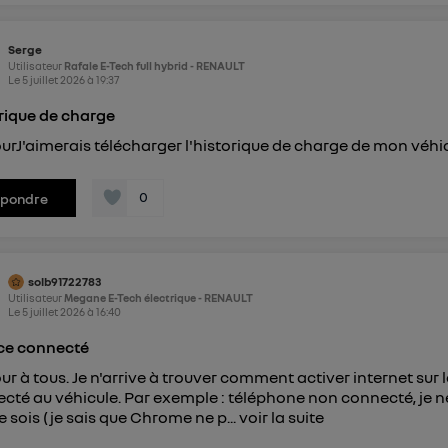
Serge
Utilisateur
Rafale E-Tech full hybrid - RENAULT
Le
5 juillet 2026
à
19:37
rique de charge
urJ'aimerais télécharger l'historique de charge de mon véhi
0
épondre
solb91722783
Utilisateur
Megane E-Tech électrique - RENAULT
Le
5 juillet 2026
à
16:40
ce connecté
ur à tous. Je n'arrive à trouver comment activer internet sur
cté au véhicule. Par exemple : téléphone non connecté, je ne
e sois (je sais que Chrome ne p...
voir la suite