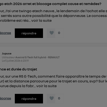
o etch 2026 arret et blocage complet cause et remèdes?
ur, J'ai une twingo etech neuve , le lendemain de l'achat elle 
s serrés sans autre possibilité que la dépanneuse. Le concessi
problème est réa...
voir la suite
 réponse
0
répondre
Jupuce
Utilisateur
Austral E-Tech full hybrid - RENAULT
Le
5 juillet 2026
à
23:19
nce et durée du trajet
ur, sur une R5 E-Tech, comment faire apparaître le temps de t
r) et la distance parcourue pour le trajet en cours, svp? Sur le
urue depuis la fabr...
voir la suite
 réponse
0
répondre