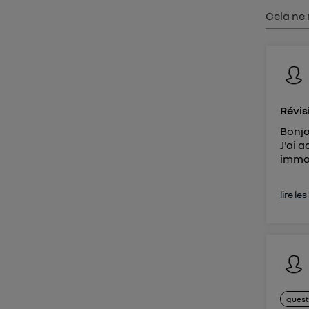
Vous 
Cela ne 
d'infor
Révis
Bonjo
J'ai 
immat
lire le
quest