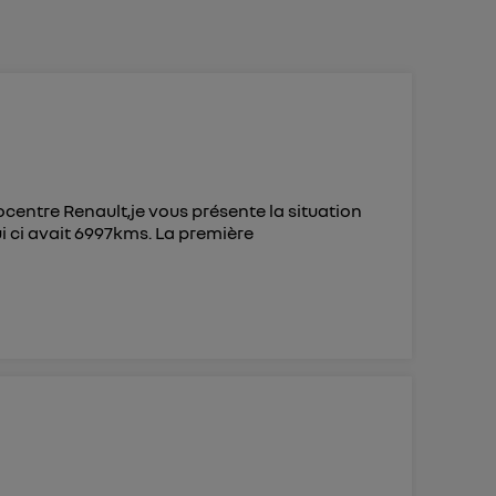
 d’Utiq
("
ur plus
s données
centre Renault,je vous présente la situation
i ci avait 6997kms. La première