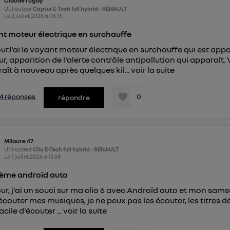
Claude rugby
Utilisateur
Captur E-Tech full hybrid - RENAULT
Le
2 juillet 2026
à
06:15
t moteur électrique en surchauffe
urJ'ai le voyant moteur électrique en surchauffe qui est appa
r, apparition de l'alerte contrôle antipollution qui apparaît
aît à nouveau après quelques kil...
voir la suite
s 4 réponses
0
répondre
Milaure 47
Utilisateur
Clio E-Tech full hybrid - RENAULT
Le
1 juillet 2026
à
15:38
ème androïd auto
ur, j'ai un souci sur ma clio 6 avec Androïd auto et mon sams
écouter mes musiques, je ne peux pas les écouter, les titres déf
acile d'écouter ...
voir la suite