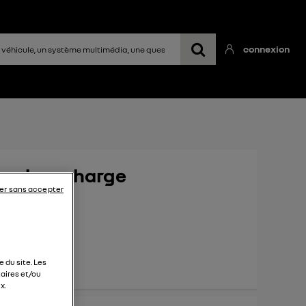
connexion
rne de recharge
er sans accepter
omicile ?
 du site. Les
aires et/ou
x.