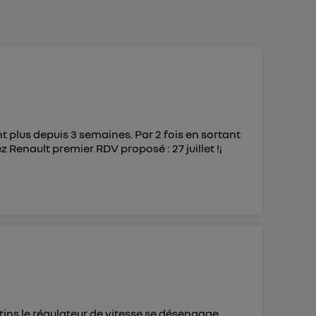
 d’Utiq
("
ur plus
s données
t plus depuis 3 semaines. Par 2 fois en sortant
 Renault premier RDV proposé : 27 juillet !¡
tins le régulateur de vitesse se désengage