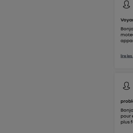
Voyan
Bonjo
moteu
appar
lire le
probl
Bonjo
pour 
plus f