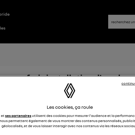
bride
les
es aux frais installation d'une bo
continu
Elena42
Le
25 janvier 2022
à
17:24
 t-il des aides pour faire installer une borne de recharge à d
Les cookies, ça roule
e et
ses partenaires
utilisent des cookies pour mesurer l'audience et la performance
4
nous permettent également de vous montrer des contenus personnalisés, publicit
géolocalisés, et de vous laisser interagir avec nos contenus via les réseaux sociau