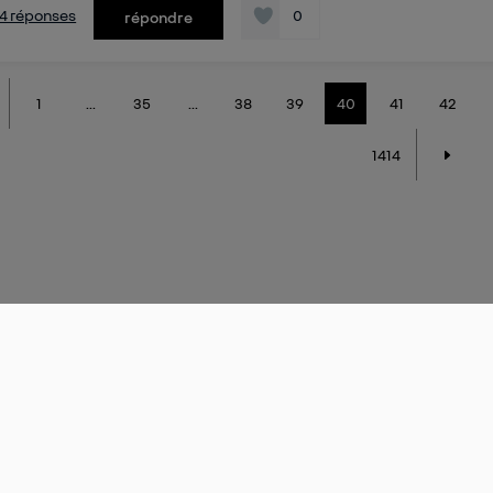
s 4 réponses
0
répondre
1
...
35
...
38
39
40
41
42
1414