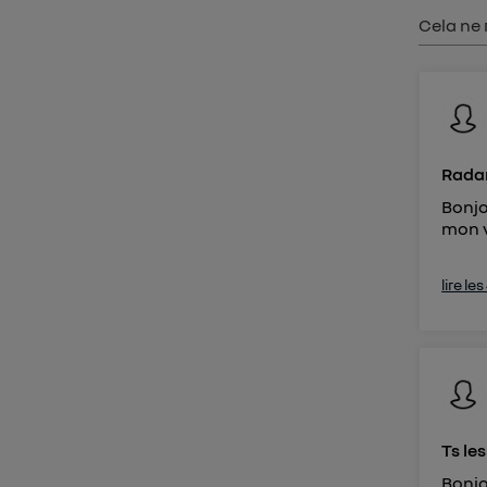
Vous 
Cela ne 
d'infor
Radar
Bonjo
mon v
lire le
Ts le
Bonjo