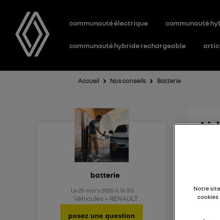
communauté électrique
communauté hy
communauté hybride rechargeable
artic
Accueil
Nos conseils
Batterie
Aid
Existe
batterie
Notre sit
Le
25 mars 2025
à
16:30
cookies 
Véhicules
RENAULT
posez une question