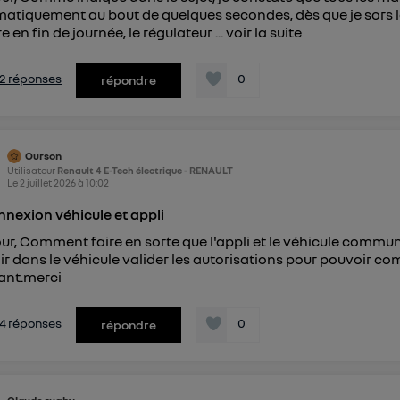
atiquement au bout de quelques secondes, dès que je sors la
e en fin de journée, le régulateur ...
voir la suite
s 2 réponses
0
répondre
Ourson
Utilisateur
Renault 4 E-Tech électrique - RENAULT
Le
2 juillet 2026
à
10:02
nexion véhicule et appli
ur, Comment faire en sorte que l'appli et le véhicule comm
ir dans le véhicule valider les autorisations pour pouvoir c
ant.merci
s 4 réponses
0
répondre