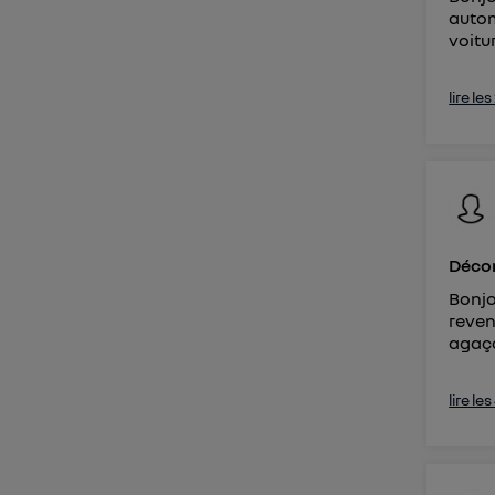
autom
voitur
lire le
Décon
Bonjo
reven
agaç
lire le