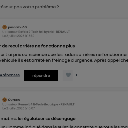
pouvez à tout moment retirer ce consentement sur
le portail
résout pas votre problème ?
") ou via la page « gérer Utiq » en bas de ce site. Po
mations, veuillez consulter
la Politique d'information sur le
personnelles d'Utiq
.
pascalou60
Utilisateur
Rafale E-Tech full hybrid - RENAULT
Le
2 juillet 2026
à
13:32
 de recul arrière ne fonctionne plus
ur J ai pris conscience que les radars arrières ne fonctionnen
éhicule il s est arrêté en freinage d urgence. Après appel chez
s 4 réponses
0
répondre
Ourson
Utilisateur
Renault 4 E-Tech électrique - RENAULT
Le
2 juillet 2026
à
10:07
s matins, le régulateur se désengage
ur, Comme indiqué dans le sujet, je constate que tous les ma