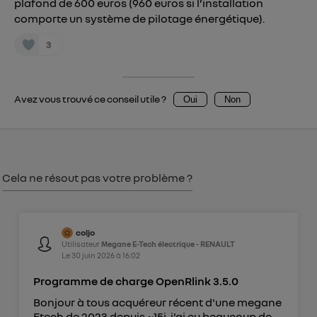
plafond de 600 euros (960 euros si l’installation
consentement sur
le portail d’Utiq
("
comporte un système de pilotage énergétique).
") ou via la page « gérer Utiq » en bas de ce site.
3
Pour plus d'informations, veuillez consulter
la
Politique d'information sur les données
personnelles d'Utiq
.
Avez vous trouvé ce conseil utile ?
Oui
Non
Cela ne résout pas votre problème ?
coljo
Utilisateur
Megane E-Tech électrique - RENAULT
Le
30 juin 2026
à
16:02
Programme de charge OpenRlink 3.5.0
Bonjour à tous acquéreur récent d'une megane
Etech de 2023 depuis ~15j, j'ai eu beaucoup de