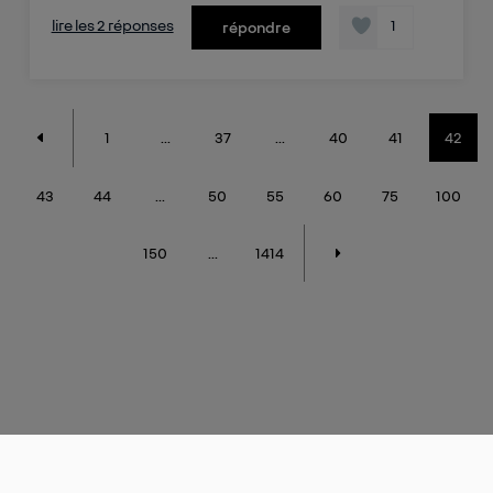
lire les 2 réponses
1
répondre
1
...
37
...
40
41
42
43
44
...
50
55
60
75
100
150
...
1414