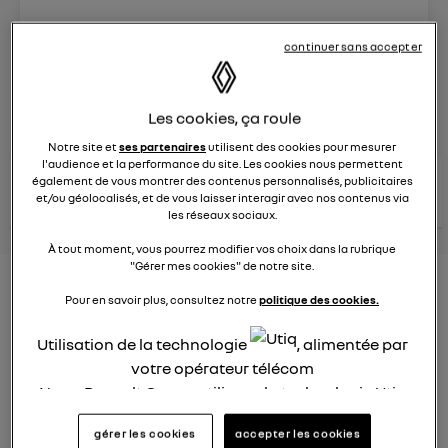
Le
25 mars 2025
à
16:30
continuer sans accepter
Véhicules
RENAULT
posez une question
Les cookies, ça roule
Notre site et
ses partenaires
utilisent des cookies pour mesurer
l'audience et la performance du site. Les cookies nous permettent
consultez les
également de vous montrer des contenus personnalisés, publicitaires
voir tous les
conseils Renault
conseils
conseils
et/ou géolocalisés, et de vous laisser interagir avec nos contenus via
similaires
les réseaux sociaux.
À tout moment, vous pourrez modifier vos choix dans la rubrique
"Gérer mes cookies" de notre site.
Aides aux frais installation d'une
Pour en savoir plus, consultez notre
politique des cookies.
borne de recharge
Utilisation de la technologie
, alimentée par
Elena42
votre opérateur télécom
Le
25 janvier 2022
à
17:24
Nous, Renault Group, utilisons la technologie Utiq
Existe t-il des aides pour faire installer une borne de
pour nos activités digitales (telles que décrites
recharge à domicile ?
gérer les cookies
accepter les cookies
dans cette notice de consentement) et liées à