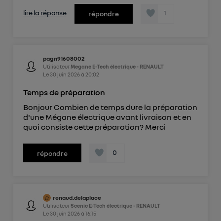
lire la réponse
1
répondre
pagn91608002
Utilisateur
Megane E-Tech électrique - RENAULT
Le
30 juin 2026
à
20:02
Temps de préparation
Bonjour Combien de temps dure la préparation
d'une Mégane électrique avant livraison et en
quoi consiste cette préparation? Merci
0
répondre
renaud.delaplace
Utilisateur
Scenic E-Tech électrique - RENAULT
Le
30 juin 2026
à
16:15