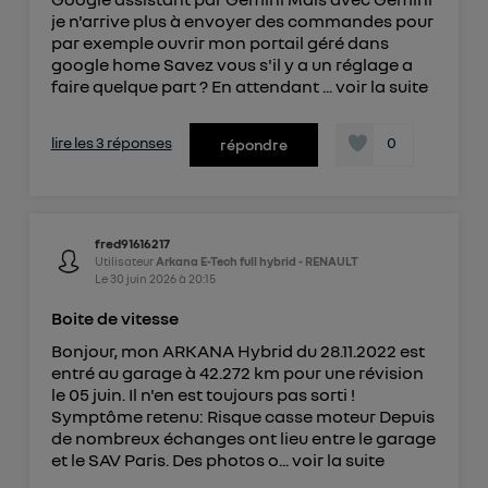
je n'arrive plus à envoyer des commandes pour
par exemple ouvrir mon portail géré dans
google home Savez vous s'il y a un réglage a
faire quelque part ? En attendant ...
voir la suite
lire les 3 réponses
0
répondre
fred91616217
Utilisateur
Arkana E-Tech full hybrid - RENAULT
Le
30 juin 2026
à
20:15
Boite de vitesse
Bonjour, mon ARKANA Hybrid du 28.11.2022 est
entré au garage à 42.272 km pour une révision
le 05 juin. Il n'en est toujours pas sorti !
Symptôme retenu: Risque casse moteur Depuis
de nombreux échanges ont lieu entre le garage
et le SAV Paris. Des photos o...
voir la suite