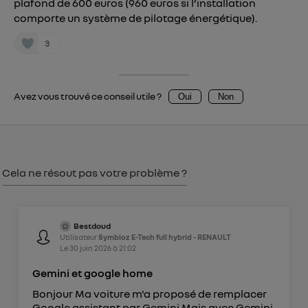
plafond de 600 euros (960 euros si l’installation
comporte un système de pilotage énergétique).
consentement sur
le portail d’Utiq
("
") ou via la page « gérer Utiq » en bas de ce site.
3
Pour plus d'informations, veuillez consulter
la
Politique d'information sur les données
personnelles d'Utiq
.
Avez vous trouvé ce conseil utile ?
Oui
Non
Cela ne résout pas votre problème ?
Bestdoud
Utilisateur
Symbioz E-Tech full hybrid - RENAULT
Le
30 juin 2026
à
21:02
Gemini et google home
Bonjour Ma voiture m'a proposé de remplacer
Google assistant par Gemini Mais avec Gemini