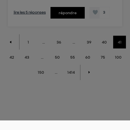
lire les 5 réponses
3
répondre
1
...
36
...
39
40
41
42
43
...
50
55
60
75
100
150
...
1414