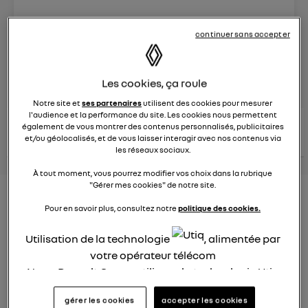
Le
25 mars 2025
à
16:30
continuer sans accepter
Véhicules
RENAULT
posez une question
Les cookies, ça roule
Notre site et
ses partenaires
utilisent des cookies pour mesurer
l'audience et la performance du site. Les cookies nous permettent
consultez les
voir tous les
également de vous montrer des contenus personnalisés, publicitaires
conseils Renault
conseils
conseils
et/ou géolocalisés, et de vous laisser interagir avec nos contenus via
similaires
les réseaux sociaux.
À tout moment, vous pourrez modifier vos choix dans la rubrique
"Gérer mes cookies" de notre site.
Aides aux frais installation d'une
Pour en savoir plus, consultez notre
politique des cookies.
borne de recharge
Utilisation de la technologie
, alimentée par
Elena42
votre opérateur télécom
Le
25 janvier 2022
à
17:24
Nous, Renault Group, utilisons la technologie Utiq
Existe t-il des aides pour faire installer une borne de
pour nos activités digitales (telles que décrites
recharge à domicile ?
gérer les cookies
accepter les cookies
dans cette notice de consentement) et liées à