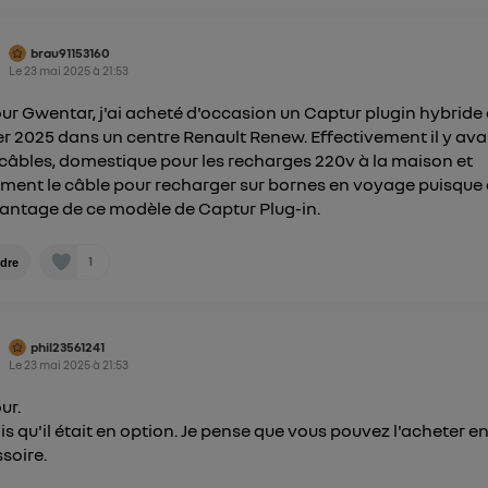
nt la même connexion et ayant consenties se verront attribu
identifiant. En général :
brau91153160
connexion foyer
(ex : Wi-Fi), la personnalisation sera basée sur la navigation des 
Le
23 mai 2025
à
21:53
ayant consentis.
e
connexion mobile
, la personnalisation sera basée uniquement sur la navigation de 
mobile.
ur Gwentar, j'ai acheté d'occasion un Captur plugin hybride
pouvez à tout moment retirer ce consentement sur
le portail
er 2025 dans un centre Renault Renew. Effectivement il y avai
câbles, domestique pour les recharges 220v à la maison et
") ou via la page « gérer Utiq » en bas de ce site. Po
ment le câble pour recharger sur bornes en voyage puisque 
mations, veuillez consulter
la Politique d'information sur le
antage de ce modèle de Captur Plug-in.
personnelles d'Utiq
.
1
dre
phil23561241
Le
23 mai 2025
à
21:53
ur.
ois qu'il était en option. Je pense que vous pouvez l'acheter e
soire.