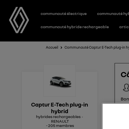
communauté électrique
communauté hy
communauté hybride rechargeable
artic
Accueil
Communauté Captur E-Tech plug-in h
Câ
Bonj
Captur E-Tech plug-in
câb
hybrid
sur 
hybrides rechargeables
merc
RENAULT
-
205
membres