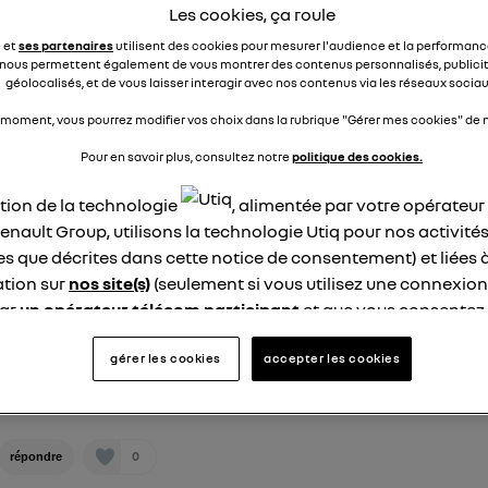
épondre
Les cookies, ça roule
0
e et
ses partenaires
utilisent des cookies pour mesurer l'audience et la performance
nous permettent également de vous montrer des contenus personnalisés, publicit
er les 21 réponses à la question Câble de recharge
géolocalisés, et de vous laisser interagir avec nos contenus via les réseaux sociau
 moment, vous pourrez modifier vos choix dans la rubrique "Gérer mes cookies" de n
jaco91335605
Pour en savoir plus, consultez notre
politique des cookies.
Le
23 mai 2025
à
22:36
ation de la technologie
, alimentée par votre opérateu
pouvez en trouver sur le net pour 100e
enault Group, utilisons la technologie Utiq pour nos activités
les que décrites dans cette notice de consentement) et liées 
2
dre
tion sur
nos site(s)
(seulement si vous utilisez une connexion
par
un opérateur télécom participant
et que vous consentez
site).
Auteur(e)
Gwentar
logie Utiq a été conçue pour la protection de vos données 
gérer les cookies
accepter les cookies
Le
23 mai 2025
à
23:13
en vous offrant choix et contrôle.
@jaco91335605
Merci pour l'info
ise un identifiant créé par votre opérateur télécom basé sur v
ne référence de votre contrat internet (ex : votre numéro de t
0
répondre
fiant est associé à votre connexion internet. Ainsi, toutes le