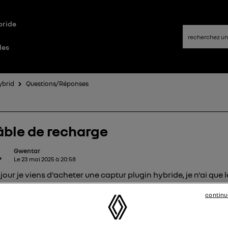
bride
les
ybrid
Questions/Réponses
ble de recharge
Gwentar
Le
23 mai 2025
à
20:58
our je viens d'acheter une captur plugin hybride, je n'ai que l
le domestique. Ma question est la suivante le câble de rech
continu
borne n'aurait-il pas dû être fourni.
i de votre retour.