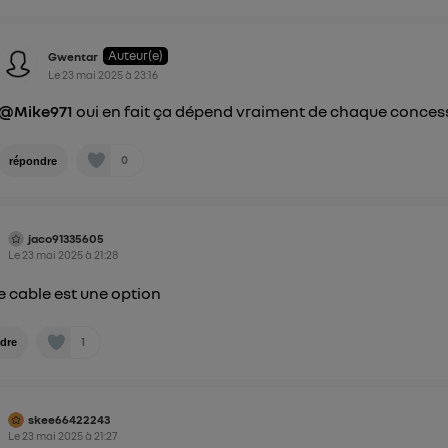
Auteur(e)
Gwentar
Le
23 mai 2025
à
23:16
@Mike971
oui en fait ça dépend vraiment de chaque conces
0
répondre
jaco91335605
Le
23 mai 2025
à
21:28
e cable est une option
1
dre
skee66422243
Le
23 mai 2025
à
21:27