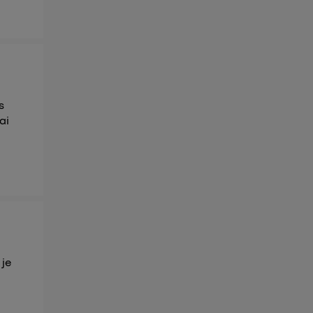
s
ai
 je