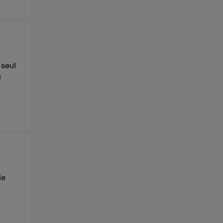
 seul
a
de