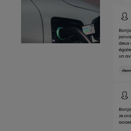
utilisa
Pour une
Pour un
Bonjo
Vous 
janvi
deux 
égale
d'infor
un av
répon
Bonjo
Je cr
acces