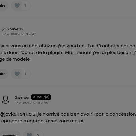
1
dre
jcvk61154115
Le
23 mai 2025
à
21:47
ir si vous en cherchez un j'en vend un . J'ai dû acheter car pa
is dans l'achat de la plugin . Maintenant j'en ai plus besoin j'
gé de modèle
1
dre
Auteur(e)
Gwentar
Le
23 mai 2025
à
23:15
@jcvk61154115
Si je n'arrive pas à en avoir 1 par la concession
reprendrais contact avec vous merci
0
répondre