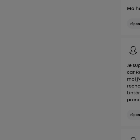
Malhe
répon
Je su
car R
moi j
recha
l.int
prend
répon