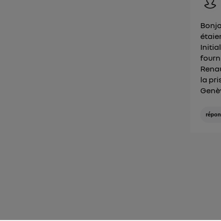
Bonjo
étaie
Initi
fourn
Renau
la pr
Genèv
répon