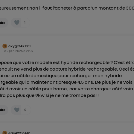
ureusement non il faut l'acheter à part d'un montant de 300€
1
dre
oxyg12421331
Le
2 juin 2025
à
21:07
ppose que votre modèle est hybride rechargeable ? C'est ét
enault ne vend plus de capture hybride rechargeable. Ceci é
'ai eu un câble domestique pour recharger mon hybride
rgeable qui a maintenant presque 4,5 ans. De plus je ne vois
érêt d'avoir un câble pour borne , car votre chargeur côté voit
ra pas plus que 9kw si je ne me trompe pas !!
0
dre
eric42216412