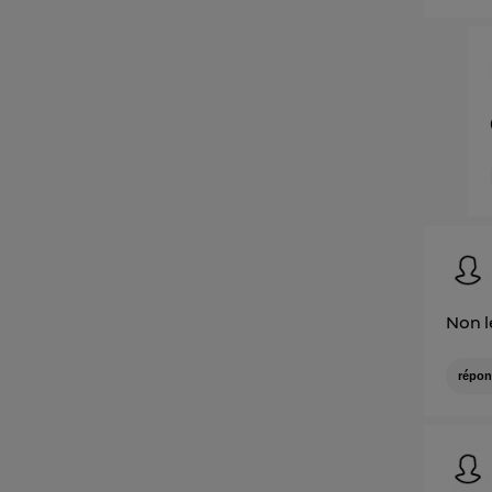
Non l
répon