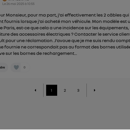
Le
26 mai 2025
à
10:55
ur Monsieur, pour ma part, j'ai effectivement les 2 câbles qui
nt fournis lorsque j'ai acheté mon véhicule. Mon modèle est 
ale Paris, est-ce que cela a une incidence sur les équipements, 
iture des accessoires électriques ? Contacter le service clien
lt pour une réclamation. J'avoue que je me suis rendu comp
ise fournie ne correspondait pas au format des bornes utilisé
e sur les bornes de rechargement...
0
dre
1
2
3