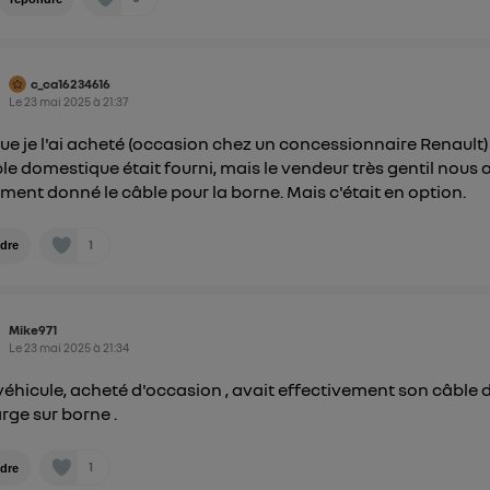
c_ca16234616
Le
23 mai 2025
à
21:37
ue je l'ai acheté (occasion chez un concessionnaire Renault)
ble domestique était fourni, mais le vendeur très gentil nous 
ment donné le câble pour la borne. Mais c'était en option.
1
dre
Mike971
Le
23 mai 2025
à
21:34
éhicule, acheté d'occasion , avait effectivement son câble 
rge sur borne .
1
dre