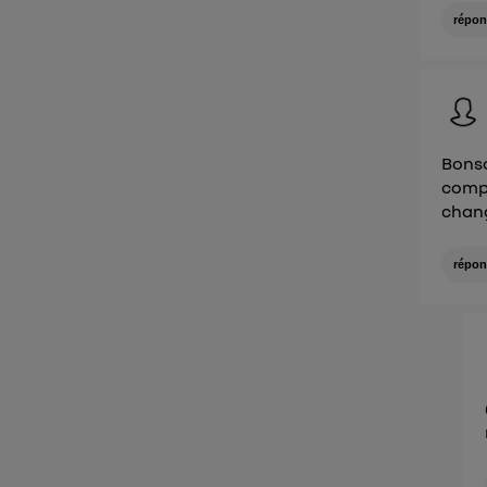
répon
Bonso
compr
chan
répon