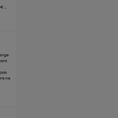
 ...
range
tant
 pas
ure ne