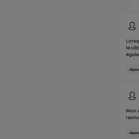
Lorsq
le câ
égale
répon
Mon v
recha
répon