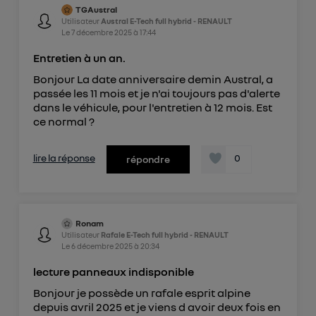
TGAustral
Utilisateur
Austral E-Tech full hybrid - RENAULT
Le
7 décembre 2025
à
17:44
Entretien à un an.
Bonjour La date anniversaire demin Austral, a
passée les 11 mois et je n'ai toujours pas d'alerte
dans le véhicule, pour l'entretien à 12 mois. Est
ce normal ?
lire la réponse
0
répondre
Ronam
Utilisateur
Rafale E-Tech full hybrid - RENAULT
Le
6 décembre 2025
à
20:34
lecture panneaux indisponible
Bonjour je possède un rafale esprit alpine
depuis avril 2025 et je viens d avoir deux fois en