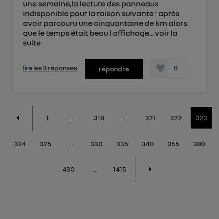
une semaine,la lecture des panneaux
indisponible pour la raison suivante : après
avoir parcouru une cinquantaine de km alors
que le temps était beau l affichage...
voir la
suite
lire les 3 réponses
0
répondre
1
...
318
...
321
322
323
324
325
...
330
335
340
355
380
430
...
1415