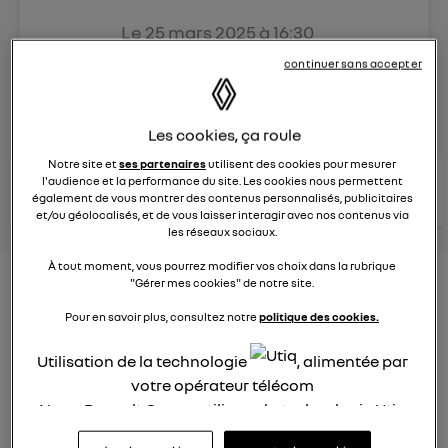
Le
25 mars 2025
à
16:30
Véhicules
RENAULT
continuer sans accepter
posez une question
Les cookies, ça roule
Notre site et
ses partenaires
utilisent des cookies pour mesurer
consultez les
l'audience et la performance du site. Les cookies nous permettent
voir tous les
conseils Renault
conseils
conseils
également de vous montrer des contenus personnalisés, publicitaires
similaires
et/ou géolocalisés, et de vous laisser interagir avec nos contenus via
les réseaux sociaux.
À tout moment, vous pourrez modifier vos choix dans la rubrique
Aides aux frais installation d'une
"Gérer mes cookies" de notre site.
borne de recharge
Pour en savoir plus, consultez notre
politique des cookies.
Elena42
Utilisation de la technologie
, alimentée par
Le
25 janvier 2022
à
17:24
votre opérateur télécom
Existe t-il des aides pour faire installer une borne de
Nous, Renault Group, utilisons la technologie Utiq
recharge à domicile ?
pour nos activités digitales (telles que décrites