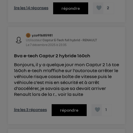
lire les 14 réponses
2
répondre
y.to91685981
Utilisateur
Captur E-Tech full hybrid - RENAULT
Le
7 décembre 2025
à
23:35
Bva e-tech Captur 2 hybride 160ch
Bonjours, il y a quelque jour mon Captur 2 1.6 tce
160ch e-tech m'affiche sur l'autoroute arrêter le
véhicule risque casse boîte de vitesse puis le
véhicule c'est mis en sécurité et à arrêt
d'accélérer, je savais que sa devait arriver
Renault lors de la r...
voir la suite
lire les 3 réponses
1
répondre