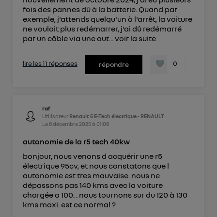
fois des pannes dû à la batterie. Quand par
exemple, j'attends quelqu'un à l'arrêt, la voiture
ne voulait plus redémarrer, j'ai dû redémarré
par un câble via une aut...
voir la suite
lire les 11 réponses
0
répondre
raf
Utilisateur
Renault 5 E-Tech électrique - RENAULT
Le
8 décembre 2025
à
01:08
autonomie de la r5 tech 40kw
bonjour, nous venons d acquérir une r5
électrique 95cv, et nous constatons que l
autonomie est tres mauvaise. nous ne
dépassons pas 140 kms avec la voiture
chargée a 100. . nous tournons sur du 120 à 130
kms maxi. est ce normal ?