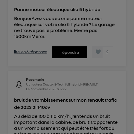
Panne moteur électrique clio 5 hybride
BonjourAvez vous eu une panne moteur
électrique sur votre clio 5 hybride ? Le garage
ne trouve pas le problème. Même pas
1500kmMerci.
lire les 6 réponses
2
répondre
Pascmarie
Utilisateur
Captur E-Tech full hybrid - RENAULT
Le
7 novembre 2025
à
17:29
bruit de vrombissement sur mon renault trafic
de 2023 2l 140cv
Au delà de 100 à 110 km/h, j'entends un bruit
important dans la cabine, ce bruit s'apparente
à un vrombissement qui peut être très fort au