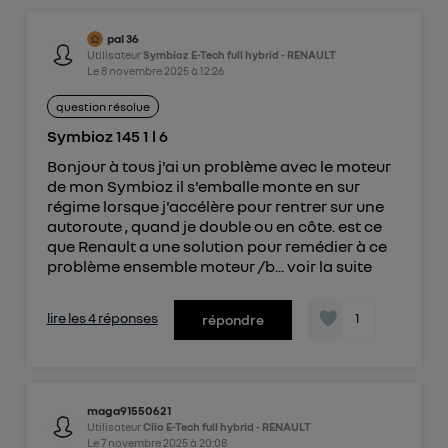
pal 36
Utilisateur
Symbioz E-Tech full hybrid - RENAULT
Le
8 novembre 2025
à
12:26
question résolue
Symbioz 145 1 l 6
Bonjour à tous j'ai un problème avec le moteur
de mon Symbioz il s'emballe monte en sur
régime lorsque j'accélère pour rentrer sur une
autoroute , quand je double ou en côte. est ce
que Renault a une solution pour remédier à ce
problème ensemble moteur /b...
voir la suite
lire les 4 réponses
1
répondre
maga91550621
Utilisateur
Clio E-Tech full hybrid - RENAULT
Le
7 novembre 2025
à
20:08