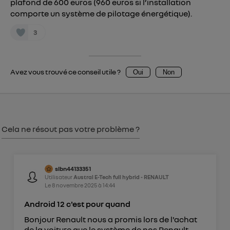
plafond de 600 euros (960 euros si l’installation
Vous pouvez à tout moment retirer ce
comporte un système de pilotage énergétique).
consentement sur
le portail d’Utiq
("
") ou via la page « gérer Utiq » en bas de ce site.
3
Pour plus d'informations, veuillez consulter
la
Politique d'information sur les données
personnelles d'Utiq
.
Avez vous trouvé ce conseil utile ?
Oui
Non
Cela ne résout pas votre problème ?
slbn44133351
Utilisateur
Austral E-Tech full hybrid - RENAULT
Le
8 novembre 2025
à
14:44
Android 12 c'est pour quand
Bonjour Renault nous a promis lors de l'achat
de la voiture que le système de nos Renault