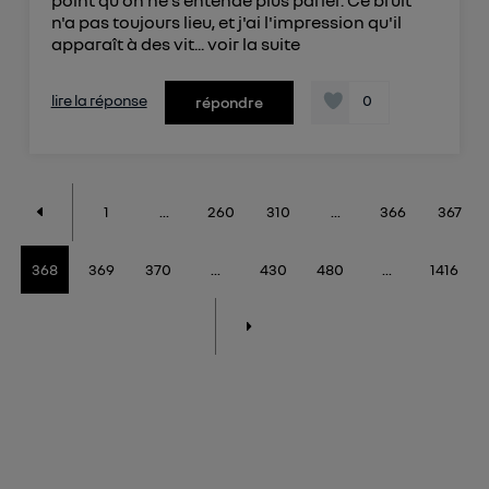
point qu'on ne s'entende plus parler. Ce bruit
n'a pas toujours lieu, et j'ai l'impression qu'il
apparaît à des vit...
voir la suite
lire la réponse
0
répondre
1
...
260
310
...
366
367
368
369
370
...
430
480
...
1416