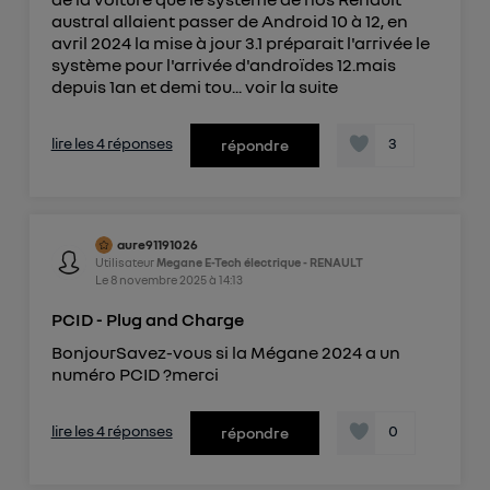
austral allaient passer de Android 10 à 12, en
avril 2024 la mise à jour 3.1 préparait l'arrivée le
système pour l'arrivée d'androïdes 12.mais
depuis 1an et demi tou...
voir la suite
lire les 4 réponses
3
répondre
aure91191026
Utilisateur
Megane E-Tech électrique - RENAULT
Le
8 novembre 2025
à
14:13
PCID - Plug and Charge
BonjourSavez-vous si la Mégane 2024 a un
numéro PCID ?merci
lire les 4 réponses
0
répondre