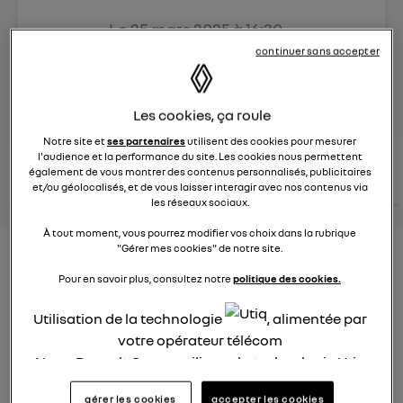
Le
25 mars 2025
à
16:30
Véhicules
RENAULT
continuer sans accepter
posez une question
Les cookies, ça roule
Notre site et
ses partenaires
utilisent des cookies pour mesurer
l'audience et la performance du site. Les cookies nous permettent
consultez les
voir tous les
conseils Renault
conseils
également de vous montrer des contenus personnalisés, publicitaires
conseils
similaires
et/ou géolocalisés, et de vous laisser interagir avec nos contenus via
les réseaux sociaux.
À tout moment, vous pourrez modifier vos choix dans la rubrique
"Gérer mes cookies" de notre site.
Aides aux frais installation d'une
Pour en savoir plus, consultez notre
politique des cookies.
borne de recharge
Utilisation de la technologie
, alimentée par
Elena42
Le
25 janvier 2022
à
17:24
votre opérateur télécom
Nous, Renault Group, utilisons la technologie Utiq
Existe t-il des aides pour faire installer une borne de
pour nos activités digitales (telles que décrites
recharge à domicile ?
gérer les cookies
accepter les cookies