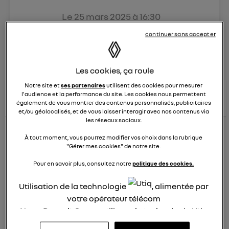
Le
25 mars 2025
à
16:30
Véhicules
RENAULT
continuer sans accepter
posez une question
Les cookies, ça roule
Notre site et
ses partenaires
utilisent des cookies pour mesurer
consultez les
voir tous les
l'audience et la performance du site. Les cookies nous permettent
conseils Renault
conseils
conseils
également de vous montrer des contenus personnalisés, publicitaires
similaires
et/ou géolocalisés, et de vous laisser interagir avec nos contenus via
les réseaux sociaux.
À tout moment, vous pourrez modifier vos choix dans la rubrique
Aides aux frais installation d'une
"Gérer mes cookies" de notre site.
borne de recharge
Pour en savoir plus, consultez notre
politique des cookies.
Elena42
Utilisation de la technologie
, alimentée par
Le
25 janvier 2022
à
17:24
votre opérateur télécom
Existe t-il des aides pour faire installer une borne de
Nous, Renault Group, utilisons la technologie Utiq
recharge à domicile ?
pour nos activités digitales (telles que décrites