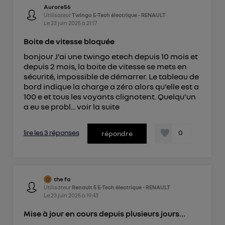
Aurore56
Utilisateur
Twingo E-Tech électrique - RENAULT
Le
23 juin 2025
à
21:17
Boite de vitesse bloquée
bonjour J'ai une twingo etech depuis 10 mois et
depuis 2 mois, la boite de vitesse se mets en
sécurité, impossible de démarrer. Le tableau de
bord indique la charge a zéro alors qu'elle est a
100 e et tous les voyants clignotent. Quelqu'un
a eu se probl...
voir la suite
lire les 3 réponses
0
répondre
the fa
Utilisateur
Renault 5 E-Tech électrique - RENAULT
Le
23 juin 2025
à
19:43
Mise à jour en cours depuis plusieurs jours...