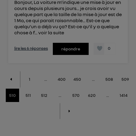
Bonjour, La voiture m'indique une mise à jour en
cours depuis plusieurs jours... je crois avoir vu
quelque part que la taille de la mise à jour est de
1 Mo, ce qui parait raisonnable... Est-ce que
quelqu'un a déjà vu ça? Est-ce qu'il y a quelque
chose à f...
voir la suite
lire les 6 réponses
0
répondre
1
...
400
450
...
508
509
510
511
512
...
570
620
...
1414