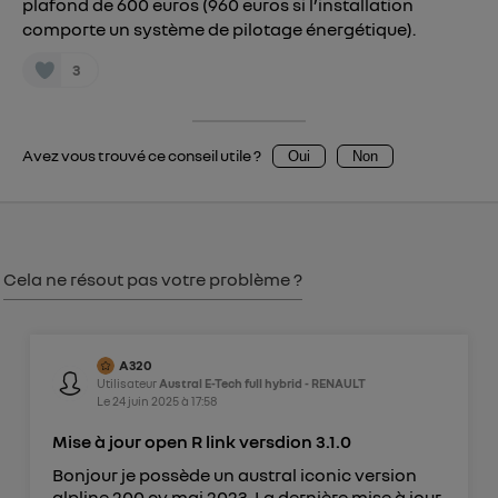
plafond de 600 euros (960 euros si l’installation
Vous pouvez à tout moment retirer ce
comporte un système de pilotage énergétique).
consentement sur
le portail d’Utiq
("
3
") ou via la page « gérer Utiq » en bas de ce site.
Pour plus d'informations, veuillez consulter
la
Politique d'information sur les données
Avez vous trouvé ce conseil utile ?
personnelles d'Utiq
.
Oui
Non
Cela ne résout pas votre problème ?
A320
Utilisateur
Austral E-Tech full hybrid - RENAULT
Le
24 juin 2025
à
17:58
Mise à jour open R link versdion 3.1.0
Bonjour je possède un austral iconic version
alpline 200 cv mai 2023. La dernière mise à jour