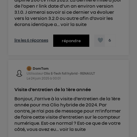
de l'open r link date d'un an environ version
3.1.0. J aimerai savoir si ce dernier va évoluer
vers la version 3.2.0 ou autre afin d'avoir les
écrans identique a...
voir la suite
lire les 6 réponses
6
répondre
DomTom
Utilisateur
Clio E-Tech full hybrid - RENAULT
Le
24 juin 2025
à
00:01
Visite d'entretien de la 1ère année
Bonjour, J'arrive à la visite d'entretien de la 1ère
année pour ma Clio hybride de 2024. Par
contre, je n'ai pas de message pour m'informer
de faire cette visite d'entretien sur le compteur
numérique. Est-ce normal ? Est-ce que de votre
côté, vous avez eu...
voir la suite