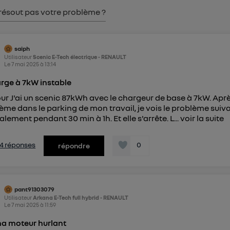
pouvez à tout moment retirer ce consentement sur
le portail
résout pas votre problème ?
") ou via la page « gérer Utiq » en bas de ce site. Po
mations, veuillez consulter
la Politique d'information sur le
personnelles d'Utiq
.
saiph
Utilisateur
Scenic E-Tech électrique - RENAULT
Le
7 mai 2025
à
13:14
rge à 7kW instable
ur J'ai un scenic 87kWh avec le chargeur de base à 7kW. Ap
ème dans le parking de mon travail, je vois le problème sui
lement pendant 30 min à 1h. Et elle s'arrête. L...
voir la suite
s 4 réponses
0
répondre
pant91303079
Utilisateur
Arkana E-Tech full hybrid - RENAULT
Le
7 mai 2025
à
11:59
a moteur hurlant