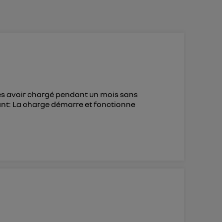
 d’Utiq
("
ur plus
s données
rès avoir chargé pendant un mois sans
vant: La charge démarre et fonctionne