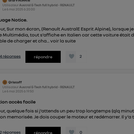
afar91434416
Utilisateur
Austral E-Tech full hybrid - RENAULT
Le
6 mai 2025
à
20:00
uage Notice.
ur, Sur mon écran, (Renault AustralE Esprit Alpine), lorsque je
e Multimédia, tout s'affiche en Italien car cette voiture était 
ble de charger et cha...
voir la suite
s 4 réponses
2
répondre
Qristoff
Utilisateur
Austral E-Tech full hybrid - RENAULT
Le
6 mai 2025
à
19:50
ion accès facile
ur, quelque fois si j'attends un peu trop longtemps (qlq minu
ion memorisée. Je dois couper le moteur et redémarrer. Il y'a t
s 2 réponses
0
répondre