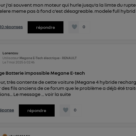
ur j'ai souvent mon moteur qui hurle jusqu'a la limte du rupt
elere meme pas à fond c'est désagreable. modele full hybrid 
s 10 réponses
0
répondre
Lorentxu
Utilisateur
Megane E-Tech électrique - RENAULT
Le
7 mai 2025
à
02:46
e Batterie impossible Megane E-tech
ur, très contente de cette voiture (Megane 4 hybride rechargea
r des fils anciens de ce forum que le problème a déjà été trait
ions... Le message ...
voir la suite
 réponse
0
répondre