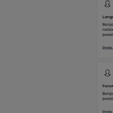
Lang
Bonjo
notic
possi
lire le
Fonct
Bonjo
posit
lire le