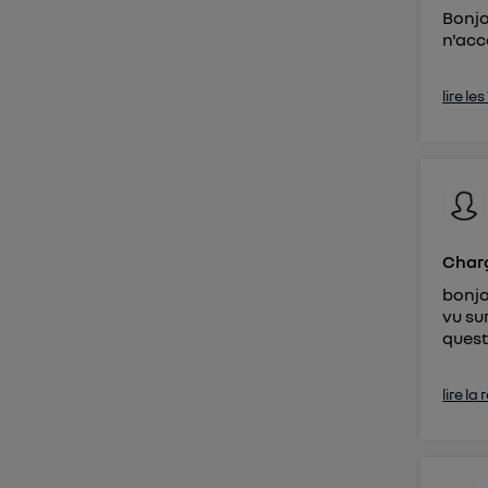
Bonjo
n'acc
lire le
Charg
bonjo
vu su
quest
lire la