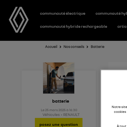
communauté électrique
communauté hy
communauté hybride rechargeable
artic
Accueil
Nos conseils
Batterie
Aid
Existe
batterie
Notre sit
Le
25 mars 2025
à
16:30
cookies 
Véhicules
RENAULT
posez une question
À tout