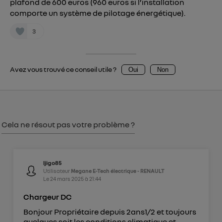
plafond de 600 euros (960 euros si l’installation
Vous pouvez à tout moment retirer ce
comporte un système de pilotage énergétique).
consentement sur
le portail d’Utiq
("
3
") ou via la page « gérer Utiq » en bas de ce site.
Pour plus d'informations, veuillez consulter
la
Politique d'information sur les données
personnelles d'Utiq
.
Avez vous trouvé ce conseil utile ?
Oui
Non
Cela ne résout pas votre problème ?
ljigo85
Utilisateur
Megane E-Tech électrique - RENAULT
Le
24 mars 2025
à
21:44
Chargeur DC
Bonjour Propriétaire depuis 2ans1/2 et toujours
quelques soit les conditions climatique et