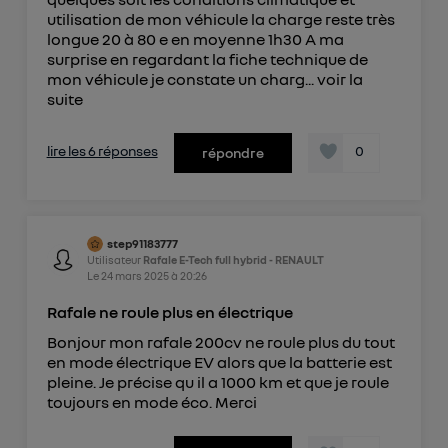
utilisation de mon véhicule la charge reste très
longue 20 à 80 e en moyenne 1h30 A ma
surprise en regardant la fiche technique de
mon véhicule je constate un charg...
voir la
suite
lire les 6 réponses
0
répondre
step91183777
Utilisateur
Rafale E-Tech full hybrid - RENAULT
Le
24 mars 2025
à
20:26
Rafale ne roule plus en électrique
Bonjour mon rafale 200cv ne roule plus du tout
en mode électrique EV alors que la batterie est
pleine. Je précise qu il a 1000 km et que je roule
toujours en mode éco. Merci