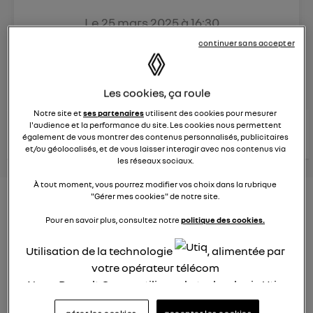
Le
25 mars 2025
à
16:30
Véhicules
RENAULT
continuer sans accepter
posez une question
Les cookies, ça roule
Notre site et
ses partenaires
utilisent des cookies pour mesurer
consultez les
l'audience et la performance du site. Les cookies nous permettent
voir tous les
conseils Renault
conseils
également de vous montrer des contenus personnalisés, publicitaires
conseils
similaires
et/ou géolocalisés, et de vous laisser interagir avec nos contenus via
les réseaux sociaux.
À tout moment, vous pourrez modifier vos choix dans la rubrique
"Gérer mes cookies" de notre site.
Aides aux frais installation d'une
Pour en savoir plus, consultez notre
politique des cookies.
borne de recharge
Utilisation de la technologie
, alimentée par
Elena42
Le
25 janvier 2022
à
17:24
votre opérateur télécom
Nous, Renault Group, utilisons la technologie Utiq
Existe t-il des aides pour faire installer une borne de
recharge à domicile ?
pour nos activités digitales (telles que décrites