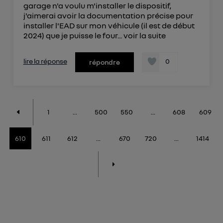
garage n'a voulu m'installer le dispositif,
j'aimerai avoir la documentation précise pour
installer l'EAD sur mon véhicule (il est de début
2024) que je puisse le four...
voir la suite
lire la réponse
0
répondre
1
...
500
550
...
608
609
610
611
612
...
670
720
...
1414