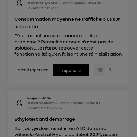
Utilisateur
Symbioz E-Tech full hybrid - RENAULT
Le
24 mars 2025
à
17:15
Consommation moyenne ne s'affiche plus sur
la tablette
D'autres utilisateurs rencontrent-ils ce
problème ? Renault annonce n'avoir pas de
solution ... Je n'ai pu retrouver cette
fonctionnalité qu'en faisant une réinitialisation
lire les 3 réponses
0
répondre
benjamin4534
Utilisateur
Austral E-Tech full hybrid - RENAULT
Le
24 mars 2025
à
16:54
Ethylotest anti démarrage
Bonjour, je dois installer un AED dans mon
véhicule Austral Hybrid de début 2024, aucun