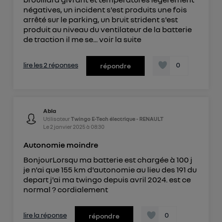
négatives, un incident s'est produits une fois
arrêté sur le parking, un bruit strident s'est
produit au niveau du ventilateur de la batterie
de traction il me se...
voir la suite
lire les 2 réponses
0
répondre
Abla
Utilisateur
Twingo E-Tech électrique - RENAULT
Le
2 janvier 2025
à
08:30
Autonomie moindre
BonjourLorsqu ma batterie est chargée à 100 j
je n'ai que 155 km d'autonomie au lieu des 191 du
depart j'ai ma twingo depuis avril 2024. est ce
normal ? cordialement
lire la réponse
0
répondre