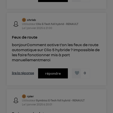
chrisb
Utilisateur
Clio E-Tech full hybrid - RENAULT
Le
1 janvier 2025
à
21:00
Feux de route
bonjourComment active t'on les feux de route
automatique sur Clio 5 hybride ? Impossible de
les faire fonctionner mis à part
manuellementmerci
lire la réponse
0
répondre
rpier
Utilisateur
Symbioz E-Tech full hybrid - RENAULT
Le
1 janvier 2025
à
20:01