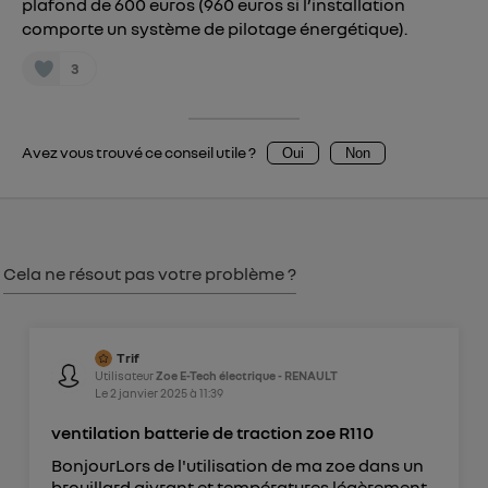
plafond de 600 euros (960 euros si l’installation
consentement sur
le portail d’Utiq
("
comporte un système de pilotage énergétique).
") ou via la page « gérer Utiq » en bas de ce site.
3
Pour plus d'informations, veuillez consulter
la
Politique d'information sur les données
personnelles d'Utiq
.
Avez vous trouvé ce conseil utile ?
Oui
Non
Cela ne résout pas votre problème ?
Trif
Utilisateur
Zoe E-Tech électrique - RENAULT
Le
2 janvier 2025
à
11:39
ventilation batterie de traction zoe R110
BonjourLors de l'utilisation de ma zoe dans un
brouillard givrant et températures légèrement