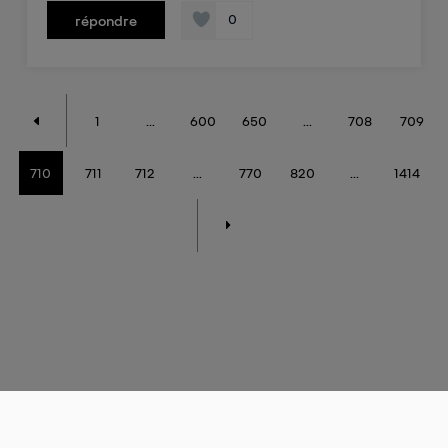
0
répondre
1
...
600
650
...
708
709
710
711
712
...
770
820
...
1414