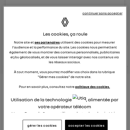
Le
25 mars 2025
à
16:30
continuer sans accepter
Véhicules
RENAULT
posez une question
Les cookies, ça roule
Notre site et
ses partenaires
utilisent des cookies pour mesurer
l'audience et la performance du site. Les cookies nous permettent
consultez les
également de vous montrer des contenus personnalisés, publicitaires
voir tous les
conseils Renault
conseils
et/ou géolocalisés, et de vous laisser interagir avec nos contenus via
conseils
similaires
les réseaux sociaux.
À tout moment, vous pourrez modifier vos choix dans la rubrique
"Gérer mes cookies" de notre site.
Aides aux frais installation d'une
Pour en savoir plus, consultez notre
politique des cookies.
borne de recharge
Utilisation de la technologie
, alimentée par
Elena42
votre opérateur télécom
Le
25 janvier 2022
à
17:24
Nous, Renault Group, utilisons la technologie Utiq
Existe t-il des aides pour faire installer une borne de
pour nos activités digitales (telles que décrites
recharge à domicile ?
gérer les cookies
accepter les cookies
dans cette notice de consentement) et liées à