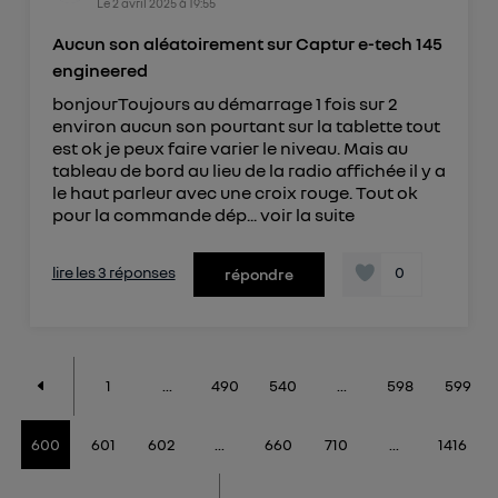
Le
2 avril 2025
à
19:55
Aucun son aléatoirement sur Captur e-tech 145
engineered
bonjourToujours au démarrage 1 fois sur 2
environ aucun son pourtant sur la tablette tout
est ok je peux faire varier le niveau. Mais au
tableau de bord au lieu de la radio affichée il y a
le haut parleur avec une croix rouge. Tout ok
pour la commande dép...
voir la suite
lire les 3 réponses
0
répondre
1
...
490
540
...
598
599
600
601
602
...
660
710
...
1416