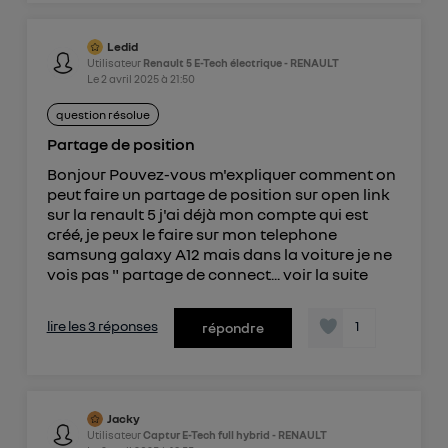
Ledid
Utilisateur
Renault 5 E-Tech électrique - RENAULT
Le
2 avril 2025
à
21:50
question résolue
Partage de position
Bonjour Pouvez-vous m'expliquer comment on
peut faire un partage de position sur open link
sur la renault 5 j'ai déjà mon compte qui est
créé, je peux le faire sur mon telephone
samsung galaxy A12 mais dans la voiture je ne
vois pas " partage de connect...
voir la suite
lire les 3 réponses
1
répondre
Jacky
Utilisateur
Captur E-Tech full hybrid - RENAULT