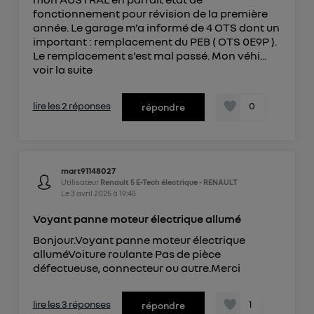
fonctionnement pour révision de la première
année. Le garage m'a informé de 4 OTS dont un
important : remplacement du PEB ( OTS 0E9P ).
Le remplacement s'est mal passé. Mon véhi...
voir la suite
lire les 2 réponses
0
répondre
mart91148027
Utilisateur
Renault 5 E-Tech électrique - RENAULT
Le
3 avril 2025
à
19:45
Voyant panne moteur électrique allumé
Bonjour.Voyant panne moteur électrique
alluméVoiture roulante Pas de pièce
défectueuse, connecteur ou autre.Merci
lire les 3 réponses
1
répondre