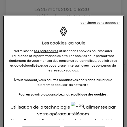
Le
25 mars 2025
à
16:30
Véhicules
RENAULT
continuer sans accepter
posez une question
Les cookies, ça roule
consultez les
Notre site et
ses partenaires
utilisent des cookies pour mesurer
voir tous les
conseils Renault
conseils
l'audience et la performance du site. Les cookies nous permettent
conseils
similaires
également de vous montrer des contenus personnalisés, publicitaires
et/ou géolocalisés, et de vous laisser interagir avec nos contenus via
les réseaux sociaux.
À tout moment, vous pourrez modifier vos choix dans la rubrique
Aides aux frais installation d'une
"Gérer mes cookies" de notre site.
borne de recharge
Pour en savoir plus, consultez notre
politique des cookies.
Elena42
Le
25 janvier 2022
à
17:24
Utilisation de la technologie
, alimentée par
votre opérateur télécom
Existe t-il des aides pour faire installer une borne de
Nous, Renault Group, utilisons la technologie Utiq
recharge à domicile ?