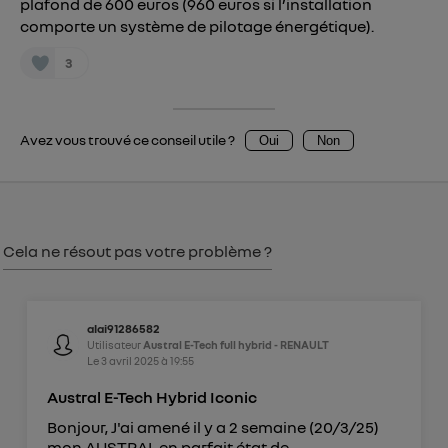
plafond de 600 euros (960 euros si l’installation
uniquement sur la navigation de l'utilisateur du mobile.
comporte un système de pilotage énergétique).
Vous pouvez à tout moment retirer ce
consentement sur
le portail d’Utiq
("
3
") ou via la page « gérer Utiq » en bas de ce site.
Pour plus d'informations, veuillez consulter
la
Politique d'information sur les données
Avez vous trouvé ce conseil utile ?
Oui
Non
personnelles d'Utiq
.
Cela ne résout pas votre problème ?
alai91286582
Utilisateur
Austral E-Tech full hybrid - RENAULT
Le
3 avril 2025
à
19:55
Austral E-Tech Hybrid Iconic
Bonjour, J'ai amené il y a 2 semaine (20/3/25)
mon AUSTRAL en parfait état de