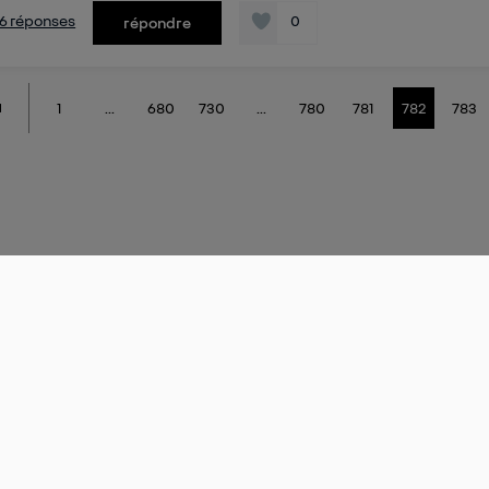
s 6 réponses
0
répondre
1
...
680
730
...
780
781
782
783