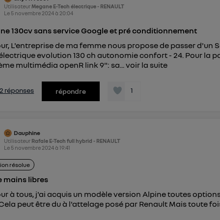
Utilisateur
Megane E-Tech électrique - RENAULT
Le
5 novembre 2024
à
20:04
e 130cv sans service Google et pré conditionnement
ur, L'entreprise de ma femme nous propose de passer d'un
lectrique evolution 130 ch autonomie confort - 24. Pour la pa
tème multimédia openR link 9": sa...
voir la suite
s 2 réponses
1
répondre
Dauphine
Utilisateur
Rafale E-Tech full hybrid - RENAULT
Le
5 novembre 2024
à
19:41
ion résolue
e mains libres
ur à tous, j'ai acquis un modèle version Alpine toutes options 
. Cela peut être du à l'attelage posé par Renault Mais toute fo