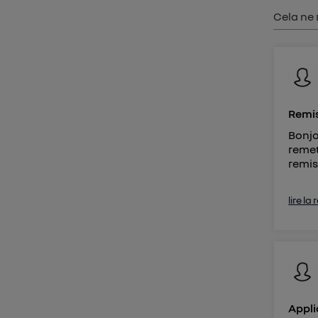
Vous 
Cela ne 
d'infor
Remis
Bonjo
remet
remis
lire la
Appli