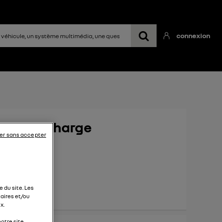
connexion
rne de recharge
er sans accepter
omicile ?
 du site. Les
aires et/ou
x.
otre site.