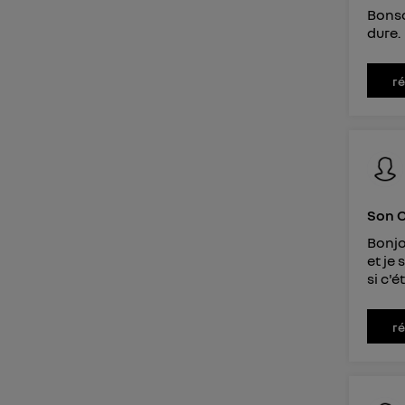
Bonso
dure.
r
Son 
Bonjo
et je
si c'é
r