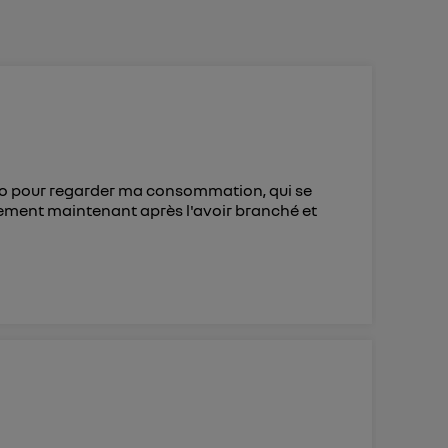
 d’Utiq
("
ur plus
s données
ro pour regarder ma consommation, qui se
ement maintenant après l'avoir branché et