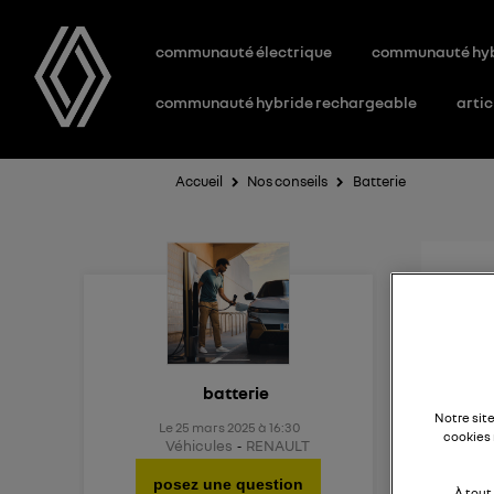
communauté électrique
communauté hy
communauté hybride rechargeable
artic
Accueil
Nos conseils
Batterie
Aid
Existe
batterie
Notre sit
Le
25 mars 2025
à
16:30
cookies 
Véhicules
RENAULT
posez une question
À tout