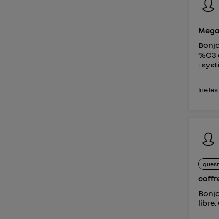
Megan
Bonjo
%C3 é
: sys
lire le
quest
coffr
Bonjo
libre