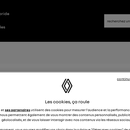
bride
les
es aux frais installation d'une bo
continu
Elena42
Le
25 janvier 2022
à
17:24
 t-il des aides pour faire installer une borne de recharge à d
Les cookies, ça roule
e et
ses partenaires
utilisent des cookies pour mesurer l'audience et la performance
4
nous permettent également de vous montrer des contenus personnalisés, publicit
géolocalisés, et de vous laisser interagir avec nos contenus via les réseaux sociau
 moment, vous pourrez modifier vos choix dans la rubrique "Gérer mes cookies" de n