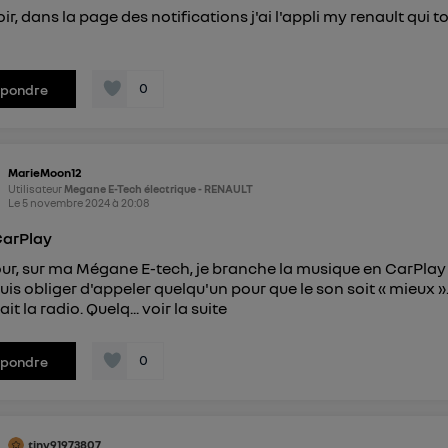
ir, dans la page des notifications j'ai l'appli my renault qui 
0
épondre
MarieMoon12
Utilisateur
Megane E-Tech électrique - RENAULT
Le
5 novembre 2024
à
20:08
CarPlay
ur, sur ma Mégane E-tech, je branche la musique en CarPlay 
 suis obliger d'appeler quelqu'un pour que le son soit « mieux 
tait la radio. Quelq...
voir la suite
0
épondre
tiny91973807