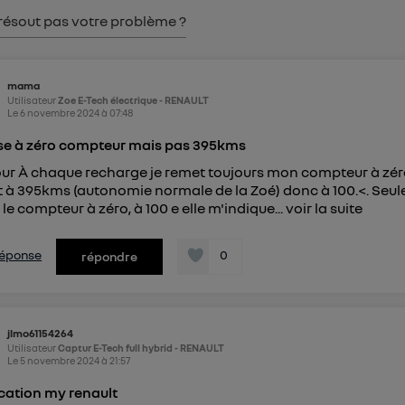
pouvez à tout moment retirer ce consentement sur
le portail
résout pas votre problème ?
") ou via la page « gérer Utiq » en bas de ce site. Po
mations, veuillez consulter
la Politique d'information sur le
personnelles d'Utiq
.
mama
Utilisateur
Zoe E-Tech électrique - RENAULT
Le
6 novembre 2024
à
07:48
e à zéro compteur mais pas 395kms
ur À chaque recharge je remet toujours mon compteur à zé
 à 395kms (autonomie normale de la Zoé) donc à 100.<. Seul
 le compteur à zéro, à 100 e elle m'indique...
voir la suite
 réponse
0
répondre
jlmo61154264
Utilisateur
Captur E-Tech full hybrid - RENAULT
Le
5 novembre 2024
à
21:57
cation my renault