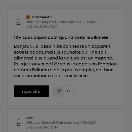
sful26441411
Utilisateur
Megane E-Tech électrique - RENAULT
Le
13 juin 2024
à
13:29
12V sous capot actif quand voiture allumée
Bonjour, J'ai besoin de connecté un appareil
sous le capot, mais je souhaite qu'il ne soit
alimenté que quand la voiture est en marche.
Puis je trouver ce 12V sous le capot (en fonction
comme l'allume cigare par exemple), car bien
sûr je ne soihaite pas ...
voir la suite
0
répondre
Zert
Utilisateur
Scenic E-Tech électrique - RENAULT
Le
12 juin 2024
à
22:44