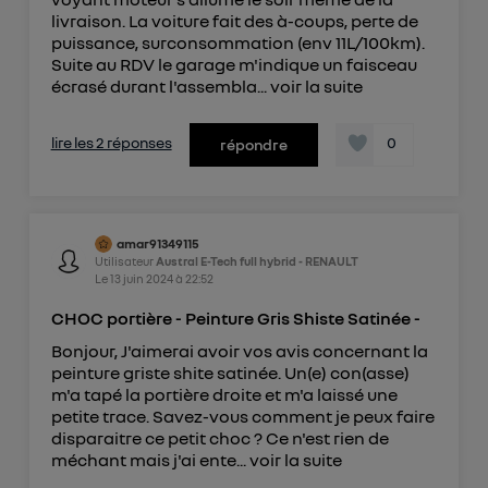
livraison. La voiture fait des à-coups, perte de
puissance, surconsommation (env 11L/100km).
Suite au RDV le garage m'indique un faisceau
écrasé durant l'assembla...
voir la suite
lire les 2 réponses
0
répondre
amar91349115
Utilisateur
Austral E-Tech full hybrid - RENAULT
Le
13 juin 2024
à
22:52
CHOC portière - Peinture Gris Shiste Satinée -
Bonjour, J'aimerai avoir vos avis concernant la
peinture griste shite satinée. Un(e) con(asse)
m'a tapé la portière droite et m'a laissé une
petite trace. Savez-vous comment je peux faire
disparaitre ce petit choc ? Ce n'est rien de
méchant mais j'ai ente...
voir la suite