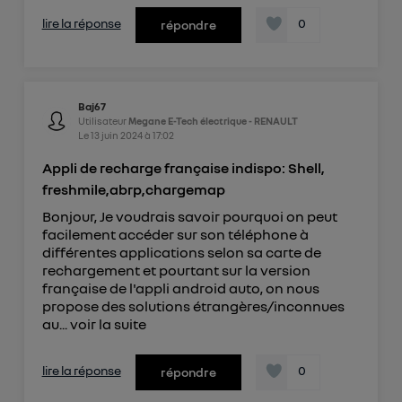
lire la réponse
0
répondre
Baj67
Utilisateur
Megane E-Tech électrique - RENAULT
Le
13 juin 2024
à
17:02
Appli de recharge française indispo: Shell,
freshmile,abrp,chargemap
Bonjour, Je voudrais savoir pourquoi on peut
facilement accéder sur son téléphone à
différentes applications selon sa carte de
rechargement et pourtant sur la version
française de l'appli android auto, on nous
propose des solutions étrangères/inconnues
au...
voir la suite
lire la réponse
0
répondre