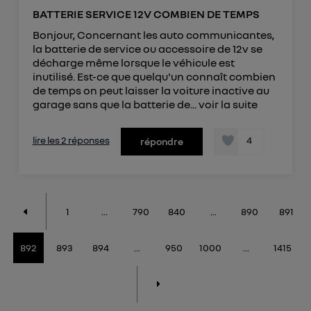
BATTERIE SERVICE 12V COMBIEN DE TEMPS
Bonjour, Concernant les auto communicantes,
la batterie de service ou accessoire de 12v se
décharge même lorsque le véhicule est
inutilisé. Est-ce que quelqu'un connaît combien
de temps on peut laisser la voiture inactive au
garage sans que la batterie de...
voir la suite
lire les 2 réponses
4
répondre
1
...
790
840
...
890
891
892
893
894
...
950
1000
...
1415