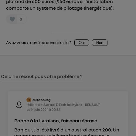
plafond de 600 euros (960 euros si l’installation
uniquement sur la navigation de l'utilisateur du mobile.
Vous pouvez à tout moment retirer ce
comporte un système de pilotage énergétique).
consentement sur
le portail d’Utiq
("
3
") ou via la page « gérer Utiq » en bas de ce site.
Pour plus d'informations, veuillez consulter
la
Politique d'information sur les données
Avez vous trouvé ce conseil utile ?
Oui
Non
personnelles d'Utiq
.
Cela ne résout pas votre problème ?
autobourg
Utilisateur
Austral E-Tech full hybrid - RENAULT
Le
14 juin 2024
à
00:52
Panne à la livraison, faisceau écrasé
Bonjour, J'ai été livré d'un austral etech 200. Un
voyant moteur s'allume le soir même de la