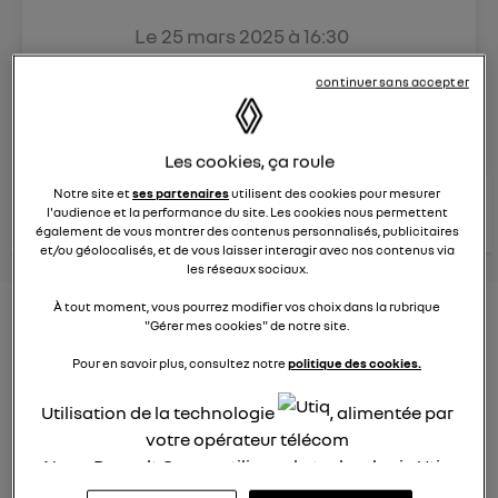
Le
25 mars 2025
à
16:30
Véhicules
RENAULT
continuer sans accepter
posez une question
Les cookies, ça roule
Notre site et
ses partenaires
utilisent des cookies pour mesurer
consultez les
voir tous les
conseils Renault
conseils
l'audience et la performance du site. Les cookies nous permettent
conseils
similaires
également de vous montrer des contenus personnalisés, publicitaires
et/ou géolocalisés, et de vous laisser interagir avec nos contenus via
les réseaux sociaux.
À tout moment, vous pourrez modifier vos choix dans la rubrique
Aides aux frais installation d'une
"Gérer mes cookies" de notre site.
borne de recharge
Pour en savoir plus, consultez notre
politique des cookies.
Elena42
Utilisation de la technologie
, alimentée par
Le
25 janvier 2022
à
17:24
votre opérateur télécom
Existe t-il des aides pour faire installer une borne de
Nous, Renault Group, utilisons la technologie Utiq
recharge à domicile ?
pour nos activités digitales (telles que décrites