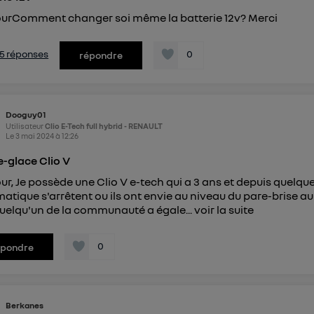
urComment changer soi même la batterie 12v? Merci
s 5 réponses
0
répondre
Dooguy01
Utilisateur
Clio E-Tech full hybrid - RENAULT
Le
3 mai 2024
à
12:26
e-glace Clio V
ur, Je possède une Clio V e-tech qui a 3 ans et depuis quelq
atique s'arrêtent ou ils ont envie au niveau du pare-brise au l
uelqu'un de la communauté a égale...
voir la suite
0
épondre
Berkanes