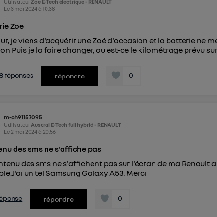
Utilisateur
Zoe E-Tech électrique - RENAULT
Le
3 mai 2024
à
10:38
rie Zoe
ur, je viens d'acquérir une Zoé d'occasion et la batterie ne m
ion Puis je la faire changer, ou est-ce le kilométrage prévu sur
s 8 réponses
0
répondre
m-ch91157095
Utilisateur
Austral E-Tech full hybrid - RENAULT
Le
2 mai 2024
à
20:56
nu des sms ne s'affiche pas
ntenu des sms ne s'affichent pas sur l'écran de ma Renault aus
ble.J'ai un tel Samsung Galaxy A53. Merci
 réponse
0
répondre