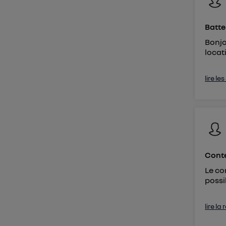
Batte
Bonjo
locat
lire le
Conte
Le co
possi
lire la