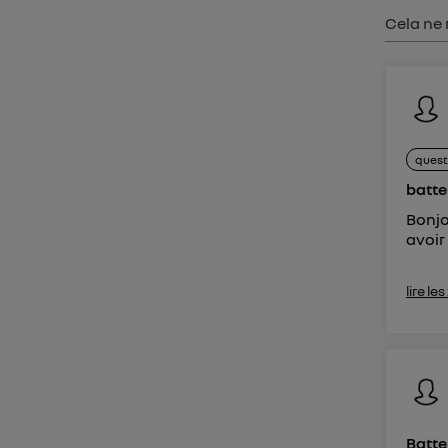
Vous 
Cela ne 
d'infor
quest
batte
Bonjou
avoir
lire le
Batte