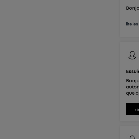
Bonjo
lire le
Essui
Bonjo
autom
que q
r