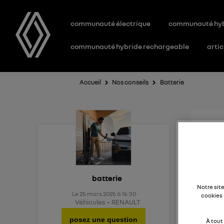
communauté électrique
communauté hy
communauté hybride rechargeable
artic
Accueil
Nos conseils
Batterie
Aid
Existe
batterie
Notre sit
Le
25 mars 2025
à
16:30
cookies 
Véhicules
RENAULT
posez une question
À tout