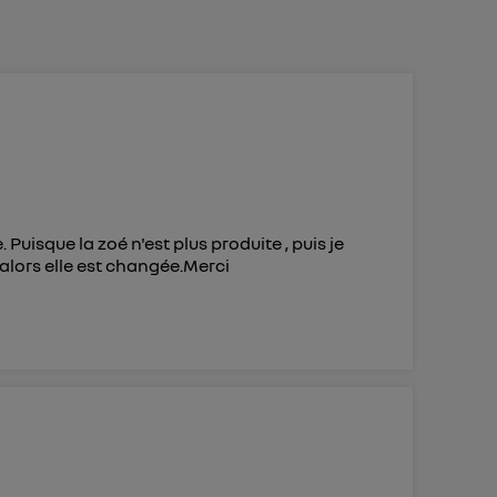
 d’Utiq
("
ur plus
s données
 Puisque la zoé n'est plus produite , puis je
alors elle est changée.Merci