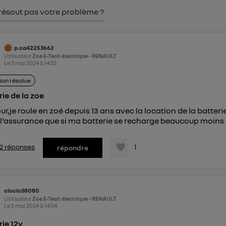
pouvez à tout moment retirer ce consentement sur
le portail
résout pas votre problème ?
") ou via la page « gérer Utiq » en bas de ce site. Po
mations, veuillez consulter
la Politique d'information sur le
personnelles d'Utiq
.
p.ca42253662
Utilisateur
Zoe E-Tech électrique - RENAULT
Le
3 mai 2024
à
14:32
ion résolue
rie de la zoe
r,je roule en zoé depuis 13 ans avec la location de la batterie.
 l'assurance que si ma batterie se recharge beaucoup moins 
s 2 réponses
1
répondre
cloclo38080
Utilisateur
Zoe E-Tech électrique - RENAULT
Le
3 mai 2024
à
14:04
rie 12v