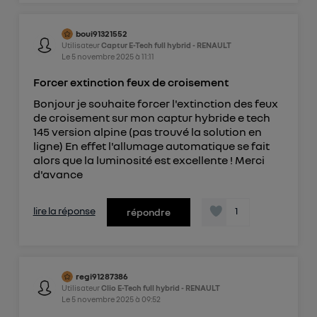
boui91321552
Utilisateur
Captur E-Tech full hybrid - RENAULT
Le
5 novembre 2025
à
11:11
Forcer extinction feux de croisement
Bonjour je souhaite forcer l'extinction des feux
de croisement sur mon captur hybride e tech
145 version alpine (pas trouvé la solution en
ligne) En effet l'allumage automatique se fait
alors que la luminosité est excellente ! Merci
d'avance
lire la réponse
1
répondre
regi91287386
Utilisateur
Clio E-Tech full hybrid - RENAULT
Le
5 novembre 2025
à
09:52