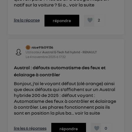
natif sur la voiture ? Si o...
voir la suite
lire la réponse
2
répondre
nice91609136
Utilisateur
Austral E-Tech full hybrid - RENAULT
Le
4 novembre 2025
à
17:32
Austral : défauts automatisme des feux et
éclairage à contrôler
Bonjour, j'ai le voyant défaut (clé orange) ainsi
que deux défauts qui s'affichent sur un Austral
hybride 200 de 2025 : défaut voyant :
Automatisme des feux à contrôler et éclairage
à contrôler. Les phares fonctionnent pais ils
sont en position la plus ba...
voir la suite
lire les 6 réponses
0
répondre