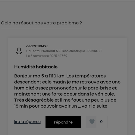
consentement sur
le portail d’Utiq
("
") ou via la page « gérer Utiq » en bas de ce site.
Pour plus d'informations, veuillez consulter
la
Cela ne résout pas votre problème ?
Politique d'information sur les données
personnelles d'Utiq
.
cedr91110495
Utilisateur
Renault 5 E-Tech électrique - RENAULT
Le
5 novembre 2025
à
17:59
Humidité habitacle
Bonjour ma 5 a 1110 km. Les températures
descendent et le matin je me retrouve avec une
humidité assez prononcée sur le pare-brise et
maintenant une forte odeur dans le véhicule.
Très désagréable et il me faut une peu plus de
15 min pour pouvoir avoir un ...
voir la suite
lire la réponse
0
répondre