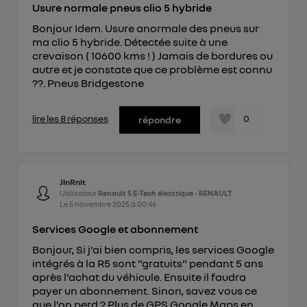
Usure normale pneus clio 5 hybride
Bonjour Idem. Usure anormale des pneus sur
ma clio 5 hybride. Détectée suite à une
crevaison ( 10600 kms ! ) Jamais de bordures ou
autre et je constate que ce problème est connu
??. Pneus Bridgestone
lire les 8 réponses
0
répondre
JlnRnlt
Utilisateur
Renault 5 E-Tech électrique - RENAULT
Le
5 novembre 2025
à
00:46
Services Google et abonnement
Bonjour, Si j'ai bien compris, les services Google
intégrés à la R5 sont "gratuits" pendant 5 ans
après l'achat du véhicule. Ensuite il faudra
payer un abonnement. Sinon, savez vous ce
que l'on perd ? Plus de GPS Google Maps en