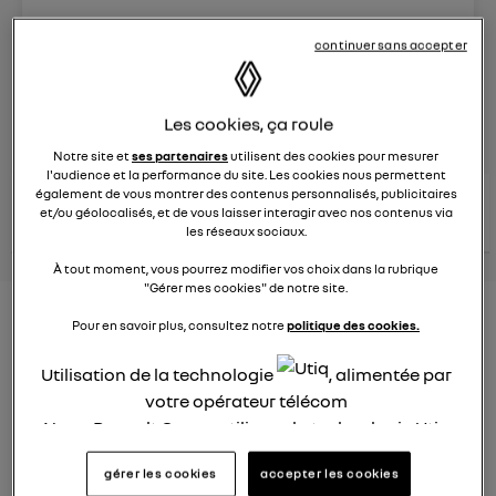
Le
26 janvier 2022
à
12:51
continuer sans accepter
Véhicules
RENAULT
Les cookies, ça roule
posez une question
Notre site et
ses partenaires
utilisent des cookies pour mesurer
l'audience et la performance du site. Les cookies nous permettent
également de vous montrer des contenus personnalisés, publicitaires
consultez les
voir tous les
conseils Renault
conseils
et/ou géolocalisés, et de vous laisser interagir avec nos contenus via
conseils
similaires
les réseaux sociaux.
À tout moment, vous pourrez modifier vos choix dans la rubrique
"Gérer mes cookies" de notre site.
Consommation carburant
Pour en savoir plus, consultez notre
politique des cookies.
voiture hybride
Utilisation de la technologie
, alimentée par
Ghislaine53
votre opérateur télécom
Le
26 janvier 2022
à
12:50
Nous, Renault Group, utilisons la technologie Utiq
Bonjour
pour nos activités digitales (telles que décrites
gérer les cookies
accepter les cookies
dans cette notice de consentement) et liées à