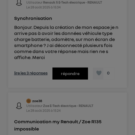
Utilisateur
Renault 5 E-Tech électrique - RENAULT
Le
28 août 2025
à
15:34
Synchronisation
Bonjour. Depuis la création de mon espace je n
arrive pas à avoir les données véhicule type
charge batterie, odomètre, sur mon écran de
smartphone ? J ai déconnecté plusieurs fois
comme dans votre réponse mais rien ne s
affiche. Merci
lire les 3 réponses
0
répondre
zoe38
Utilisateur
Zoe E-Tech électrique - RENAULT
Le
28 août 2025
à
15:24
Communication my Renault / Zoe R135
impossible