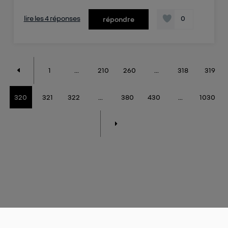
lire les 4 réponses
0
répondre
1
...
210
260
...
318
319
320
321
322
...
380
430
...
1030