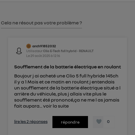
consentement sur
le portail d’Utiq
("
") ou via la page « gérer Utiq » en bas de ce site.
Cela ne résout pas votre problème ?
Pour plus d'informations, veuillez consulter
la
Politique d'information sur les données
personnelles d'Utiq
.
anth91852032
Utilisateur
Clio E-Tech full hybrid - RENAULT
Le
29 août 2025
à
12:16
Soufflement de la batterie électrique en roulant
Boujour j ai acheté une Clio 5 full hybride 145ch
il y a 1 Mois et ce matin en roulant j entendais
un soufflement de la batterie électrique situé a l
arrière du véhicule, plus j allais vite plus le
soufflement été prononcé,ça ne me l as jamais
fait aupara...
voir la suite
lire les 2 réponses
0
répondre