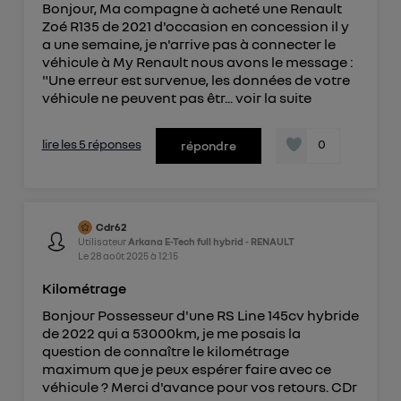
Bonjour, Ma compagne à acheté une Renault
Zoé R135 de 2021 d'occasion en concession il y
a une semaine, je n'arrive pas à connecter le
véhicule à My Renault nous avons le message :
"Une erreur est survenue, les données de votre
véhicule ne peuvent pas êtr...
voir la suite
lire les 5 réponses
0
répondre
Cdr62
Utilisateur
Arkana E-Tech full hybrid - RENAULT
Le
28 août 2025
à
12:15
Kilométrage
Bonjour Possesseur d'une RS Line 145cv hybride
de 2022 qui a 53000km, je me posais la
question de connaître le kilométrage
maximum que je peux espérer faire avec ce
véhicule ? Merci d'avance pour vos retours. CDr