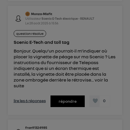
Monza-Misfit
Utilisateur
Scenic E-Tech électrique - RENAULT
Le
28 août 2025
à
15:56
question résolue
Scenic E-Tech and toll tag
Bonjour. Quelqu'un pourrait-il m'indiquer où
placer la vignette de péage sur ma Scenic ? Les
instructions du fournisseur de Telepass
indiquent que si un écran thermique est
installé, la vignette doit être placée dans la
zone ombragée derrière le rétrovise...
voir la
suite
lire les 6 réponses
0
répondre
fran91324985