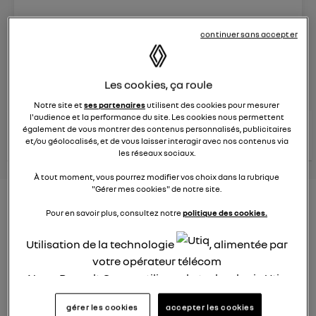
Le
26 janvier 2022
à
12:51
continuer sans accepter
Véhicules
RENAULT
posez une question
Les cookies, ça roule
Notre site et
ses partenaires
utilisent des cookies pour mesurer
l'audience et la performance du site. Les cookies nous permettent
consultez les
également de vous montrer des contenus personnalisés, publicitaires
voir tous les
conseils Renault
conseils
conseils
et/ou géolocalisés, et de vous laisser interagir avec nos contenus via
similaires
les réseaux sociaux.
À tout moment, vous pourrez modifier vos choix dans la rubrique
"Gérer mes cookies" de notre site.
Consommation carburant
Pour en savoir plus, consultez notre
politique des cookies.
voiture hybride
Utilisation de la technologie
, alimentée par
Ghislaine53
votre opérateur télécom
Le
26 janvier 2022
à
12:50
Nous, Renault Group, utilisons la technologie Utiq
Bonjour
pour nos activités digitales (telles que décrites
gérer les cookies
accepter les cookies
dans cette notice de consentement) et liées à