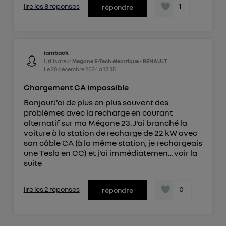
lire les 8 réponses
1
répondre
iamback
Utilisateur
Megane E-Tech électrique - RENAULT
Le
28 décembre 2024
à
18:35
Chargement CA impossible
BonjourJ'ai de plus en plus souvent des
problèmes avec la recharge en courant
alternatif sur ma Mégane 23. J'ai branché la
voiture à la station de recharge de 22 kW avec
son câble CA (à la même station, je rechargeais
une Tesla en CC) et j'ai immédiatemen...
voir la
suite
lire les 2 réponses
0
répondre