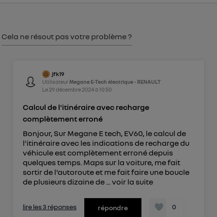
consentement sur
le portail d’Utiq
("
") ou via la page « gérer Utiq » en bas de ce site.
Pour plus d'informations, veuillez consulter
la
Cela ne résout pas votre problème ?
Politique d'information sur les données
personnelles d'Utiq
.
jfk19
Utilisateur
Megane E-Tech électrique - RENAULT
Le
29 décembre 2024
à
10:50
Calcul de l'itinéraire avec recharge
complètement erroné
Bonjour, Sur Megane E tech, EV60, le calcul de
l'itinéraire avec les indications de recharge du
véhicule est complètement erroné depuis
quelques temps. Maps sur la voiture, me fait
sortir de l'autoroute et me fait faire une boucle
de plusieurs dizaine de ...
voir la suite
lire les 3 réponses
0
répondre