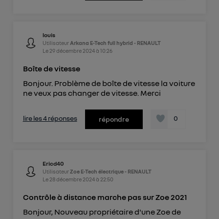
louis
Utilisateur
Arkana E-Tech full hybrid - RENAULT
Le
29 décembre 2024
à
10:26
Boîte de vitesse
Bonjour. Problème de boîte de vitesse la voiture
ne veux pas changer de vitesse. Merci
lire les 4 réponses
0
répondre
Ericd40
Utilisateur
Zoe E-Tech électrique - RENAULT
Le
28 décembre 2024
à
22:50
Contrôle à distance marche pas sur Zoe 2021
Bonjour, Nouveau propriétaire d'une Zoe de