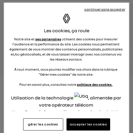
Le
26 janvier 2022
à
12:51
continuer sans accepter
Véhicules
RENAULT
Les cookies, ça roule
posez une question
Notre site et
ses partenaires
utilisent des cookies pour mesurer
l'audience et la performance du site. Les cookies nous permettent
également de vous montrer des contenus personnalisés, publicitaires
consultez les
et/ou géolocalisés, et de vous laisser interagir avec nos contenus via
voir tous les
conseils Renault
conseils
conseils
les réseaux sociaux.
similaires
À tout moment, vous pourrez modifier vos choix dans la rubrique
"Gérer mes cookies" de notre site.
Consommation carburant
Pour en savoir plus, consultez notre
politique des cookies.
voiture hybride
Utilisation de la technologie
, alimentée par
votre opérateur télécom
Ghislaine53
Le
26 janvier 2022
à
12:50
Nous, Renault Group, utilisons la technologie Utiq
pour nos activités digitales (telles que décrites
Bonjour
gérer les cookies
accepter les cookies
dans cette notice de consentement) et liées à