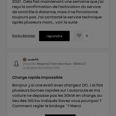
2021 . Cela fait maintenant une semaine que j'ai
reçu la confirmation de l'activation du service
de contrôle à distance, mais il ne fonctionne
toujours pas. J'ai contacté le service technique
après plusieurs mani...
voir la suite
lire la réponse
6
répondre
aude95
Utilisateur
Megane E-Tech électrique - RENAULT
Le
28 décembre 2024
à
19:02
Charge rapide impossible
Bonjour ,j ai une ev60 avec chzrgeur DC. J ai fait
plusieurs bornes rapides sur l autoroute et ma
voiture ne depasse pas les 30kW en charge, au
lieu des 130 kw indiqués Savez vous pourquoi ?
Comment regler le bridage ´? Merci