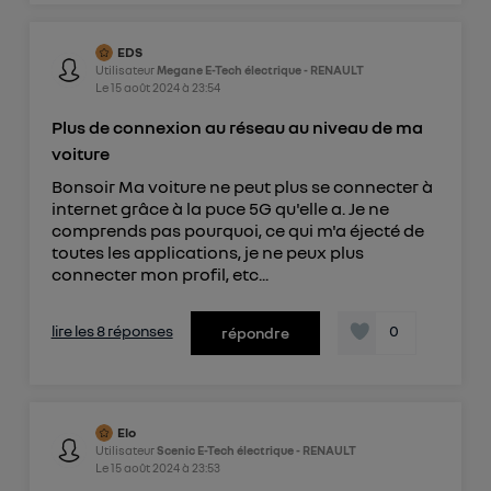
EDS
Utilisateur
Megane E-Tech électrique - RENAULT
Le
15 août 2024
à
23:54
Plus de connexion au réseau au niveau de ma
voiture
Bonsoir Ma voiture ne peut plus se connecter à
internet grâce à la puce 5G qu'elle a. Je ne
comprends pas pourquoi, ce qui m'a éjecté de
toutes les applications, je ne peux plus
connecter mon profil, etc...
lire les 8 réponses
0
répondre
Elo
Utilisateur
Scenic E-Tech électrique - RENAULT
Le
15 août 2024
à
23:53