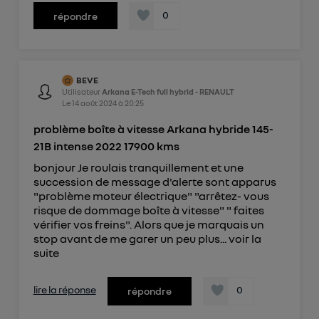
0
répondre
BEVE
Utilisateur
Arkana E-Tech full hybrid - RENAULT
Le
14 août 2024
à
20:25
problème boîte à vitesse Arkana hybride 145-
21B intense 2022 17900 kms
bonjour Je roulais tranquillement et une
succession de message d'alerte sont apparus
"problème moteur électrique" "arrêtez- vous
risque de dommage boîte à vitesse" " faites
vérifier vos freins". Alors que je marquais un
stop avant de me garer un peu plus...
voir la
suite
lire la réponse
0
répondre