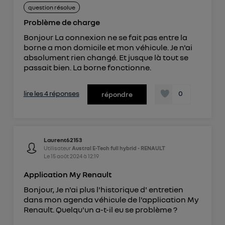
question résolue
Problème de charge
Bonjour La connexion ne se fait pas entre la
borne a mon domicile et mon véhicule. Je n'ai
absolument rien changé. Et jusque là tout se
passait bien. La borne fonctionne.
lire les 4 réponses
0
répondre
Laurent62153
Utilisateur
Austral E-Tech full hybrid - RENAULT
Le
15 août 2024
à
12:19
Application My Renault
Bonjour, Je n'ai plus l'historique d' entretien
dans mon agenda véhicule de l'application My
Renault. Quelqu'un a-t-il eu se problème ?