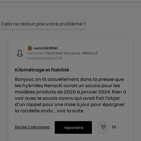
consentement sur
le portail d’Utiq
("
") ou via la page « gérer Utiq » en bas de ce site.
Pour plus d'informations, veuillez consulter
la
Cela ne résout pas votre problème ?
Politique d'information sur les données
personnelles d'Utiq
.
cedr24533341
Utilisateur
Clio E-Tech full hybrid - RENAULT
Le
16 août 2024
à
01:41
Kilométrage et fiabilité
Bonjour, on lit actuellement dans la presse que
les hybrides Renault aurait un soucis pour les
modèles produits de 2020 à janvier 2024. Rien à
voir avec le soucis connu qui avait fait l'objet
d'un rappel pour une mise à jour pour épargner
la rondelle ondu...
voir la suite
lire les 2 réponses
18
répondre