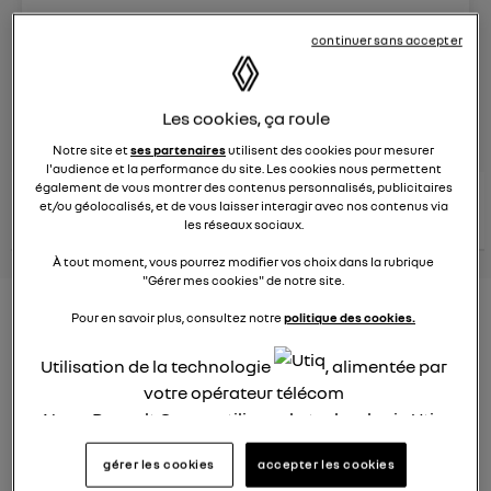
Le
26 janvier 2022
à
12:51
continuer sans accepter
Véhicules
RENAULT
Les cookies, ça roule
posez une question
Notre site et
ses partenaires
utilisent des cookies pour mesurer
l'audience et la performance du site. Les cookies nous permettent
également de vous montrer des contenus personnalisés, publicitaires
consultez les
voir tous les
et/ou géolocalisés, et de vous laisser interagir avec nos contenus via
conseils Renault
conseils
conseils
similaires
les réseaux sociaux.
À tout moment, vous pourrez modifier vos choix dans la rubrique
"Gérer mes cookies" de notre site.
Consommation carburant
Pour en savoir plus, consultez notre
politique des cookies.
voiture hybride
Utilisation de la technologie
, alimentée par
votre opérateur télécom
Ghislaine53
Le
26 janvier 2022
à
12:50
Nous, Renault Group, utilisons la technologie Utiq
pour nos activités digitales (telles que décrites
Bonjour
gérer les cookies
accepter les cookies
dans cette notice de consentement) et liées à