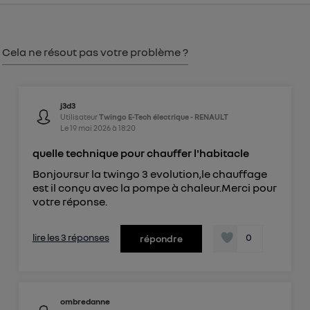
consentement sur
le portail d’Utiq
("
") ou via la page « gérer Utiq » en bas de ce site.
Pour plus d'informations, veuillez consulter
la
Cela ne résout pas votre problème ?
Politique d'information sur les données
personnelles d'Utiq
.
j3d3
Utilisateur
Twingo E-Tech électrique - RENAULT
Le
19 mai 2026
à
18:20
quelle technique pour chauffer l'habitacle
Bonjoursur la twingo 3 evolution,le chauffage
est il conçu avec la pompe à chaleur.Merci pour
votre réponse.
lire les 3 réponses
0
répondre
ombredanne