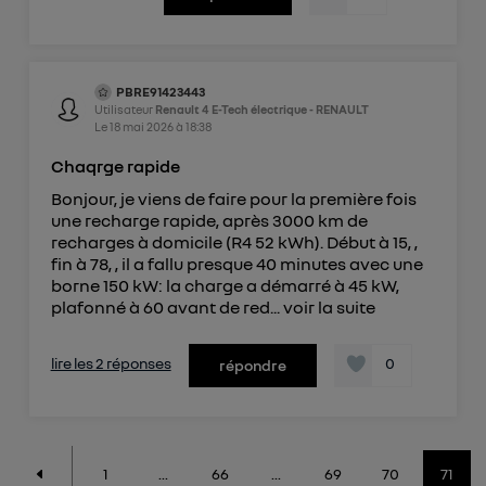
PBRE91423443
Utilisateur
Renault 4 E-Tech électrique - RENAULT
Le
18 mai 2026
à
18:38
Chaqrge rapide
Bonjour, je viens de faire pour la première fois
une recharge rapide, après 3000 km de
recharges à domicile (R4 52 kWh). Début à 15, ,
fin à 78, , il a fallu presque 40 minutes avec une
borne 150 kW: la charge a démarré à 45 kW,
plafonné à 60 avant de red...
voir la suite
lire les 2 réponses
0
répondre
1
...
66
...
69
70
71