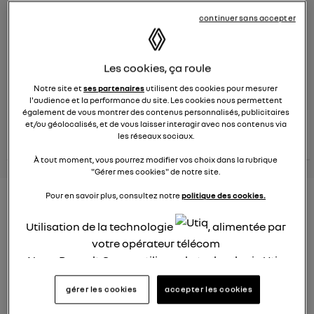
continuer sans accepter
Le
26 janvier 2022
à
12:51
Véhicules
RENAULT
Les cookies, ça roule
posez une question
Notre site et
ses partenaires
utilisent des cookies pour mesurer
l'audience et la performance du site. Les cookies nous permettent
également de vous montrer des contenus personnalisés, publicitaires
consultez les
et/ou géolocalisés, et de vous laisser interagir avec nos contenus via
voir tous les
conseils Renault
conseils
les réseaux sociaux.
conseils
similaires
À tout moment, vous pourrez modifier vos choix dans la rubrique
"Gérer mes cookies" de notre site.
Pour en savoir plus, consultez notre
politique des cookies.
Consommation carburant
voiture hybride
Utilisation de la technologie
, alimentée par
votre opérateur télécom
Ghislaine53
Nous, Renault Group, utilisons la technologie Utiq
Le
26 janvier 2022
à
12:50
pour nos activités digitales (telles que décrites
Bonjour
gérer les cookies
accepter les cookies
dans cette notice de consentement) et liées à
votre navigation sur
nos site(s)
(seulement si vous