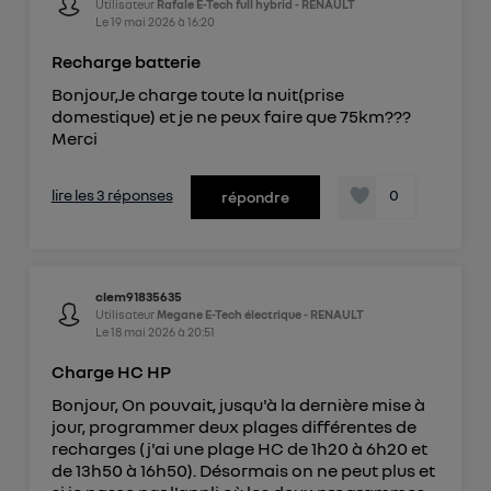
Utilisateur
Rafale E-Tech full hybrid - RENAULT
Le
19 mai 2026
à
16:20
Recharge batterie
Bonjour,Je charge toute la nuit(prise
domestique) et je ne peux faire que 75km???
Merci
lire les 3 réponses
0
répondre
clem91835635
Utilisateur
Megane E-Tech électrique - RENAULT
Le
18 mai 2026
à
20:51
Charge HC HP
Bonjour, On pouvait, jusqu'à la dernière mise à
jour, programmer deux plages différentes de
recharges (j'ai une plage HC de 1h20 à 6h20 et
de 13h50 à 16h50). Désormais on ne peut plus et