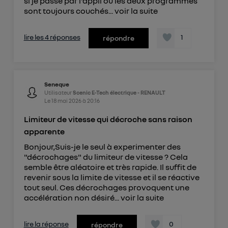
si je passe par l'appli où les deux programmes
sont toujours couchés...
voir la suite
lire les 4 réponses
1
répondre
Seneque
Utilisateur
Scenic E-Tech électrique - RENAULT
Le
18 mai 2026
à
20:16
Limiteur de vitesse qui décroche sans raison
apparente
Bonjour,Suis-je le seul à experimenter des
"décrochages" du limiteur de vitesse ? Cela
semble être aléatoire et très rapide. Il suffit de
revenir sous la limite de vitesse et il se réactive
tout seul. Ces décrochages provoquent une
accélération non désiré...
voir la suite
lire la réponse
0
répondre