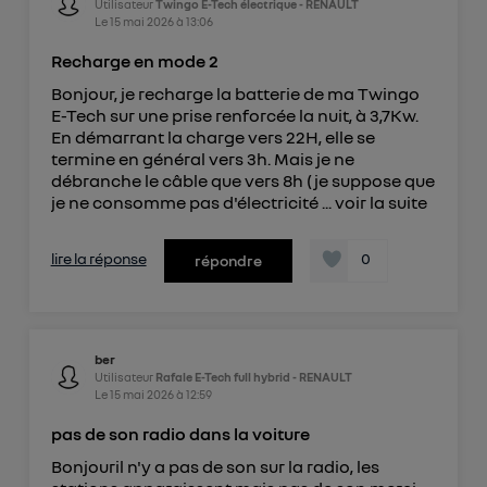
Utilisateur
Twingo E-Tech électrique - RENAULT
Le
15 mai 2026
à
13:06
Recharge en mode 2
Bonjour, je recharge la batterie de ma Twingo
E-Tech sur une prise renforcée la nuit, à 3,7Kw.
En démarrant la charge vers 22H, elle se
termine en général vers 3h. Mais je ne
débranche le câble que vers 8h (je suppose que
je ne consomme pas d'électricité ...
voir la suite
lire la réponse
0
répondre
ber
Utilisateur
Rafale E-Tech full hybrid - RENAULT
Le
15 mai 2026
à
12:59
pas de son radio dans la voiture
Bonjouril n'y a pas de son sur la radio, les