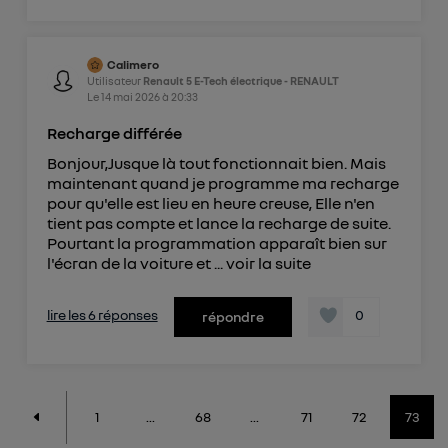
Calimero
Utilisateur
Renault 5 E-Tech électrique - RENAULT
Le
14 mai 2026
à
20:33
Recharge différée
Bonjour,Jusque là tout fonctionnait bien. Mais
maintenant quand je programme ma recharge
pour qu'elle est lieu en heure creuse, Elle n'en
tient pas compte et lance la recharge de suite.
Pourtant la programmation apparaît bien sur
l'écran de la voiture et ...
voir la suite
lire les 6 réponses
0
répondre
1
...
68
...
71
72
73