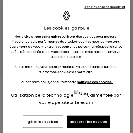
continuer sans accepter
Le
26 janvier 2022
à
12:51
Véhicules
RENAULT
Les cookies, ça roule
posez une question
Notre site et
ses partenaires
utilisent des cookies pour mesurer
l'audience et la performance du site. Les cookies nous permettent
également de vous montrer des contenus personnalisés, publicitaires
et/ou géolocalisés, et de vous laisser interagir avec nos contenus via
consultez les
voir tous les
conseils Renault
conseils
les réseaux sociaux.
conseils
similaires
À tout moment, vous pourrez modifier vos choix dans la rubrique
"Gérer mes cookies" de notre site.
Pour en savoir plus, consultez notre
politique des cookies.
Consommation carburant
voiture hybride
Utilisation de la technologie
, alimentée par
votre opérateur télécom
Ghislaine53
Nous, Renault Group, utilisons la technologie Utiq
Le
26 janvier 2022
à
12:50
pour nos activités digitales (telles que décrites
Bonjour
gérer les cookies
accepter les cookies
dans cette notice de consentement) et liées à
votre navigation sur
nos site(s)
(seulement si vous