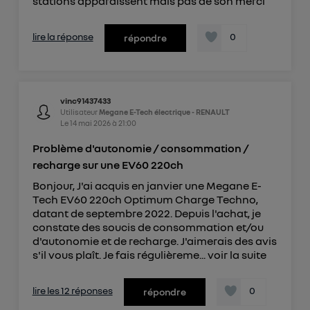
stations apparaissent mais pas de son merci
lire la réponse
0
répondre
vinc91437433
Utilisateur
Megane E-Tech électrique - RENAULT
Le
14 mai 2026
à
21:00
Problème d'autonomie / consommation /
recharge sur une EV60 220ch
Bonjour, J'ai acquis en janvier une Megane E-
Tech EV60 220ch Optimum Charge Techno,
datant de septembre 2022. Depuis l'achat, je
constate des soucis de consommation et/ou
d'autonomie et de recharge. J'aimerais des avis
s'il vous plaît. Je fais régulièreme...
voir la suite
lire les 12 réponses
0
répondre