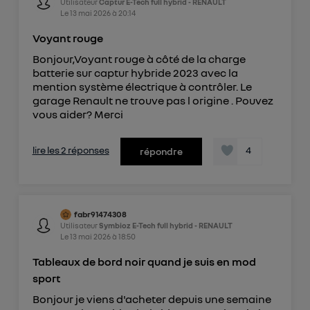
Utilisateur
Captur E-Tech full hybrid - RENAULT
Le
13 mai 2026
à
20:14
Voyant rouge
Bonjour,Voyant rouge à côté de la charge
batterie sur captur hybride 2023 avec la
mention système électrique à contrôler. Le
garage Renault ne trouve pas l origine . Pouvez
vous aider? Merci
lire les 2 réponses
4
répondre
fabr91474308
Utilisateur
Symbioz E-Tech full hybrid - RENAULT
Le
13 mai 2026
à
18:50
Tableaux de bord noir quand je suis en mod
sport
Bonjour je viens d'acheter depuis une semaine