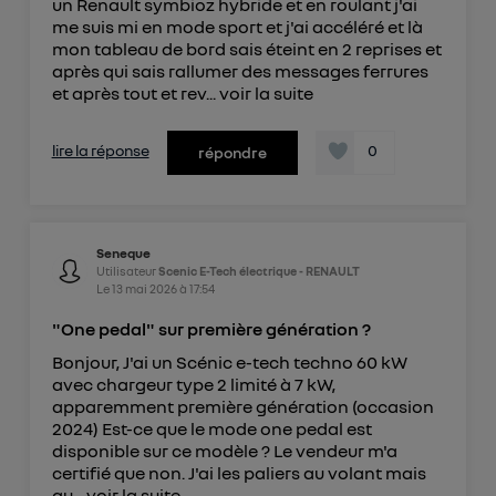
un Renault symbioz hybride et en roulant j'ai
me suis mi en mode sport et j'ai accéléré et là
mon tableau de bord sais éteint en 2 reprises et
après qui sais rallumer des messages ferrures
et après tout et rev...
voir la suite
lire la réponse
0
répondre
Seneque
Utilisateur
Scenic E-Tech électrique - RENAULT
Le
13 mai 2026
à
17:54
"One pedal" sur première génération ?
Bonjour, J'ai un Scénic e-tech techno 60 kW
avec chargeur type 2 limité à 7 kW,
apparemment première génération (occasion
2024) Est-ce que le mode one pedal est
disponible sur ce modèle ? Le vendeur m'a
certifié que non. J'ai les paliers au volant mais
qu...
voir la suite