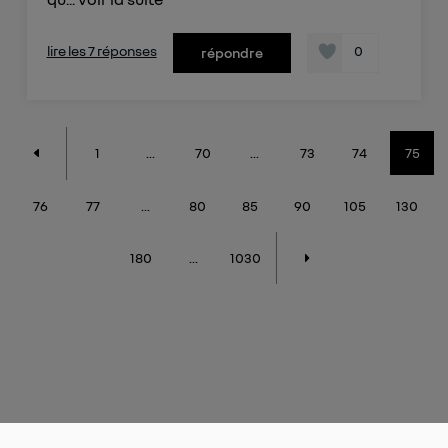
lire les 7 réponses
0
répondre
1
...
70
...
73
74
75
76
77
...
80
85
90
105
130
180
...
1030