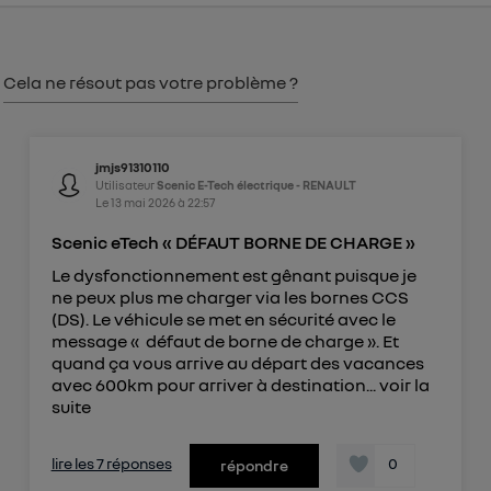
consentement sur
le portail d’Utiq
("
") ou via la page « gérer Utiq » en bas de ce site.
Cela ne résout pas votre problème ?
Pour plus d'informations, veuillez consulter
la
Politique d'information sur les données
personnelles d'Utiq
.
jmjs91310110
Utilisateur
Scenic E-Tech électrique - RENAULT
Le
13 mai 2026
à
22:57
Scenic eTech « DÉFAUT BORNE DE CHARGE »
Le dysfonctionnement est gênant puisque je
ne peux plus me charger via les bornes CCS
(DS). Le véhicule se met en sécurité avec le
message « défaut de borne de charge ». Et
quand ça vous arrive au départ des vacances
avec 600km pour arriver à destination...
voir la
suite
lire les 7 réponses
0
répondre