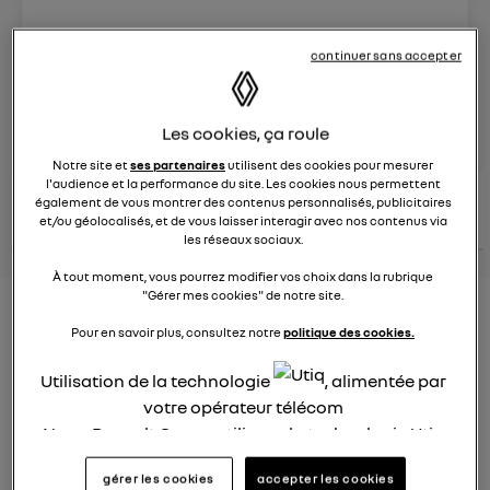
Le
26 janvier 2022
à
12:51
continuer sans accepter
Véhicules
RENAULT
posez une question
Les cookies, ça roule
Notre site et
ses partenaires
utilisent des cookies pour mesurer
l'audience et la performance du site. Les cookies nous permettent
consultez les
voir tous les
également de vous montrer des contenus personnalisés, publicitaires
conseils Renault
conseils
conseils
et/ou géolocalisés, et de vous laisser interagir avec nos contenus via
similaires
les réseaux sociaux.
À tout moment, vous pourrez modifier vos choix dans la rubrique
"Gérer mes cookies" de notre site.
Consommation carburant
Pour en savoir plus, consultez notre
politique des cookies.
voiture hybride
Utilisation de la technologie
, alimentée par
Ghislaine53
votre opérateur télécom
Le
26 janvier 2022
à
12:50
Nous, Renault Group, utilisons la technologie Utiq
Bonjour
pour nos activités digitales (telles que décrites
gérer les cookies
accepter les cookies
dans cette notice de consentement) et liées à