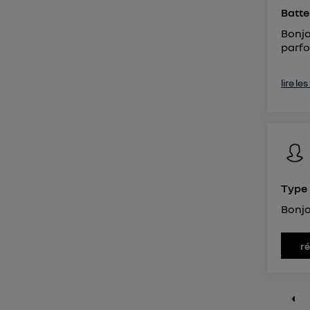
Batter
Bonjo
parfo
lire le
Type 
Bonjo
r