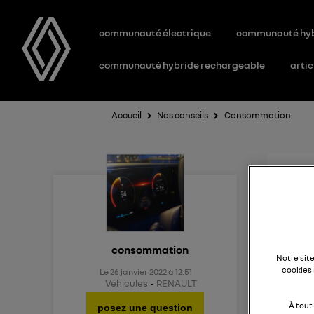
communauté électrique
communauté hy
communauté hybride rechargeable
artic
Accueil
Nos conseils
Consommation
Con
Bonjo
consommation
Notre sit
cookies 
Le
26 janvier 2022
à
12:51
J'hési
Véhicules
RENAULT
rappor
À tout
posez une question