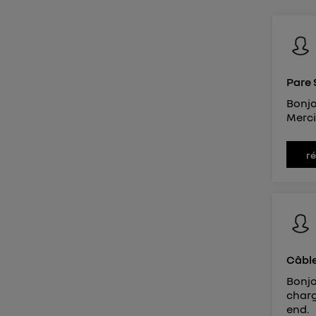
d'infor
Pare 
Bonjo
Merc
r
Câble
Bonjo
charg
end.