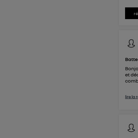
r
Batte
Bonjo
et dé
combi
lire la