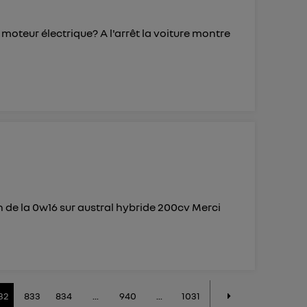
e moteur électrique? A l'arrêt la voiture montre
n de la 0w16 sur austral hybride 200cv Merci
32
833
834
...
940
...
1031