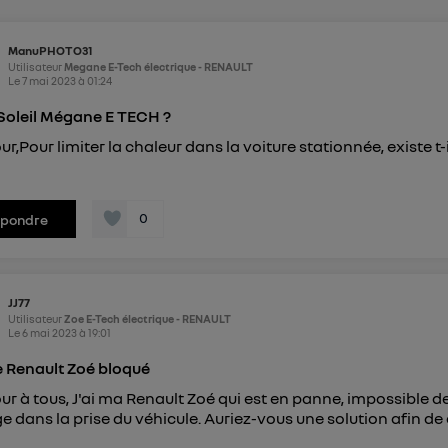
") ou via la page « gérer Utiq » en bas de ce site. Po
mations, veuillez consulter
la Politique d'information sur le
ManuPHOTO31
Utilisateur
Megane E-Tech électrique - RENAULT
personnelles d'Utiq
.
Le
7 mai 2023
à
01:24
Soleil Mégane E TECH ?
ur,Pour limiter la chaleur dans la voiture stationnée, existe 
i
0
épondre
JJ77
Utilisateur
Zoe E-Tech électrique - RENAULT
Le
6 mai 2023
à
19:01
 Renault Zoé bloqué
ur à tous, J'ai ma Renault Zoé qui est en panne, impossible de
e dans la prise du véhicule. Auriez-vous une solution afin de