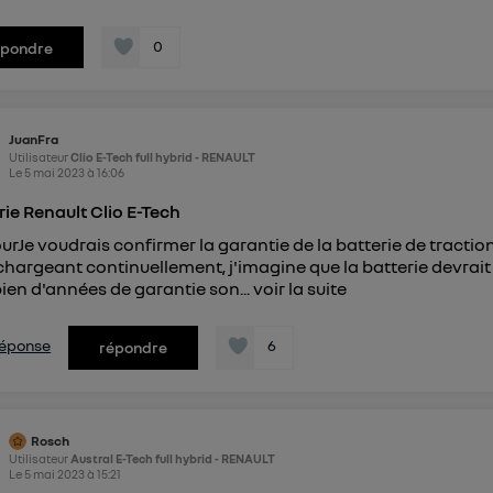
0
épondre
JuanFra
Utilisateur
Clio E-Tech full hybrid - RENAULT
Le
5 mai 2023
à
16:06
rie Renault Clio E-Tech
urJe voudrais confirmer la garantie de la batterie de traction
chargeant continuellement, j'imagine que la batterie devrait
en d'années de garantie son...
voir la suite
 réponse
6
répondre
Rosch
Utilisateur
Austral E-Tech full hybrid - RENAULT
Le
5 mai 2023
à
15:21