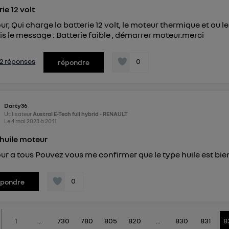
ie 12 volt
ur, Qui charge la batterie 12 volt, le moteur thermique et ou l
is le message : Batterie faible , démarrer moteur.merci
s 2 réponses
0
répondre
Darty36
Utilisateur
Austral E-Tech full hybrid - RENAULT
Le
4 mai 2023
à
20:11
huile moteur
ur a tous Pouvez vous me confirmer que le type huile est bie
0
épondre
1
...
730
780
805
820
...
830
831
8