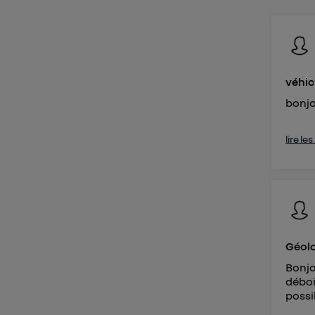
Vous 
d'infor
véhic
bonjo
lire le
Géolo
Bonjo
déboi
possi