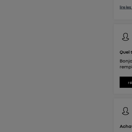
lire le
Quel 
Bonjo
rempl
r
Achat