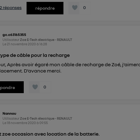
s 2 réponses
0
répondre
gc.c63165355
Utilisateur
Zoe E-Tech électrique - RENAULT
Le
21 novembre 2020
à
16:28
type de câble pour la recharge
ur, Après avoir égaré mon câble de recharge de Zoé, j'aimerai
acement. D'avance merci.
0
épondre
Nannou
Utilisateur
Zoe E-Tech électrique - RENAULT
Le
18 novembre 2020
à
09:55
 zoe occasion avec location de la batterie.