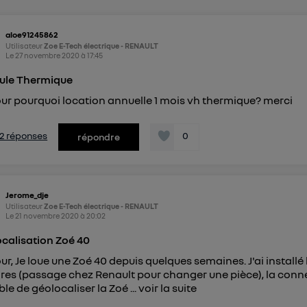
pouvez à tout moment retirer ce consentement sur
le portail
") ou via la page « gérer Utiq » en bas de ce site. Po
aloe91245862
mations, veuillez consulter
la Politique d'information sur le
Utilisateur
Zoe E-Tech électrique - RENAULT
personnelles d'Utiq
.
Le
27 novembre 2020
à
17:45
ule Thermique
ur pourquoi location annuelle 1 mois vh thermique? merci
s 2 réponses
0
répondre
Jerome_dje
Utilisateur
Zoe E-Tech électrique - RENAULT
Le
21 novembre 2020
à
20:02
calisation Zoé 40
ur, Je loue une Zoé 40 depuis quelques semaines. J'ai install
res (passage chez Renault pour changer une pièce), la connexio
ble de géolocaliser la Zoé ...
voir la suite