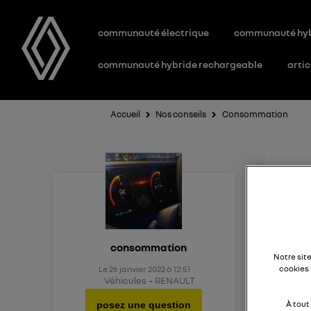
communauté électrique
communauté hy
communauté hybride rechargeable
artic
Accueil
Nos conseils
Consommation
Con
Bonjo
consommation
Notre sit
Le
26 janvier 2022
à
12:51
cookies 
J'hési
Véhicules
RENAULT
rappor
posez une question
À tout