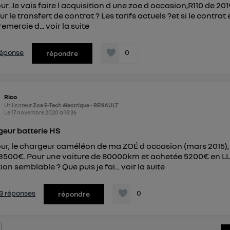
ur. Je vais faire l acquisition d une zoe d occasion,R110 de 201
ur le transfert de contrat ? Les tarifs actuels ?et si le contrat
remercie d...
voir la suite
 réponse
0
répondre
Rico
Utilisateur
Zoe E-Tech électrique - RENAULT
Le
17 novembre 2020
à
18:36
eur batterie HS
ur, le chargeur caméléon de ma ZOÉ d occasion (mars 2015), v
 3500€. Pour une voiture de 80000km et achetée 5200€ en LLD 
ion semblable ? Que puis je fai...
voir la suite
s 3 réponses
0
répondre