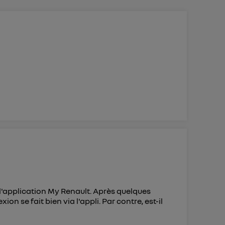
 d’Utiq
("
ur plus
s données
é l'application My Renault. Après quelques
n se fait bien via l'appli. Par contre, est-il