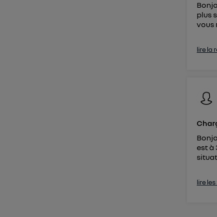
Bonjo
plus s
vous 
lire la
Charg
Bonjo
est à
situat
lire le