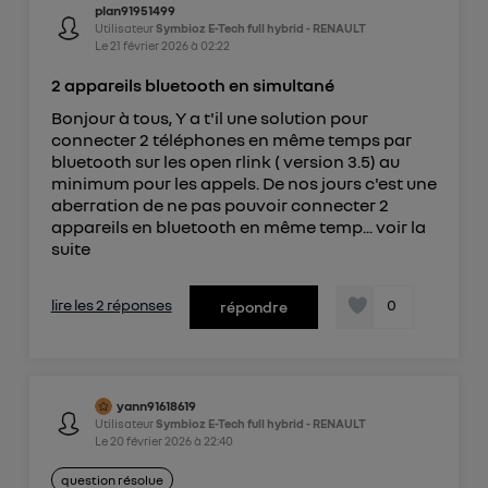
plan91951499
Utilisateur
Symbioz E-Tech full hybrid - RENAULT
Le
21 février 2026
à
02:22
2 appareils bluetooth en simultané
Bonjour à tous, Y a t'il une solution pour
connecter 2 téléphones en même temps par
bluetooth sur les open rlink ( version 3.5) au
minimum pour les appels. De nos jours c'est une
aberration de ne pas pouvoir connecter 2
appareils en bluetooth en même temp...
voir la
suite
lire les 2 réponses
0
répondre
yann91618619
Utilisateur
Symbioz E-Tech full hybrid - RENAULT
Le
20 février 2026
à
22:40
question résolue