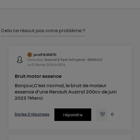
consentement sur
le portail d’Utiq
("
") ou via la page « gérer Utiq » en bas de ce site.
Pour plus d'informations, veuillez consulter
la
Cela ne résout pas votre problème ?
Politique d'information sur les données
personnelles d'Utiq
.
jora91635870
Utilisateur
Austral E-Tech full hybrid - RENAULT
Le
21 février 2026
à
08:16
Bruit motor essence
Bonjour,C'est normal, le bruit de moteur
essence d'une Renault Austral 200cv de juin
2023 ?Merci
lire les 3 réponses
0
répondre