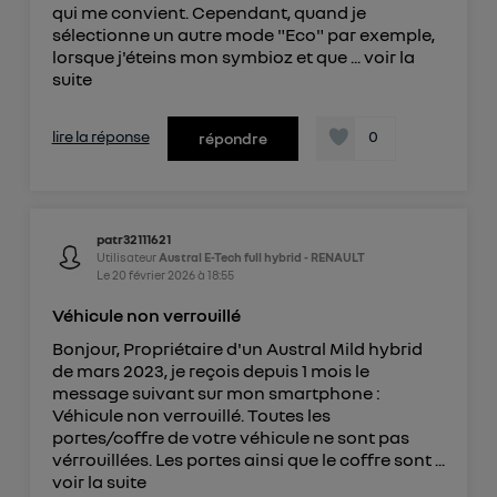
qui me convient. Cependant, quand je
sélectionne un autre mode "Eco" par exemple,
lorsque j'éteins mon symbioz et que ...
voir la
suite
lire la réponse
0
répondre
patr32111621
Utilisateur
Austral E-Tech full hybrid - RENAULT
Le
20 février 2026
à
18:55
Véhicule non verrouillé
Bonjour, Propriétaire d'un Austral Mild hybrid
de mars 2023, je reçois depuis 1 mois le
message suivant sur mon smartphone :
Véhicule non verrouillé. Toutes les
portes/coffre de votre véhicule ne sont pas
vérrouillées. Les portes ainsi que le coffre sont ...
voir la suite