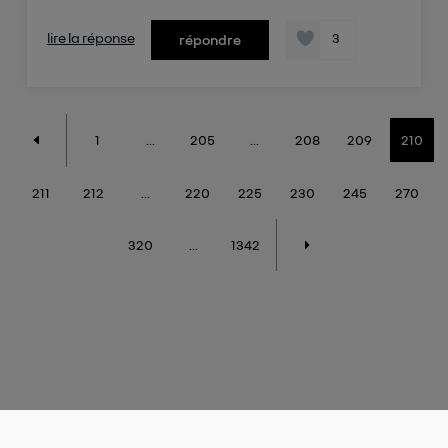
lire la réponse
3
répondre
1
...
205
...
208
209
210
211
212
...
220
225
230
245
270
320
...
1342