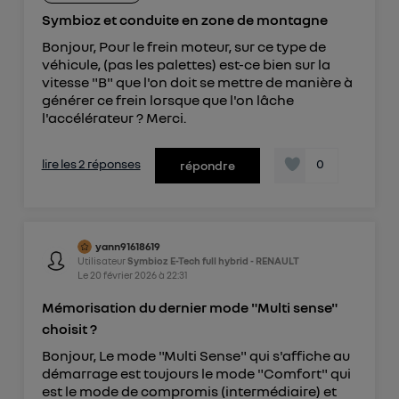
Symbioz et conduite en zone de montagne
Bonjour, Pour le frein moteur, sur ce type de
véhicule, (pas les palettes) est-ce bien sur la
vitesse "B" que l'on doit se mettre de manière à
générer ce frein lorsque que l'on lâche
l'accélérateur ? Merci.
lire les 2 réponses
0
répondre
yann91618619
Utilisateur
Symbioz E-Tech full hybrid - RENAULT
Le
20 février 2026
à
22:31
Mémorisation du dernier mode "Multi sense"
choisit ?
Bonjour, Le mode "Multi Sense" qui s'affiche au
démarrage est toujours le mode "Comfort" qui
est le mode de compromis (intermédiaire) et