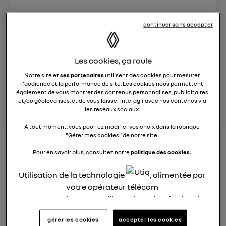
Le
8 juin 2023
à
13:15
continuer sans accepter
Véhicules
RENAULT
posez une question
Les cookies, ça roule
Notre site et
ses partenaires
utilisent des cookies pour mesurer
l'audience et la performance du site. Les cookies nous permettent
consultez les
également de vous montrer des contenus personnalisés, publicitaires
voir tous les
conseils Renault
conseils
conseils
et/ou géolocalisés, et de vous laisser interagir avec nos contenus via
similaires
les réseaux sociaux.
À tout moment, vous pourrez modifier vos choix dans la rubrique
"Gérer mes cookies" de notre site.
Nouveau modèle électrique
Pour en savoir plus, consultez notre
politique des cookies.
Renault 2022
Utilisation de la technologie
, alimentée par
Elsa32
votre opérateur télécom
Le
26 janvier 2022
à
13:26
Nous, Renault Group, utilisons la technologie Utiq
Quel est le nouveau modèle électrique Renault cette
pour nos activités digitales (telles que décrites
année ?
gérer les cookies
accepter les cookies
dans cette notice de consentement) et liées à