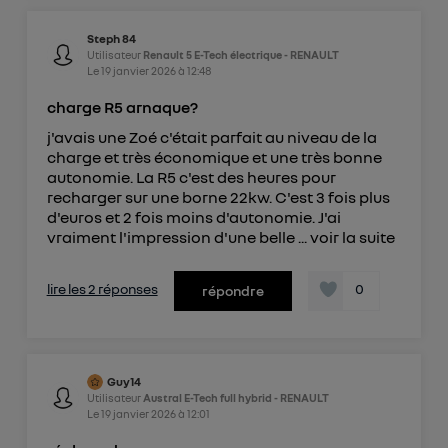
Steph 84
Utilisateur
Renault 5 E-Tech électrique - RENAULT
Le
19 janvier 2026
à
12:48
charge R5 arnaque?
j'avais une Zoé c'était parfait au niveau de la
charge et très économique et une très bonne
autonomie. La R5 c'est des heures pour
recharger sur une borne 22kw. C'est 3 fois plus
d'euros et 2 fois moins d'autonomie. J'ai
vraiment l'impression d'une belle ...
voir la suite
lire les 2 réponses
0
répondre
Guy14
Utilisateur
Austral E-Tech full hybrid - RENAULT
Le
19 janvier 2026
à
12:01