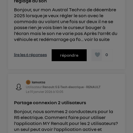
réglage du son
Bonjour, sur mon Austral Techno de décembre
2025 lorsque je veux régler le son avec le
commodo au volant une fois sur deux il ne se
passe rien je vois bien le curseur bouger à
l'écran mais le son ne varie pas Après l'arrêt du
véhicule et redémarrage ça fo...
voir la suite
lire les 6 réponses
0
répondre
lamotta
Utilisateur
Renault 5 E-Tech électrique - RENAULT
Le
19 janvier 2026
à
10:05
Partage connexion 2 utilisateurs
Bonjour, nous sommes 2 conducteurs pour la
R5 electrique. Comment faire pour utiliser
l'application MY Renault pour les 2 utilisateurs?
un seul peut avoir l'application active et