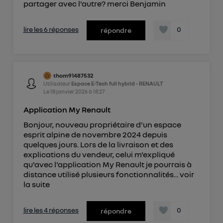
partager avec l'autre? merci Benjamin
lire les 6 réponses
0
répondre
thom91487532
Utilisateur
Espace E-Tech full hybrid - RENAULT
Le
18 janvier 2026
à
18:27
Application My Renault
Bonjour, nouveau propriétaire d'un espace
esprit alpine de novembre 2024 depuis
quelques jours. Lors de la livraison et des
explications du vendeur, celui m'expliqué
qu'avec l'application My Renault je pourrais à
distance utilisé plusieurs fonctionnalités...
voir
la suite
lire les 4 réponses
0
répondre