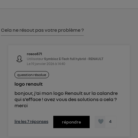
consentement sur
le portail d’Utiq
("
") ou via la page « gérer Utiq » en bas de ce site.
Pour plus d'informations, veuillez consulter
la
Politique d'information sur les données
Cela ne résout pas votre problème ?
personnelles d'Utiq
.
rosco571
Utilisateur
Symbioz E-Tech full hybrid - RENAULT
Le
19 janvier 2026
à
14:40
question résolue
logo renault
bonjour, j'ai mon logo Renault sur la calandre
qui s'efface ! avez vous des solutions a cela ?
merci
lire les 7 réponses
4
répondre