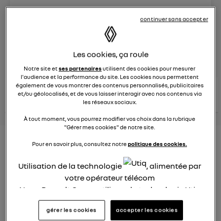
Le
8 juin 2023
à
13:15
continuer sans accepter
Véhicules
RENAULT
Les cookies, ça roule
posez une question
Notre site et
ses partenaires
utilisent des cookies pour mesurer
l'audience et la performance du site. Les cookies nous permettent
également de vous montrer des contenus personnalisés, publicitaires
consultez les
voir tous les
et/ou géolocalisés, et de vous laisser interagir avec nos contenus via
conseils Renault
conseils
conseils
similaires
les réseaux sociaux.
À tout moment, vous pourrez modifier vos choix dans la rubrique
"Gérer mes cookies" de notre site.
Nouveau modèle électrique
Pour en savoir plus, consultez notre
politique des cookies.
Renault 2022
Utilisation de la technologie
, alimentée par
Elsa32
votre opérateur télécom
Le
26 janvier 2022
à
13:26
Nous, Renault Group, utilisons la technologie Utiq
Quel est le nouveau modèle électrique Renault cette
pour nos activités digitales (telles que décrites
gérer les cookies
accepter les cookies
année ?
dans cette notice de consentement) et liées à