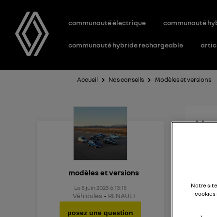
communauté électrique
communauté hy
communauté hybride rechargeable
artic
Accueil
Nos conseils
Modèles et versions
Nou
Quel e
modèles et versions
Notre sit
Le
8 juin 2023
à
13:15
cookies 
Véhicules
RENAULT
posez une question