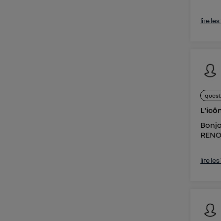
lire le
quest
L'icô
Bonjo
RENO 
lire le