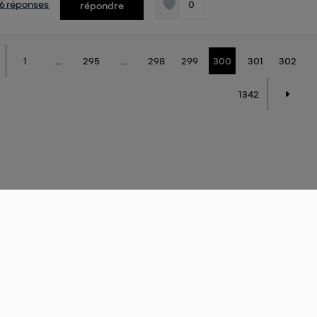
s 6 réponses
0
répondre
1
...
295
...
298
299
300
301
302
1342