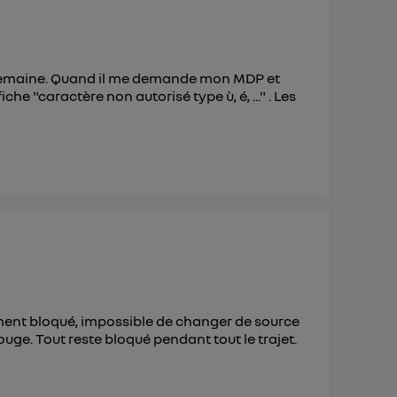
1 semaine. Quand il me demande mon MDP et
che "caractère non autorisé type ù, é, ..." . Les
ement bloqué, impossible de changer de source
rouge. Tout reste bloqué pendant tout le trajet.