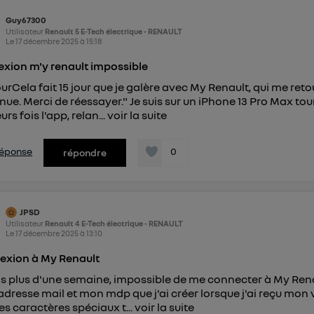
pouvez à tout moment retirer ce consentement sur
le portail
Guy67300
") ou via la page « gérer Utiq » en bas de ce site. Po
Utilisateur
Renault 5 E-Tech électrique - RENAULT
Le
17 décembre 2025
à
15:18
mations, veuillez consulter
la Politique d'information sur le
personnelles d'Utiq
.
xion m'y renault impossible
urCela fait 15 jour que je galère avec My Renault, qui me re
nue. Merci de réessayer." Je suis sur un iPhone 13 Pro Max tour
urs fois l'app, relan...
voir la suite
 réponse
0
répondre
JPSD
Utilisateur
Renault 4 E-Tech électrique - RENAULT
Le
17 décembre 2025
à
13:10
exion à My Renault
s plus d'une semaine, impossible de me connecter à My Renaul
dresse mail et mon mdp que j'ai créer lorsque j'ai reçu mon 
les caractères spéciaux t...
voir la suite