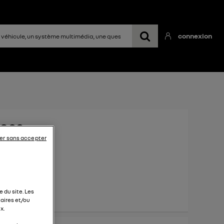
connexion
2022
er sans accepter
 du site. Les
aires et/ou
x.