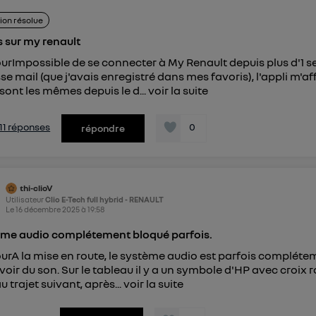
ion résolue
 sur my renault
urImpossible de se connecter à My Renault depuis plus d'
e mail (que j'avais enregistré dans mes favoris), l'appli m'affi
 sont les mêmes depuis le d...
voir la suite
s 11 réponses
0
répondre
thi-clioV
Utilisateur
Clio E-Tech full hybrid - RENAULT
Le
16 décembre 2025
à
19:58
me audio complétement bloqué parfois.
urA la mise en route, le système audio est parfois complét
avoir du son. Sur le tableau il y a un symbole d'HP avec croix 
u trajet suivant, après...
voir la suite