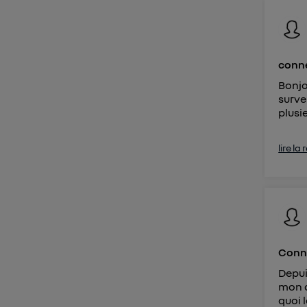
Vous 
d'infor
conne
Bonjo
surve
plusie
lire la
Conn
Depui
mon a
quoi 