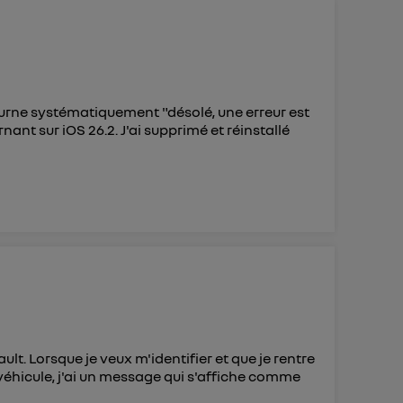
 d’Utiq
("
ur plus
s données
tourne systématiquement "désolé, une erreur est
nant sur iOS 26.2. J'ai supprimé et réinstallé
t. Lorsque je veux m'identifier et que je rentre
véhicule, j'ai un message qui s'affiche comme