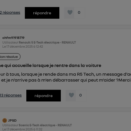
s 2 réponses
0
répondre
chfm91918719
Utilisateur
Renault 5 E-Tech électrique - RENAULT
Le
17 décembre 2025
à
12:42
ion résolue
ne qui accueille lorsque je rentre dans la voiture
ur à tous, lorsque je rende dans ma R5 Tech, un message d'acc
et je n'arrive pas à m'en débarrasser qui peut m'aider ?Merci
s 13 réponses
0
répondre
JPSD
Utilisateur
Scenic E-Tech électrique - RENAULT
Le
17 décembre 2025
à
11:32