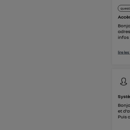
quest
Accès
Bonjo
adress
infos
lire le
Systè
Bonjo
et d'
Puis a