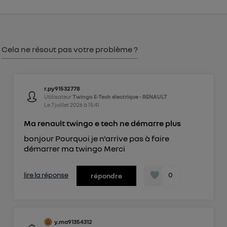
consentement sur
le portail d’Utiq
("
") ou via la page « gérer Utiq » en bas de ce site.
Pour plus d'informations, veuillez consulter
la
Politique d'information sur les données
Cela ne résout pas votre problème ?
personnelles d'Utiq
.
r.py91532778
Utilisateur
Twingo E-Tech électrique - RENAULT
Le
7 juillet 2026
à
15:41
Ma renault twingo e tech ne démarre plus
bonjour Pourquoi je n'arrive pas à faire
démarrer ma twingo Merci
lire la réponse
0
répondre
y.ma91354312