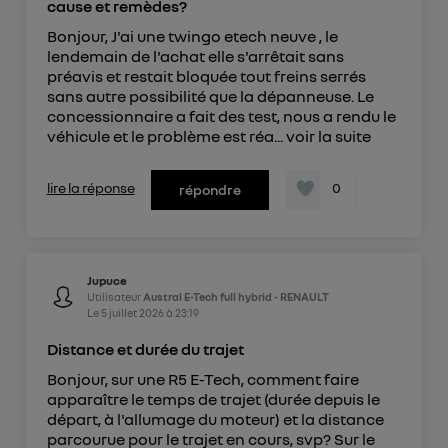
cause et remèdes?
Bonjour, J'ai une twingo etech neuve , le
lendemain de l'achat elle s'arrêtait sans
préavis et restait bloquée tout freins serrés
sans autre possibilité que la dépanneuse. Le
concessionnaire a fait des test, nous a rendu le
véhicule et le problème est réa...
voir la suite
lire la réponse
0
répondre
Jupuce
Utilisateur
Austral E-Tech full hybrid - RENAULT
Le
5 juillet 2026
à
23:19
Distance et durée du trajet
Bonjour, sur une R5 E-Tech, comment faire
apparaître le temps de trajet (durée depuis le
départ, à l'allumage du moteur) et la distance
parcourue pour le trajet en cours, svp? Sur le