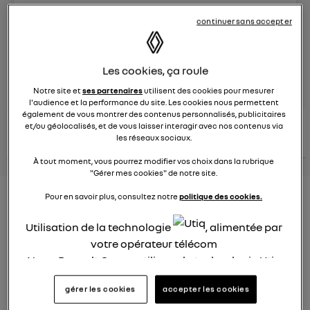
Le
8 juin 2023
à
13:15
continuer sans accepter
Véhicules
RENAULT
Les cookies, ça roule
posez une question
Notre site et
ses partenaires
utilisent des cookies pour mesurer
l'audience et la performance du site. Les cookies nous permettent
également de vous montrer des contenus personnalisés, publicitaires
consultez les
et/ou géolocalisés, et de vous laisser interagir avec nos contenus via
voir tous les
conseils Renault
conseils
conseils
les réseaux sociaux.
similaires
À tout moment, vous pourrez modifier vos choix dans la rubrique
"Gérer mes cookies" de notre site.
Nouveau modèle électrique
Pour en savoir plus, consultez notre
politique des cookies.
Renault 2022
Utilisation de la technologie
, alimentée par
votre opérateur télécom
Elsa32
Le
26 janvier 2022
à
13:26
Nous, Renault Group, utilisons la technologie Utiq
pour nos activités digitales (telles que décrites
Quel est le nouveau modèle électrique Renault cette
gérer les cookies
accepter les cookies
dans cette notice de consentement) et liées à
année ?
votre navigation sur
nos site(s)
(seulement si vous