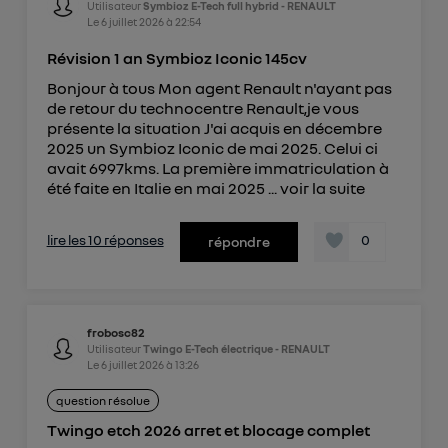
Utilisateur
Symbioz E-Tech full hybrid - RENAULT
Le
6 juillet 2026
à
22:54
Révision 1 an Symbioz Iconic 145cv
Bonjour à tous Mon agent Renault n'ayant pas
de retour du technocentre Renault,je vous
présente la situation J'ai acquis en décembre
2025 un Symbioz Iconic de mai 2025. Celui ci
avait 6997kms. La première immatriculation à
été faite en Italie en mai 2025 ...
voir la suite
lire les 10 réponses
0
répondre
frobosc82
Utilisateur
Twingo E-Tech électrique - RENAULT
Le
6 juillet 2026
à
13:26
question résolue
Twingo etch 2026 arret et blocage complet