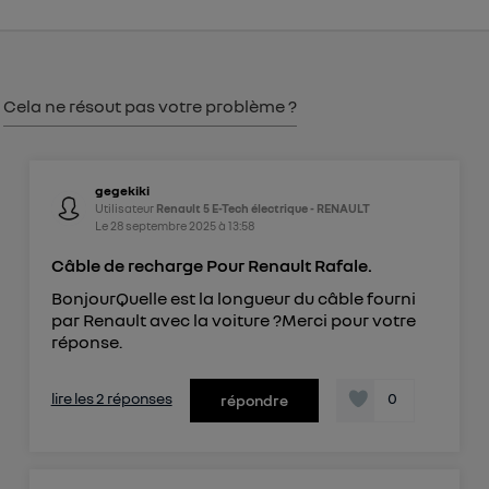
consentement sur
le portail d’Utiq
("
") ou via la page « gérer Utiq » en bas de ce site.
Pour plus d'informations, veuillez consulter
la
Politique d'information sur les données
Cela ne résout pas votre problème ?
personnelles d'Utiq
.
gegekiki
Utilisateur
Renault 5 E-Tech électrique - RENAULT
Le
28 septembre 2025
à
13:58
Câble de recharge Pour Renault Rafale.
BonjourQuelle est la longueur du câble fourni
par Renault avec la voiture ?Merci pour votre
réponse.
lire les 2 réponses
0
répondre