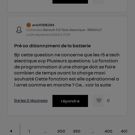
eric91335284
Utilisateur
Renault 5 E-Tech électrique - RENAULT
Le
26 septembre 2025
à
19:29
Pré co ditionnzment de la batterie
Bjr cette question ne concerne que les r5 e tech
electrique svp Plusieurs questions: La fonction
de programmation d une charge doit se faire
combien de temps avant la charge maxi
souhaité Cette fonction est elle opérationnel a
l arret comme en marche ? Ce...
voir la suite
lire les 3 réponses
0
répondre
1
...
300
350
...
400
401