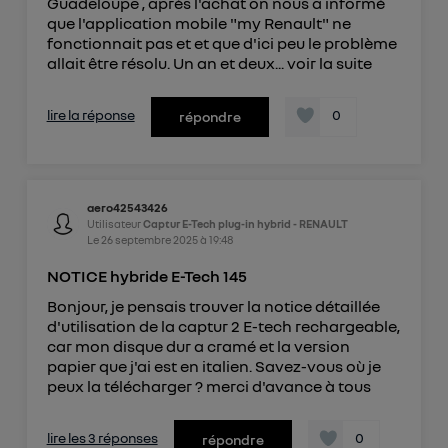
Guadeloupe , après l'achat on nous a informé
que l'application mobile "my Renault" ne
fonctionnait pas et et que d'ici peu le problème
allait être résolu. Un an et deux...
voir la suite
lire la réponse
0
répondre
aero42543426
Utilisateur
Captur E-Tech plug-in hybrid - RENAULT
Le
26 septembre 2025
à
19:48
NOTICE hybride E-Tech 145
Bonjour, je pensais trouver la notice détaillée
d'utilisation de la captur 2 E-tech rechargeable,
car mon disque dur a cramé et la version
papier que j'ai est en italien. Savez-vous où je
peux la télécharger ? merci d'avance à tous
lire les 3 réponses
0
répondre