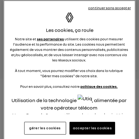
continuer sans accepter
Le
8 juin 2023
à
13:15
Véhicules
RENAULT
Les cookies, ça roule
posez une question
Notre site et
ses partenaires
utilisent des cookies pour mesurer
l'audience et la performance du site. Les cookies nous permettent
également de vous montrer des contenus personnalisés, publicitaires
consultez les
et/ou géolocalisés, et de vous laisser interagir avec nos contenus via
voir tous les
conseils Renault
conseils
les réseaux sociaux.
conseils
similaires
À tout moment, vous pourrez modifier vos choix dans la rubrique
"Gérer mes cookies" de notre site.
Pour en savoir plus, consultez notre
politique des cookies.
Nouveau modèle électrique
Renault 2022
Utilisation de la technologie
, alimentée par
votre opérateur télécom
Elsa32
Nous, Renault Group, utilisons la technologie Utiq
Le
26 janvier 2022
à
13:26
pour nos activités digitales (telles que décrites
Quel est le nouveau modèle électrique Renault cette
gérer les cookies
accepter les cookies
dans cette notice de consentement) et liées à
année ?
votre navigation sur
nos site(s)
(seulement si vous