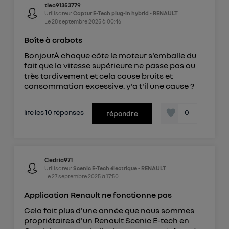
tlec91353779
Utilisateur
Captur E-Tech plug-in hybrid - RENAULT
Le
28 septembre 2025
à
00:46
Boîte à crabots
BonjourÀ chaque côte le moteur s'emballe du
fait que la vitesse supérieure ne passe pas ou
très tardivement et cela cause bruits et
consommation excessive. y'a t'il une cause ?
lire les 10 réponses
0
répondre
Cedric971
Utilisateur
Scenic E-Tech électrique - RENAULT
Le
27 septembre 2025
à
17:50
Application Renault ne fonctionne pas
Cela fait plus d'une année que nous sommes
propriétaires d'un Renault Scenic E-tech en