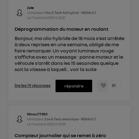
Jule
Utilisateur
Clio E-Tech full hybrid - RENAULT
Le
7 octobre 2022
à
23:21
Déprogrammation du moteur en roulant
Bonjour, ma clio hybride de 18 mois s'est arrêtée
à deux reprises en une semaine, obligé de me
faire remorquer. Un voyant lumineux rouge
s'affiche avec un message : panne moteur et le
véhicule s'arrêt dans les 15 secondes quelque
soit la vitesse à laquell...
voir la suite
lire les 19 réponses
31
répondre
Minou77380
Utilisateur
Zoe E-Tech électrique - RENAULT
Le
7 octobre 2022
à
12:55
Compteur journalier qui se remet à zéro