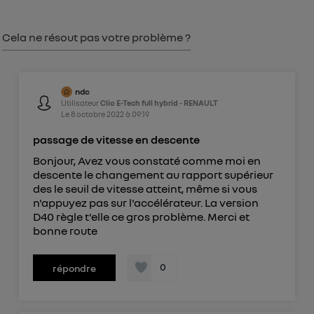
consentement sur
le portail d’Utiq
("
") ou via la page « gérer Utiq » en bas de ce site.
Cela ne résout pas votre problème ?
Pour plus d'informations, veuillez consulter
la
Politique d'information sur les données
personnelles d'Utiq
.
ndc
Utilisateur
Clio E-Tech full hybrid - RENAULT
Le
8 octobre 2022
à
09:19
passage de vitesse en descente
Bonjour, Avez vous constaté comme moi en
descente le changement au rapport supérieur
des le seuil de vitesse atteint, même si vous
n'appuyez pas sur l'accélérateur. La version
D40 règle t'elle ce gros problème. Merci et
bonne route
0
répondre