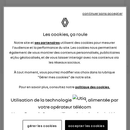
Le
29 mars 2024
à
15:22
continuer sans accepter
Véhicules
RENAULT
posez une question
Les cookies, ça roule
Notre site et
ses partenaires
utilisent des cookies pour mesurer
l'audience et la performance du site. Les cookies nous permettent
consultez les
également de vous montrer des contenus personnalisés, publicitaires
voir tous les
conseils Renault
conseils
conseils
et/ou géolocalisés, et de vous laisser interagir avec nos contenus via
similaires
les réseaux sociaux.
À tout moment, vous pourrez modifier vos choix dans la rubrique
"Gérer mes cookies" de notre site.
Consommation Hybride
Pour en savoir plus, consultez notre
politique des cookies.
rechargeable
Utilisation de la technologie
, alimentée par
Elsa32
votre opérateur télécom
Le
26 janvier 2022
à
12:37
Nous, Renault Group, utilisons la technologie Utiq
Bonjour,
pour nos activités digitales (telles que décrites
gérer les cookies
accepter les cookies
dans cette notice de consentement) et liées à