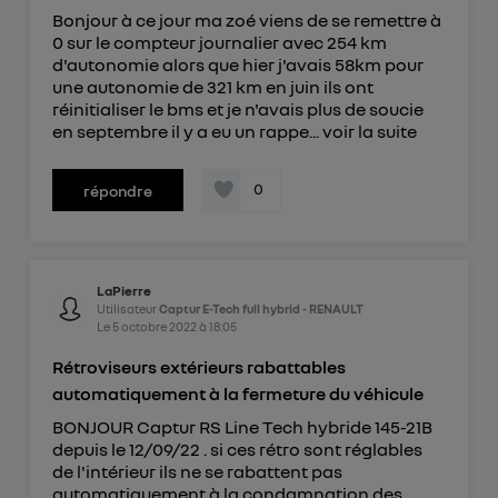
Bonjour à ce jour ma zoé viens de se remettre à
0 sur le compteur journalier avec 254 km
d'autonomie alors que hier j'avais 58km pour
une autonomie de 321 km en juin ils ont
réinitialiser le bms et je n'avais plus de soucie
en septembre il y a eu un rappe...
voir la suite
0
répondre
LaPierre
Utilisateur
Captur E-Tech full hybrid - RENAULT
Le
5 octobre 2022
à
18:05
Rétroviseurs extérieurs rabattables
automatiquement à la fermeture du véhicule
BONJOUR Captur RS Line Tech hybride 145-21B
depuis le 12/09/22 . si ces rétro sont réglables
de l'intérieur ils ne se rabattent pas
automatiquement à la condamnation des