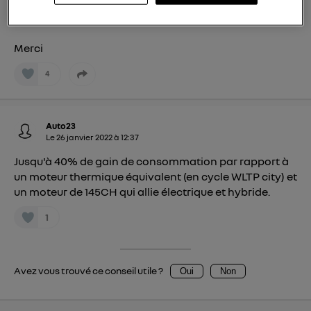
Quels sont les avantages en consommation pour un
votre navigation sur
nos site(s)
(seulement si vous
moteur hybride rechargeable ?
utilisez une connexion internet fournie par
un
opérateur télécom participant
et que vous
Merci
consentez sur chaque site).
4
La technologie Utiq a été conçue pour la
protection de vos données personnelles en vous
offrant choix et contrôle.
Elle utilise un identifiant créé par votre opérateur
Auto23
Le
26 janvier 2022
à
12:37
télécom basé sur votre adresse IP et une référence
de votre contrat internet (ex : votre numéro de
Jusqu'à 40% de gain de consommation par rapport à
un moteur thermique équivalent (en cycle WLTP city) et
téléphone).
un moteur de 145CH qui allie électrique et hybride.
L'identifiant est associé à votre connexion
internet. Ainsi, toutes les personnes utilisant la
1
même connexion et ayant consenties se verront
attribuer le même identifiant. En général :
Pour une
connexion foyer
(ex : Wi-Fi), la personnalisation sera basée
Avez vous trouvé ce conseil utile ?
sur la navigation des membres du foyer ayant consentis.
Oui
Non
Pour une
connexion mobile
, la personnalisation sera basée
uniquement sur la navigation de l'utilisateur du mobile.
Vous pouvez à tout moment retirer ce