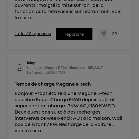
ouvrants ; malgré la mise sur "on" de la
fonction auto rétroviseur, sur l écran mul...
voir
la suite
lire les 10 réponses
29
répondre
loisy
Utilisateur
Megane E-Tech électrique - RENAULT
Le
4 octobre 2022
à
17:56
Temps de charge Megane e-tech
Bonjour, Propriétaire d'une Megane E-tech
equilibre Super Charge EV60 depuis août et
super content charge : 7KW AC / 130 KW DC
Deux questions suite à des recharges
intervenus ce week-end : AC : à la maison, Wall
box délivrant 7 kW. Recharge de la voiture ...
voir la suite