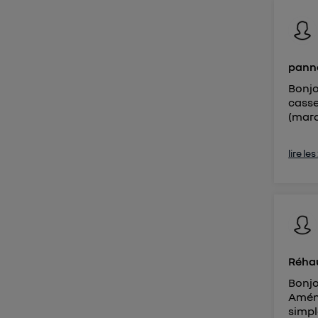
Vous 
d'infor
panne
Bonjo
casse
(marq
lire le
Réhau
Bonjo
Aména
simpl