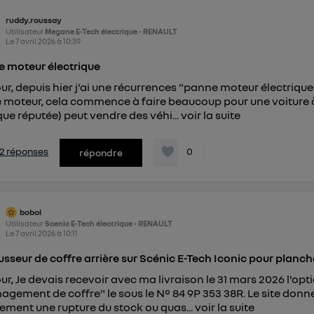
pouvez à tout moment retirer ce consentement sur
le portail
ruddy.roussay
") ou via la page « gérer Utiq » en bas de ce site. Po
Utilisateur
Megane E-Tech électrique - RENAULT
mations, veuillez consulter
la Politique d'information sur le
Le
7 avril 2026
à
10:39
personnelles d'Utiq
.
 moteur électrique
ur, depuis hier j'ai une récurrences "panne moteur électriqu
 moteur, cela commence à faire beaucoup pour une voiture 
ue réputée) peut vendre des véhi...
voir la suite
s 2 réponses
0
répondre
bobol
Utilisateur
Scenic E-Tech électrique - RENAULT
Le
7 avril 2026
à
10:11
sseur de coffre arrière sur Scénic E-Tech Iconic pour planch
ur, Je devais recevoir avec ma livraison le 31 mars 2026 l'op
gement de coffre" le sous le N° 84 9P 353 38R. Le site donne 
ement une rupture du stock ou quas...
voir la suite