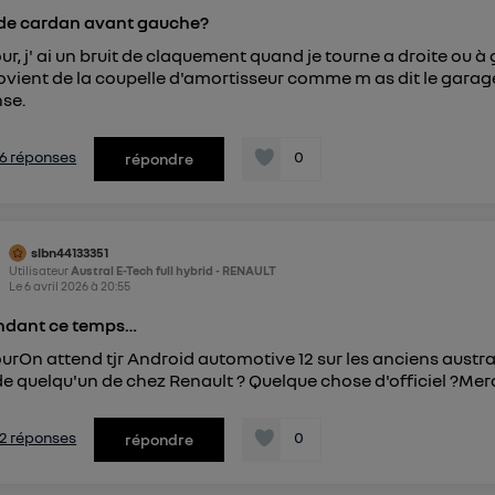
 de cardan avant gauche?
ur, j' ai un bruit de claquement quand je tourne a droite ou à
ovient de la coupelle d'amortisseur comme m as dit le garag
se.
s 6 réponses
0
répondre
slbn44133351
Utilisateur
Austral E-Tech full hybrid - RENAULT
Le
6 avril 2026
à
20:55
ndant ce temps…
urOn attend tjr Android automotive 12 sur les anciens austral
de quelqu'un de chez Renault ? Quelque chose d'officiel ?Mer
s 2 réponses
0
répondre