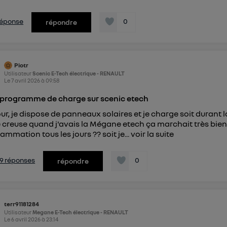
 réponse
0
répondre
Piotr
Utilisateur
Scenic E-Tech électrique - RENAULT
Le
7 avril 2026
à
09:58
programme de charge sur scenic etech
ur, je dispose de panneaux solaires et je charge soit durant la 
 creuse quand j'avais la Mégane etech ça marchait très bien, a
ammation tous les jours ?? soit je...
voir la suite
s 9 réponses
0
répondre
terr91181284
Utilisateur
Megane E-Tech électrique - RENAULT
Le
6 avril 2026
à
23:14