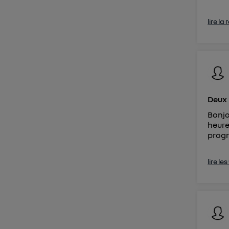
lire la
Deux 
Bonjo
heure
progr
lire le