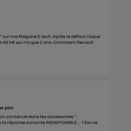
 d’Utiq
("
ur plus
s données
e" sur ma Mégane E tech. Après le défaut risque
à 40 k€ qui n'a que 2 ans. Comment Renault
er plat
tion contenue dans les accessoires "
la réponse suivante INDISPONIBLE ... ? Est ce