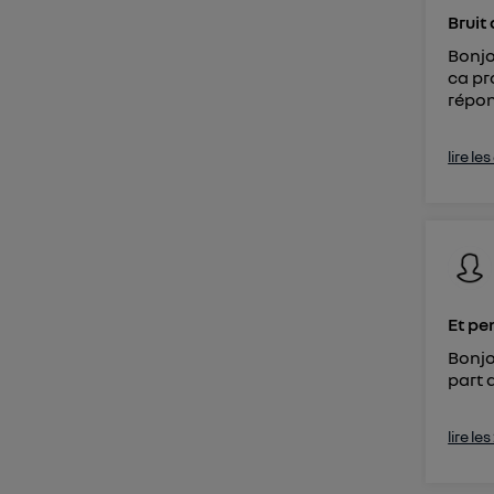
Bruit
Bonjo
ca pr
répon
lire le
Et pe
Bonjo
part 
lire le