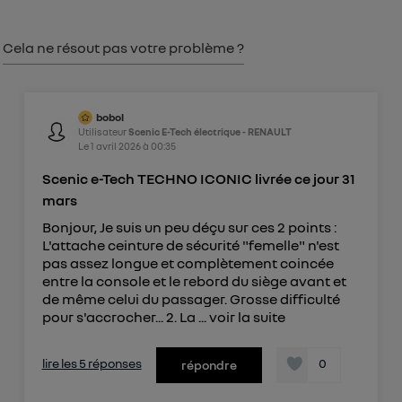
consentement sur
le portail d’Utiq
("
") ou via la page « gérer Utiq » en bas de ce site.
Cela ne résout pas votre problème ?
Pour plus d'informations, veuillez consulter
la
Politique d'information sur les données
personnelles d'Utiq
.
bobol
Utilisateur
Scenic E-Tech électrique - RENAULT
Le
1 avril 2026
à
00:35
Scenic e-Tech TECHNO ICONIC livrée ce jour 31
mars
Bonjour, Je suis un peu déçu sur ces 2 points :
L'attache ceinture de sécurité "femelle" n'est
pas assez longue et complètement coincée
entre la console et le rebord du siège avant et
de même celui du passager. Grosse difficulté
pour s'accrocher... 2. La ...
voir la suite
lire les 5 réponses
0
répondre