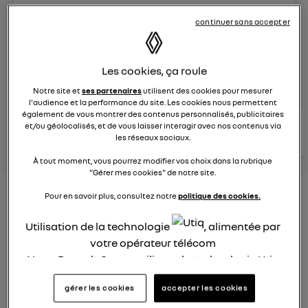
Le
29 mars 2024
à
15:22
continuer sans accepter
Véhicules
RENAULT
Les cookies, ça roule
posez une question
Notre site et
ses partenaires
utilisent des cookies pour mesurer
l'audience et la performance du site. Les cookies nous permettent
également de vous montrer des contenus personnalisés, publicitaires
consultez les
et/ou géolocalisés, et de vous laisser interagir avec nos contenus via
voir tous les
conseils Renault
conseils
conseils
les réseaux sociaux.
similaires
À tout moment, vous pourrez modifier vos choix dans la rubrique
"Gérer mes cookies" de notre site.
Consommation Hybride
Pour en savoir plus, consultez notre
politique des cookies.
rechargeable
Utilisation de la technologie
, alimentée par
votre opérateur télécom
Elsa32
Le
26 janvier 2022
à
12:37
Nous, Renault Group, utilisons la technologie Utiq
pour nos activités digitales (telles que décrites
Bonjour,
gérer les cookies
accepter les cookies
dans cette notice de consentement) et liées à