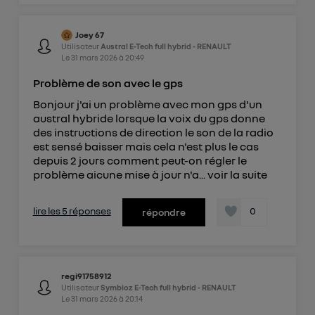
Joey 67
Utilisateur
Austral E-Tech full hybrid - RENAULT
Le
31 mars 2026
à
20:49
Problème de son avec le gps
Bonjour j'ai un problème avec mon gps d'un
austral hybride lorsque la voix du gps donne
des instructions de direction le son de la radio
est sensé baisser mais cela n'est plus le cas
depuis 2 jours comment peut-on régler le
problème aicune mise à jour n'a...
voir la suite
lire les 5 réponses
0
répondre
regi91758912
Utilisateur
Symbioz E-Tech full hybrid - RENAULT
Le
31 mars 2026
à
20:14