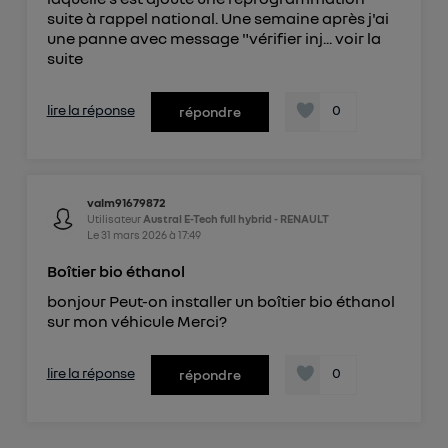
suite à rappel national. Une semaine après j'ai
une panne avec message "vérifier inj...
voir la
suite
lire la réponse
0
répondre
valm91679872
Utilisateur
Austral E-Tech full hybrid - RENAULT
Le
31 mars 2026
à
17:49
Boîtier bio éthanol
bonjour Peut-on installer un boîtier bio éthanol
sur mon véhicule Merci?
lire la réponse
0
répondre