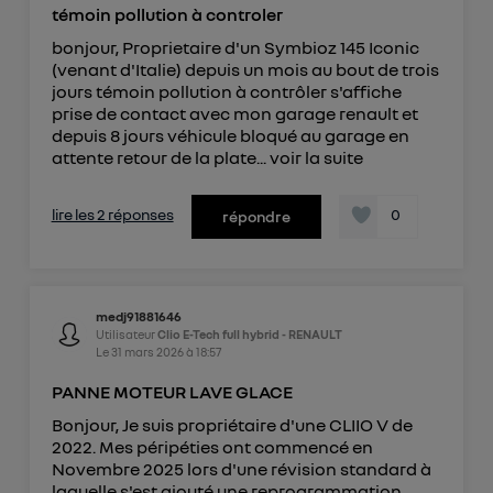
témoin pollution à controler
bonjour, Proprietaire d'un Symbioz 145 Iconic
(venant d'Italie) depuis un mois au bout de trois
jours témoin pollution à contrôler s'affiche
prise de contact avec mon garage renault et
depuis 8 jours véhicule bloqué au garage en
attente retour de la plate...
voir la suite
lire les 2 réponses
0
répondre
medj91881646
Utilisateur
Clio E-Tech full hybrid - RENAULT
Le
31 mars 2026
à
18:57
PANNE MOTEUR LAVE GLACE
Bonjour, Je suis propriétaire d'une CLIIO V de
2022. Mes péripéties ont commencé en
Novembre 2025 lors d'une révision standard à
laquelle s'est ajouté une reprogrammation