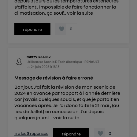
depuis 3 jours où les températures extérieures
s'affolent , impossible de faire fonctionner la
climatisation, ça souf...
voir la suite
0
répondre
mhfr91764352
Utilisateur
Scenic E-Tech électrique - RENAULT
Le
24 juin 2026
à
18:13
Message de révision à faire erroné
Bonjour, J'ai fait la révision de mon scenic de
2024 en avance par rapport à l'année dernière
car j'avais quelques soucis, et que je partait en
vacances après. Je l'ai donc faite le 21 mai , (au
lieu de Juillet) en concession. J'ai depuis
quelques jours l...
voir la suite
lire les 3 réponses
0
répondre