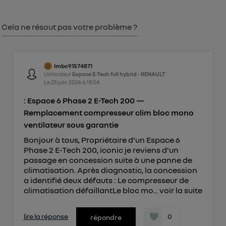
consentement sur
le portail d’Utiq
("
") ou via la page « gérer Utiq » en bas de ce site.
Cela ne résout pas votre problème ?
Pour plus d'informations, veuillez consulter
la
Politique d'information sur les données
personnelles d'Utiq
.
lmbc91574871
Utilisateur
Espace E-Tech full hybrid - RENAULT
Le
25 juin 2026
à
18:04
: Espace 6 Phase 2 E-Tech 200 —
Remplacement compresseur clim bloc mono
ventilateur sous garantie
Bonjour à tous, Propriétaire d'un Espace 6
Phase 2 E-Tech 200, iconic je reviens d'un
passage en concession suite à une panne de
climatisation. Après diagnostic, la concession
a identifié deux défauts : Le compresseur de
climatisation défaillantLe bloc mo...
voir la suite
lire la réponse
0
répondre