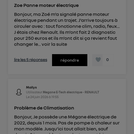
Zoe Panne moteur électrique
Bonjour, ma Zoé m'a signalé panne moteur
électrique pendant un trajet. J'arrive toujours à
circuler avec : tout fonctionne clim, radio, feux...
J étais chez Renault. Ils m'ont fait 2 diagnostic
pour 250 euros et ils m'ont dit si ça revient faut
changer le...
voir la suite
lire les 5 réponses
0
répondre
Mailys
Utilisateur
Megane E-Tech électrique - RENAULT
Le
24 juin 2026
à
19:55
Problème de Climatisation
Bonjour, Je possède une Mégane électrique de
2022, depuis 1 mois. Pas de pompe à chaleur sur
mon modèle. Jusqu'ici tout allait bien, sauf