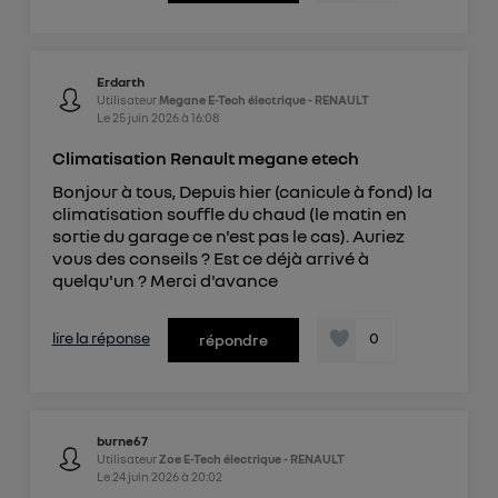
Erdarth
Utilisateur
Megane E-Tech électrique - RENAULT
Le
25 juin 2026
à
16:08
Climatisation Renault megane etech
Bonjour à tous, Depuis hier (canicule à fond) la
climatisation souffle du chaud (le matin en
sortie du garage ce n'est pas le cas). Auriez
vous des conseils ? Est ce déjà arrivé à
quelqu'un ? Merci d'avance
lire la réponse
0
répondre
burne67
Utilisateur
Zoe E-Tech électrique - RENAULT
Le
24 juin 2026
à
20:02