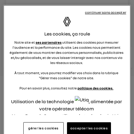
Le
29 mars 2024
à
15:22
continuer sans accepter
Véhicules
RENAULT
Les cookies, ça roule
posez une question
Notre site et
ses partenaires
utilisent des cookies pour mesurer
l'audience et la performance du site. Les cookies nous permettent
également de vous montrer des contenus personnalisés, publicitaires
consultez les
voir tous les
conseils Renault
conseils
et/ou géolocalisés, et de vous laisser interagir avec nos contenus via
conseils
similaires
les réseaux sociaux.
À tout moment, vous pourrez modifier vos choix dans la rubrique
"Gérer mes cookies" de notre site.
Consommation Hybride
Pour en savoir plus, consultez notre
politique des cookies.
rechargeable
Utilisation de la technologie
, alimentée par
Elsa32
votre opérateur télécom
Le
26 janvier 2022
à
12:37
Nous, Renault Group, utilisons la technologie Utiq
Bonjour,
pour nos activités digitales (telles que décrites
gérer les cookies
accepter les cookies
dans cette notice de consentement) et liées à