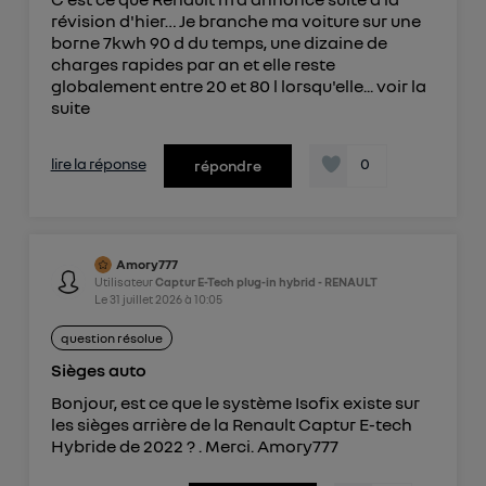
révision d'hier… Je branche ma voiture sur une
borne 7kwh 90 d du temps, une dizaine de
charges rapides par an et elle reste
globalement entre 20 et 80 l lorsqu'elle...
voir la
suite
lire la réponse
0
répondre
Amory777
Utilisateur
Captur E-Tech plug-in hybrid - RENAULT
Le
31 juillet 2026
à
10:05
question résolue
Sièges auto
Bonjour, est ce que le système Isofix existe sur
les sièges arrière de la Renault Captur E-tech
Hybride de 2022 ? . Merci. Amory777