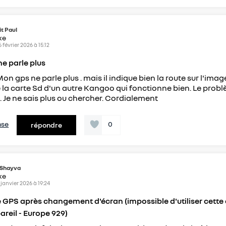
it Paul
ike
6 février 2026
à
15:12
ne parle plus
on gps ne parle plus . mais il indique bien la route sur l'image.
la carte Sd d'un autre Kangoo qui fonctionne bien. Le probl
. Je ne sais plus ou chercher. Cordialement
nse
0
répondre
Shayva
ike
 janvier 2026
à
19:24
GPS après changement d'écran (impossible d'utiliser cette 
areil - Europe 929)