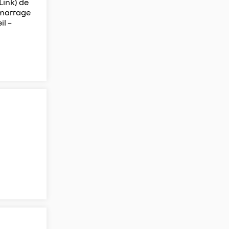
Link) de
démarrage
il –