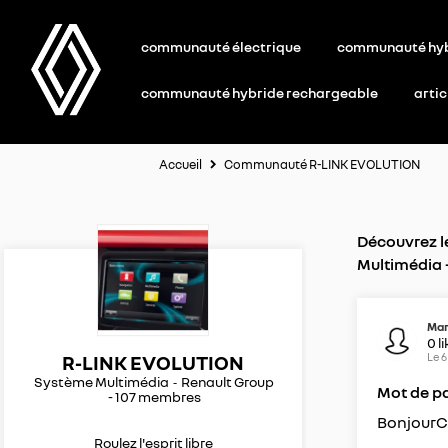
communauté électrique
communauté hy
communauté hybride rechargeable
artic
Accueil
Communauté R-LINK EVOLUTION
Découvrez l
Multimédia 
Mar
0
l
Le
6
R-LINK EVOLUTION
Système Multimédia
Renault Group
Mot de pa
-
107
membres
BonjourCo
Roulez l'esprit libre