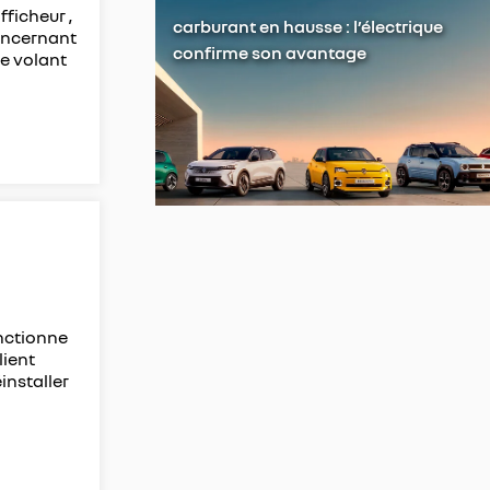
fficheur ,
carburant en hausse : l’électrique
concernant
confirme son avantage
le volant
onctionne
lient
installer