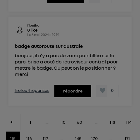
floniko
0
like
Le
6 mai 2024
à
19:19
badge autoroute sur australe
bonjour, il n'y a pas de zone pointillée sur le
pare-brise a coté de rétroviseur central pour
mettre le badge. Ou peut on le positionner ?
merci
lire les 4 réponses
0
répondre
1
...
10
60
...
113
114
115
116
117
...
145
170
...
171