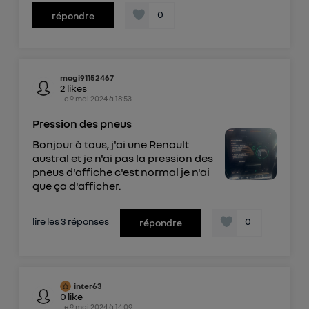
0
répondre
magi91152467
2
likes
Le
9 mai 2024
à
18:53
Pression des pneus
Bonjour à tous, j'ai une Renault
austral et je n'ai pas la pression des
pneus d'affiche c'est normal je n'ai
que ça d'afficher.
lire les 3 réponses
0
répondre
inter63
0
like
Le
9 mai 2024
à
14:09