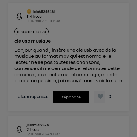
jpla65256431
114
likes
Le
10 mai 2024
à
14:38
question résolue
cle usb musique
Bonjour quand j'insère une clé usb avec de la
musique au format mp3 qui est normale. le
lecteur ne lie pas toutes les chansons,
contenues il me demande de reformater cette
dernière, j ai effectué ce reformatage, mais le
problème persiste, j ai essayé tous...
voir la suite
lire les 6 réponses
0
répondre
jean91319426
2
likes
Le
10 mai 2024
à
13:37