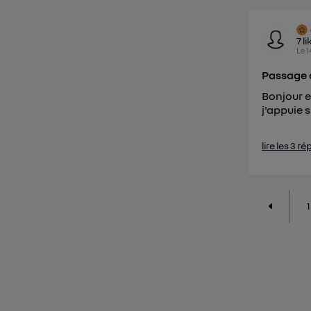
7
li
Le
1
Passage d
Bonjour e
j'appuie 
lire les 3 r
1