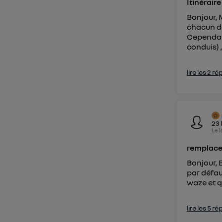
Itinérai
Pour une
Bonjour, 
Pour un
chacun de
Cependant
Vous 
conduis) ,
d'infor
lire les 2 r
23
Le
1
remplace
Bonjour,
par défau
waze et q
lire les 5 r