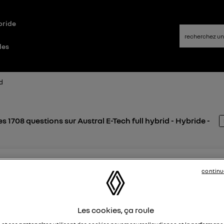
bride
les
id
s 1708 questions sur Austral E-Tech full hybrid - Hybride -
sdtc22366361
likes
continu
7 octobre 2024
à
21:09
freins
Les cookies, ça roule
Avez-vous tous un bruit de grincement en fin de freinage?