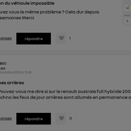
n du véhicule impossible
Avez vous le même problème ? Cela dur depuis
 semaines Merci
éponses
1
répondre
BEC
kes
4 octobre 2024
à
12:45
nes arrières
Pouvez-vous me dire si sur le renault australe full hybride 20
techno les feux de jour arrières sont allumés en permanence 
éponses
0
répondre