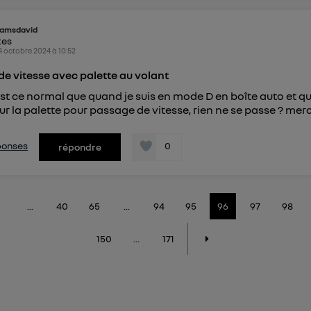
amsdavid
kes
4 octobre 2024
à
10:52
e vitesse avec palette au volant
st ce normal que quand je suis en mode D en boîte auto et q
sur la palette pour passage de vitesse, rien ne se passe ? merci
éponses
0
répondre
...
40
65
...
94
95
96
97
98
150
...
171