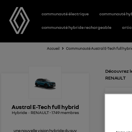
communauté électrique
communauté hy
communauté hybride rechargeable
artic
Accueil
Communauté Austral E-Tech full hybr
Découvrez le
RENAULT
64
Le
1
Austral E-Tech full hybrid
Hybride
RENAULT
-
1749
membres
Bruit des 
Bonjour, 
une nouvelle vision hybride du suv