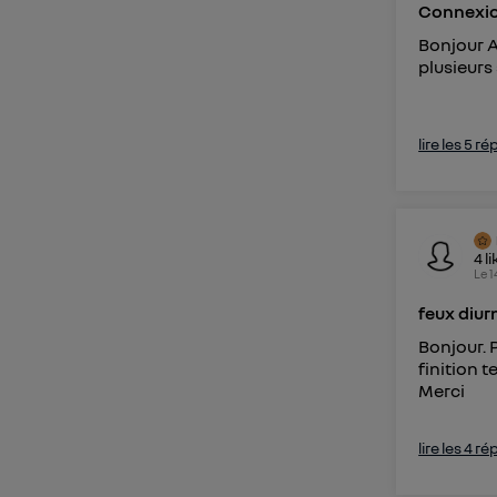
Connexio
Bonjour 
plusieurs
lire les 5 r
4
li
Le
1
feux diur
Bonjour. 
finition 
Merci
lire les 4 r