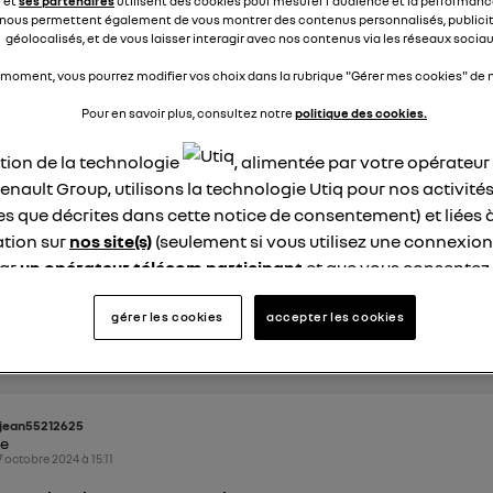
e et
ses partenaires
utilisent des cookies pour mesurer l'audience et la performance
nous permettent également de vous montrer des contenus personnalisés, publicit
éponses
0
répondre
géolocalisés, et de vous laisser interagir avec nos contenus via les réseaux sociau
 moment, vous pourrez modifier vos choix dans la rubrique "Gérer mes cookies" de n
Pour en savoir plus, consultez notre
politique des cookies.
Titou
ike
7 octobre 2024
à
19:40
ation de la technologie
, alimentée par votre opérateu
enault Group, utilisons la technologie Utiq pour nos activités
ur extérieur inclinable
les que décrites dans cette notice de consentement) et liées 
st ce qu'il est possible que la glace des rétroviseur extérieur 
tion sur
nos site(s)
(seulement si vous utilisez une connexion
passe la marche arrière ? Si oui sur quel modèle ce système 
par
un opérateur télécom participant
et que vous consentez
 Merci
site).
logie Utiq a été conçue pour la protection de vos données 
gérer les cookies
accepter les cookies
éponses
0
répondre
en vous offrant choix et contrôle.
ise un identifiant créé par votre opérateur télécom basé sur v
ne référence de votre contrat internet (ex : votre numéro de t
fiant est associé à votre connexion internet. Ainsi, toutes le
jean55212625
ke
nt la même connexion et ayant consenties se verront attribu
7 octobre 2024
à
15:11
identifiant. En général :