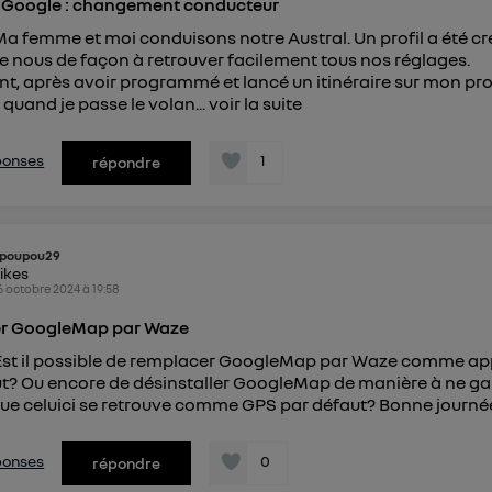
re Google : changement conducteur
connexion foyer
(ex : Wi-Fi), la personnalisation sera basée sur la navigation des 
ayant consentis.
Ma femme et moi conduisons notre Austral. Un profil a été cr
e
connexion mobile
, la personnalisation sera basée uniquement sur la navigation de 
 nous de façon à retrouver facilement tous nos réglages.
mobile.
, après avoir programmé et lancé un itinéraire sur mon profi
pouvez à tout moment retirer ce consentement sur
le portail
 quand je passe le volan...
voir la suite
") ou via la page « gérer Utiq » en bas de ce site. Po
mations, veuillez consulter
la Politique d'information sur le
éponses
1
répondre
personnelles d'Utiq
.
poupou29
likes
6 octobre 2024
à
19:58
r GoogleMap par Waze
 Est il possible de remplacer GoogleMap par Waze comme ap
t? Ou encore de désinstaller GoogleMap de manière à ne ga
ue celuici se retrouve comme GPS par défaut? Bonne journé
éponses
0
répondre