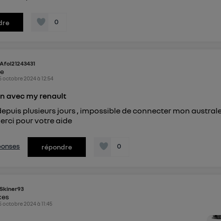
0
dre
Afol21243431
ke
5 octobre 2024
à
12:54
n avec my renault
depuis plusieurs jours , impossible de connecter mon austral
erci pour votre aide
éponses
0
répondre
Skiner93
kes
5 octobre 2024
à
11:45