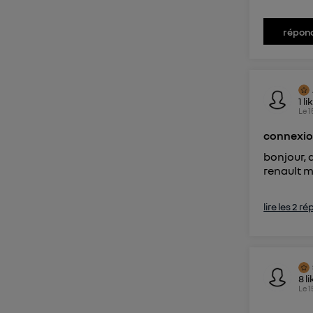
répon
1
li
Le
1
connexio
bonjour, 
renault m
lire les 2 r
8
li
Le
1