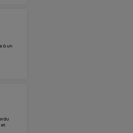
e à un
perdu
 et