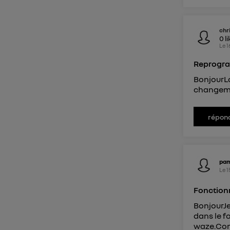
chr
0
l
Le
1
Reprogr
BonjourLa
changeme
répon
pa
Le
1
Fonction
BonjourJe
dans le 
waze.Comm