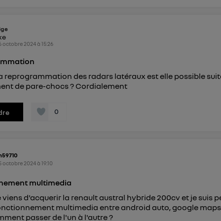
ige
ike
6 octobre 2024
à
15:26
ammation
 reprogrammation des radars latéraux est elle possible suit
nt de pare-chocs ? Cordialement
0
dre
m59710
5 octobre 2024
à
19:10
nement multimedia
 viens d'acquerir la renault austral hybride 200cv et je suis 
fonctionnement multimedia entre android auto, google maps
ent passer de l'un à l'autre ?