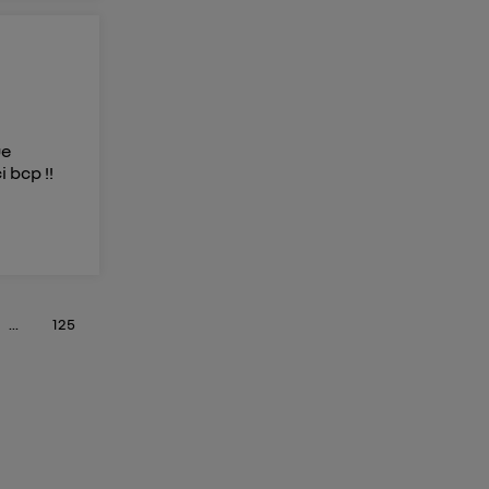
ue
 bcp !!
...
125