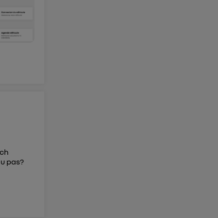
0ch
ou pas?