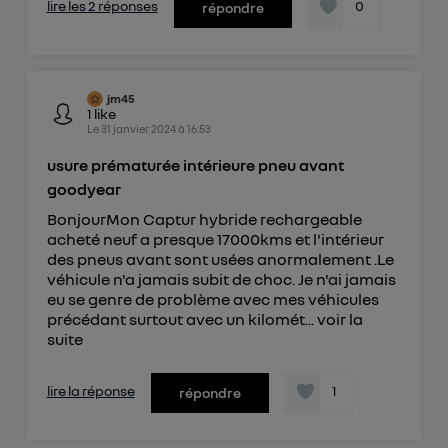
lire les 2 réponses
0
répondre
jm45
1
like
Le
31 janvier 2024
à
16:53
usure prématurée intérieure pneu avant
goodyear
BonjourMon Captur hybride rechargeable
acheté neuf a presque 17000kms et l'intérieur
des pneus avant sont usées anormalement .Le
véhicule n'a jamais subit de choc. Je n'ai jamais
eu se genre de problème avec mes véhicules
précédant surtout avec un kilomét...
voir la
suite
lire la réponse
1
répondre