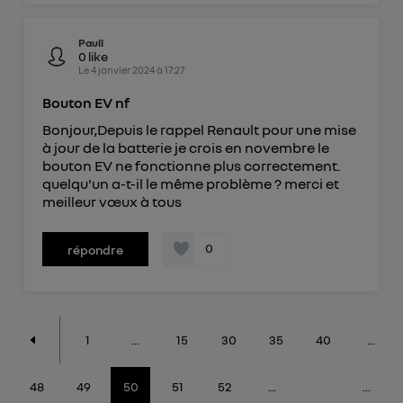
Paull
0
like
Le
4 janvier 2024
à
17:27
Bouton EV nf
Bonjour,Depuis le rappel Renault pour une mise
à jour de la batterie je crois en novembre le
bouton EV ne fonctionne plus correctement.
quelqu'un a-t-il le même problème ? merci et
meilleur vœux à tous
0
répondre
1
...
15
30
35
40
...
48
49
50
51
52
...
...