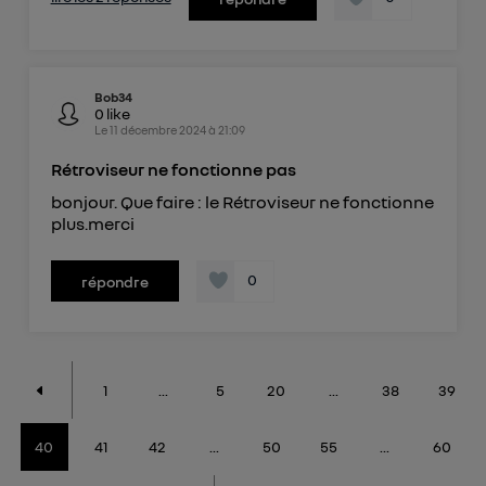
Bob34
0
like
Le
11 décembre 2024
à
21:09
Rétroviseur ne fonctionne pas
bonjour. Que faire : le Rétroviseur ne fonctionne
plus.merci
0
répondre
1
...
5
20
...
38
39
40
41
42
...
50
55
...
60