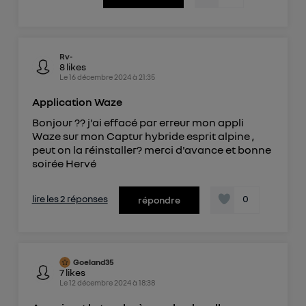
Rv-
8
likes
Le
16 décembre 2024
à
21:35
Application Waze
Bonjour ?? j'ai effacé par erreur mon appli
Waze sur mon Captur hybride esprit alpine ,
peut on la réinstaller? merci d'avance et bonne
soirée Hervé
lire les 2 réponses
0
répondre
Goeland35
7
likes
Le
12 décembre 2024
à
18:38