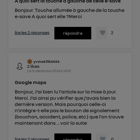
A quoi sert la touche à gauche de celle e-save
Bonjour. Touche allumée à gauche de la touche
e-save A quoi sert elle ?Merci
lire les 2 réponses
2
répondre
yvma63166666
2
likes
Le
12 décembre 2024
à
14:39
Google maps
Bonjour, J'ai bien lu l'article sur la mise à jour.
Merci. J'ai ainsi pu vérifier que j'avais bien la
dernière version. Mais pourquoi celle-ci
n'intègre-t-elle pas le bouton de signalement
(bouchon, accident, police, etc.) que l'on trouve
maintenant dans ...
voir la suite
lire les 2 réponses
0
répondre