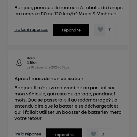
Bonjour, pourquoi le moteur s'emballe de temps
en temps à 110 ou 120 km/h? Merci S.Michaud
lire les 6 réponses
11
répondre
Bouli
0
like
Le
18 décembre 2024
à
13:52
Après 1 mois de non utilisation
Bonjour. Il m'arrive souvent de ne pas utiliser
mon véhicule, qui reste au garage, pendant 1
mois. Que se passera-t-il au redémarrage? J'ai
entendu dire que la batterie se déchargeait et
qu'il fallait utiliser un booster de batterie? merci
votre retour
lire la réponse
0
répondre