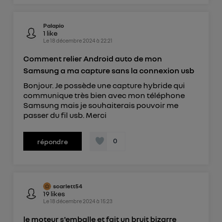
Palapio
1
like
Le
18 décembre 2024
à
22:21
Comment relier Android auto de mon
Samsung a ma capture sans la connexion usb
Bonjour. Je possède une capture hybride qui
communique très bien avec mon téléphone
Samsung mais je souhaiterais pouvoir me
passer du fil usb. Merci
0
répondre
scarlett54
19
likes
Le
18 décembre 2024
à
15:23
le moteur s'emballe et fait un bruit bizarre