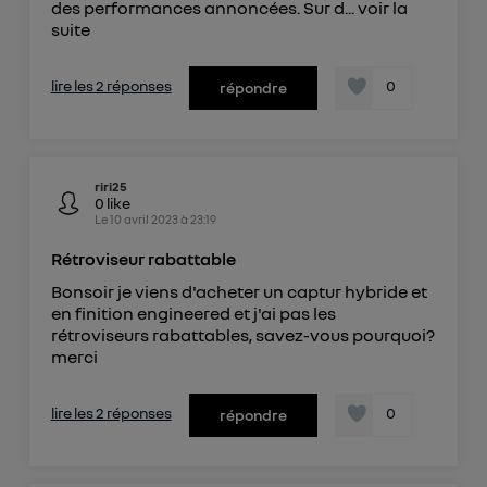
des performances annoncées. Sur d...
voir la
suite
lire les 2 réponses
0
répondre
riri25
0
like
Le
10 avril 2023
à
23:19
Rétroviseur rabattable
Bonsoir je viens d'acheter un captur hybride et
en finition engineered et j'ai pas les
rétroviseurs rabattables, savez-vous pourquoi?
merci
lire les 2 réponses
0
répondre