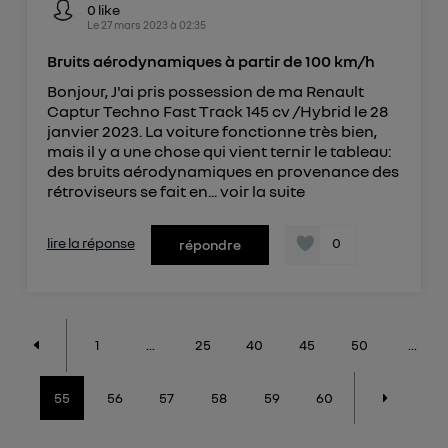
0
like
Le
27 mars 2023
à
02:35
Bruits aérodynamiques à partir de 100 km/h
Bonjour, J'ai pris possession de ma Renault
Captur Techno Fast Track 145 cv /Hybrid le 28
janvier 2023. La voiture fonctionne très bien,
mais il y a une chose qui vient ternir le tableau:
des bruits aérodynamiques en provenance des
rétroviseurs se fait en...
voir la suite
lire la réponse
0
répondre
1
...
25
40
45
50
...
55
56
57
58
59
60