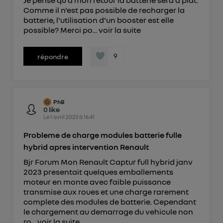
Je pense qu'à mon retour la batterie sera à plat.
Comme il n'est pas possible de recharger la
batterie, l'utilisation d'un booster est elle
possible? Merci po...
voir la suite
9
répondre
PhB
0
like
Le
1 avril 2023
à
16:41
Probleme de charge modules batterie fulle
hybrid apres intervention Renault
Bjr Forum Mon Renault Captur full hybrid janv
2023 presentait quelques emballements
moteur en monte avec faible puissance
transmise aux roues et une charge rarement
complete des modules de batterie. Cependant
le chargement au demarrage du vehicule non
ro...
voir la suite