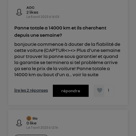
ADC
2
likes
Le
8 avril 2023
à
16:03
Panne totale a 14000 km et ils cherchent
depuis une semaine?
bonjourJe commence à douter de la fiabilité de
cette voiture (CAPTUR<><> Plus d'une semaine
pour trouver la panne sous garantie! et quand
la garantie se terminera si tel problème arrive
ça sera le prix de la voiture! Panne totale a
14000 km au bout d'un a...
voir la suite
lire les 2 réponses
1
répondre
lila
0
like
Le
7 avril 2023
à
12:16