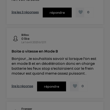
lire les 3 réponses
0
répondre
Billou
0
like
Le
1 avril 2023
à
12:11
Boite a vitesse en Mode B
Bonjour , Je souhaitais savoir si lorsque l'on est
en mode B et en décélération donc en charge
batterie les feux stop s'eclairaient car le frein
moteur est quand meme assez puissant .
lire la réponse
0
répondre
Franser