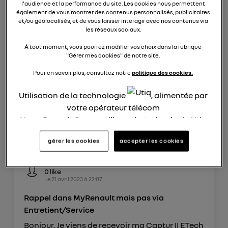
jeanmi.boy
l'audience et la performance du site. Les cookies nous permettent
22
likes
également de vous montrer des contenus personnalisés, publicitaires
Le
26 mai 2023
à
21:12
et/ou géolocalisés, et de vous laisser interagir avec nos contenus via
les réseaux sociaux.
retroviseurs rabattable électriquement
À tout moment, vous pourrez modifier vos choix dans la rubrique
boujour pouvez vous me dire quel composant
"Gérer mes cookies" de notre site.
manque aux véhicules qui avant le covid
avaient la fonction les rétroviseurs sont ils des
Pour en savoir plus, consultez notre
politique des cookies.
rétro avec fonction électrique cordialement
JMB
Utilisation de la technologie
, alimentée par
votre opérateur télécom
0
répondre
Nous, Renault Group, utilisons la technologie Utiq
pour nos activités digitales (telles que décrites
gérer les cookies
accepter les cookies
dans cette notice de consentement) et liées à
votre navigation sur
nos site(s)
(seulement si vous
hec78
utilisez une connexion internet fournie par
un
0
like
Le
21 avril 2023
à
22:07
opérateur télécom participant
et que vous
consentez sur chaque site).
Rappel dans MyRenault mais pas via
La technologie Utiq a été conçue pour la
Entretient/Service
protection de vos données personnelles en vous
Bonjour, Je viens de recevoir ma Captur II ETech