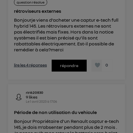
question résolue
rétroviseurs externes
Bonjourje viens d'acheter une captur e-tech full
hybrid 145. Les rétroviseurs externes ne sont
pas électrifiés mais fixes. Hors dans la notice
systèmes il est bien précisé qu'ils sont
rabattables électriquement. Est-il possible de
remédier à cela?merci
lire les 4 réponses
0
répondre
riri620830
9
likes
Le
1 avril 2023
à
17:06
Période de non utilisation du vehicule
Bonjour Propriétaire d'un Renault captur e-tech
145, je dois m'absenter pendant plus de 2 mois .