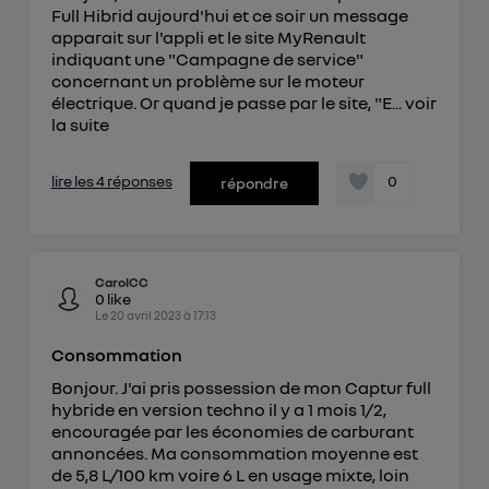
offrant choix et contrôle.
Full Hibrid aujourd'hui et ce soir un message
Elle utilise un identifiant créé par votre opérateur
apparait sur l'appli et le site MyRenault
télécom basé sur votre adresse IP et une référence
indiquant une "Campagne de service"
concernant un problème sur le moteur
de votre contrat internet (ex : votre numéro de
électrique. Or quand je passe par le site, "E...
voir
téléphone).
la suite
L'identifiant est associé à votre connexion
internet. Ainsi, toutes les personnes utilisant la
lire les 4 réponses
0
répondre
même connexion et ayant consenties se verront
attribuer le même identifiant. En général :
Pour une
connexion foyer
(ex : Wi-Fi), la personnalisation sera basée
sur la navigation des membres du foyer ayant consentis.
Pour une
connexion mobile
, la personnalisation sera basée
CarolCC
uniquement sur la navigation de l'utilisateur du mobile.
0
like
Vous pouvez à tout moment retirer ce
Le
20 avril 2023
à
17:13
consentement sur
le portail d’Utiq
("
Consommation
") ou via la page « gérer Utiq » en bas de ce site.
Bonjour. J'ai pris possession de mon Captur full
Pour plus d'informations, veuillez consulter
la
hybride en version techno il y a 1 mois 1/2,
Politique d'information sur les données
encouragée par les économies de carburant
personnelles d'Utiq
.
annoncées. Ma consommation moyenne est
de 5,8 L/100 km voire 6 L en usage mixte, loin