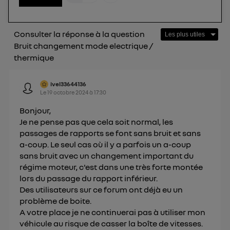
télécom basé sur votre adresse IP et une référence
de votre contrat internet (ex : votre numéro de
téléphone).
Consulter la réponse à la question
L'identifiant est associé à votre connexion
Bruit changement mode electrique /
internet. Ainsi, toutes les personnes utilisant la
thermique
même connexion et ayant consenties se verront
attribuer le même identifiant. En général :
ivel33644136
Pour une
connexion foyer
(ex : Wi-Fi), la personnalisation sera basée
Le
19 octobre 2024
à
17:30
sur la navigation des membres du foyer ayant consentis.
Pour une
connexion mobile
, la personnalisation sera basée
Bonjour,
uniquement sur la navigation de l'utilisateur du mobile.
Je ne pense pas que cela soit normal, les
Vous pouvez à tout moment retirer ce
passages de rapports se font sans bruit et sans
consentement sur
le portail d’Utiq
("
a-coup. Le seul cas où il y a parfois un a-coup
") ou via la page « gérer Utiq » en bas de ce site.
sans bruit avec un changement important du
Pour plus d'informations, veuillez consulter
la
régime moteur, c'est dans une très forte montée
Politique d'information sur les données
lors du passage du rapport inférieur.
personnelles d'Utiq
.
Des utilisateurs sur ce forum ont déjà eu un
problème de boite.
A votre place je ne continuerai pas à utiliser mon
véhicule au risque de casser la boîte de vitesses.