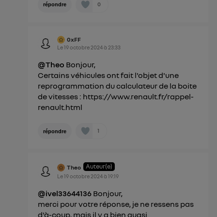
0
répondre
0xFF
Le
19 octobre 2024
à
23:33
@Theo
Bonjour,
Certains véhicules ont fait l'objet d'une
reprogrammation du calculateur de la boite
de vitesses :
https://www.renault.fr/rappel-
renault.html
1
répondre
Auteur(e)
Theo
Le
19 octobre 2024
à
19:19
@ivel33644136
Bonjour,
merci pour votre réponse, je ne ressens pas
d'à-coup, mais il y a bien quasi