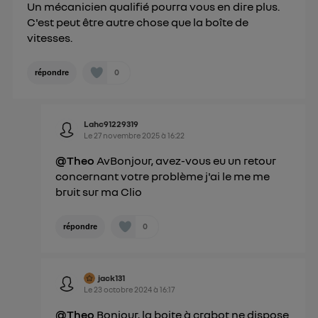
Un mécanicien qualifié pourra vous en dire plus.
C'est peut être autre chose que la boîte de
vitesses.
0
répondre
Lahc91229319
Le
27 novembre 2025
à
16:22
@Theo
AvBonjour, avez-vous eu un retour
concernant votre problème j'ai le me me
bruit sur ma Clio
0
répondre
jack131
Le
23 octobre 2024
à
16:17
@Theo
Bonjour, la boite à crabot ne dispose