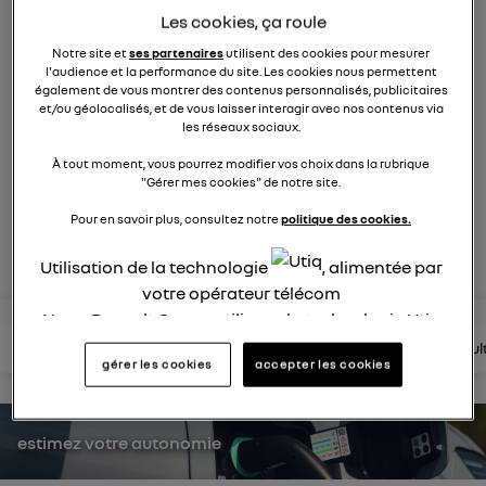
758
membres
Les cookies, ça roule
Hybride
RENAULT
Notre site et
ses partenaires
utilisent des cookies pour mesurer
l'audience et la performance du site. Les cookies nous permettent
également de vous montrer des contenus personnalisés, publicitaires
Après 30 ans de succès, Renault Clio full hybrid E_Tech
et/ou géolocalisés, et de vous laisser interagir avec nos contenus via
insuffle une énergie nouvelle
les réseaux sociaux.
À tout moment, vous pourrez modifier vos choix dans la rubrique
posez une question
"Gérer mes cookies" de notre site.
Pour en savoir plus, consultez notre
politique des cookies.
rejoignez
Utilisation de la technologie
, alimentée par
votre opérateur télécom
Nous, Renault Group, utilisons la technologie Utiq
pour nos activités digitales (telles que décrites
lire les questions
lire les articles
consultez la brochure
consul
gérer les cookies
accepter les cookies
dans cette notice de consentement) et liées à
votre navigation sur
nos site(s)
(seulement si vous
utilisez une connexion internet fournie par
un
estimez votre autonomie
opérateur télécom participant
et que vous
consentez sur chaque site).