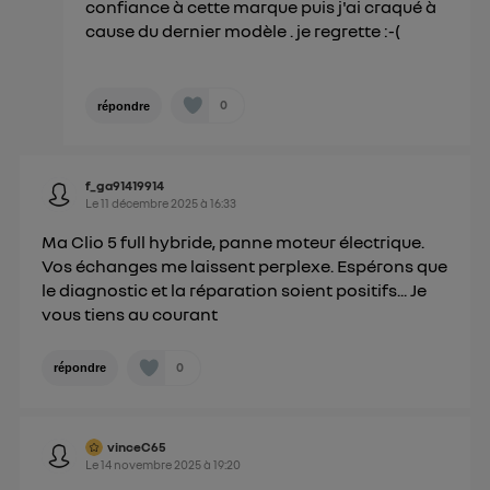
confiance à cette marque puis j'ai craqué à
cause du dernier modèle . je regrette :-(
0
répondre
f_ga91419914
Le
11 décembre 2025
à
16:33
Ma Clio 5 full hybride, panne moteur électrique.
Vos échanges me laissent perplexe. Espérons que
le diagnostic et la réparation soient positifs... Je
vous tiens au courant
0
répondre
vinceC65
Le
14 novembre 2025
à
19:20