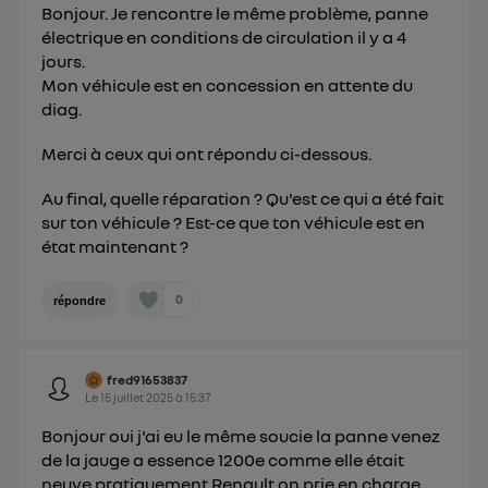
Bonjour. Je rencontre le même problème, panne
électrique en conditions de circulation il y a 4
jours.
Mon véhicule est en concession en attente du
diag.
Merci à ceux qui ont répondu ci-dessous.
Au final, quelle réparation ? Qu'est ce qui a été fait
sur ton véhicule ? Est-ce que ton véhicule est en
état maintenant ?
0
répondre
fred91653837
Le
15 juillet 2025
à
15:37
Bonjour oui j'ai eu le même soucie la panne venez
de la jauge a essence 1200e comme elle était
neuve pratiquement Renault on prie en charge