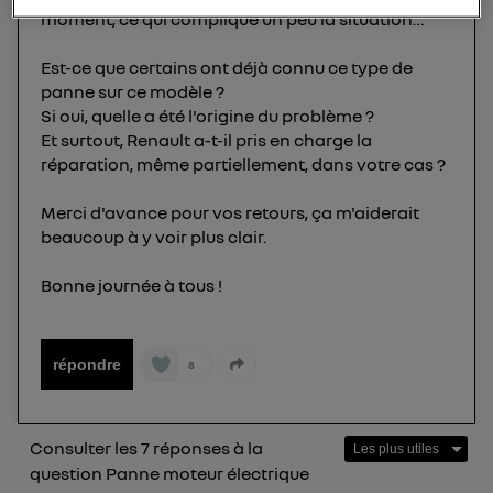
moment, ce qui complique un peu la situation…
utilisez une connexion internet fournie par
un
opérateur télécom participant
et que vous
Est-ce que certains ont déjà connu ce type de
consentez sur chaque site).
panne sur ce modèle ?
La technologie Utiq a été conçue pour la
Si oui, quelle a été l'origine du problème ?
protection de vos données personnelles en vous
Et surtout, Renault a-t-il pris en charge la
offrant choix et contrôle.
réparation, même partiellement, dans votre cas ?
Elle utilise un identifiant créé par votre opérateur
télécom basé sur votre adresse IP et une référence
Merci d'avance pour vos retours, ça m'aiderait
de votre contrat internet (ex : votre numéro de
beaucoup à y voir plus clair.
téléphone).
L'identifiant est associé à votre connexion
Bonne journée à tous !
internet. Ainsi, toutes les personnes utilisant la
même connexion et ayant consenties se verront
attribuer le même identifiant. En général :
répondre
8
Pour une
connexion foyer
(ex : Wi-Fi), la personnalisation sera basée
sur la navigation des membres du foyer ayant consentis.
Pour une
connexion mobile
, la personnalisation sera basée
uniquement sur la navigation de l'utilisateur du mobile.
Consulter les 7 réponses à la
Vous pouvez à tout moment retirer ce
question Panne moteur électrique