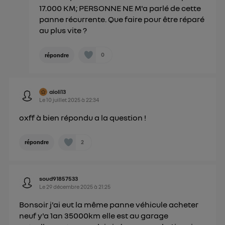
17.000 KM; PERSONNE NE M'a parlé de cette
panne récurrente. Que faire pour être réparé
au plus vite ?
0
répondre
aioli13
Le
10 juillet 2025
à
22:34
oxff à bien répondu a la question !
2
répondre
soud91857533
Le
29 décembre 2025
à
21:25
Bonsoir j'ai eut la même panne véhicule acheter
neuf y'a 1an 35000km elle est au garage