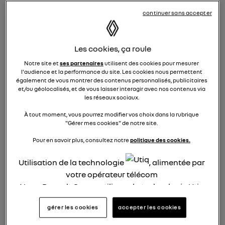
continuer sans accepter
Panne moteur électrique
Myrenault35
Les cookies, ça roule
Le
10 juillet 2025
à
21:58
Notre site et
ses partenaires
utilisent des cookies pour mesurer
Bonjour à tous,
l'audience et la performance du site. Les cookies nous permettent
également de vous montrer des contenus personnalisés, publicitaires
Je me permets de poster ici pour savoir si certains
et/ou géolocalisés, et de vous laisser interagir avec nos contenus via
les réseaux sociaux.
d'entre vous ont déjà rencontré le même
problème que moi avec une Renault Clio 5 E-Tech
À tout moment, vous pourrez modifier vos choix dans la rubrique
full hybrid.
"Gérer mes cookies" de notre site.
Pour en savoir plus, consultez notre
politique des cookies.
J'ai acheté ce véhicule d'occasion à 22 000 km,
elle en compte aujourd'hui 27 000 km.
Utilisation de la technologie
, alimentée par
Malheureusement, je viens de subir une panne
votre opérateur télécom
moteur électrique, ce qui rend le véhicule
Nous, Renault Group, utilisons la technologie Utiq
totalement immobilisé.
pour nos activités digitales (telles que décrites
gérer les cookies
accepter les cookies
dans cette notice de consentement) et liées à
Elle est actuellement au garage, mais celui-ci n'a
votre navigation sur
nos site(s)
(seulement si vous
pas de disponibilité pour s'en occuper avant un