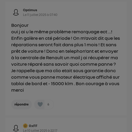
consentement sur
le portail d’Utiq
("
") ou via la page « gérer Utiq » en bas de ce site.
Optimus
Le
11 juillet 2025
à
07:40
Pour plus d'informations, veuillez consulter
la
Politique d'information sur les données
Bonjour
personnelles d'Utiq
.
oui j ai u le même problème remorquage ect …!
Enfin galère en cté période ! On m'avait dit que les
réparations seront fait dans plus 1 mois ! Et sans
prêt de voiture ! Donc en telephon'ant et envoyer
à la centrale de Renault un mail j ai récupérer ma
voiture réparé sans savoir quoi comme panne ?
Je rappelle que ma clio etait sous garantie donc
comme vous panne moteur électrique affiché sur
tablai de bord et - 15000 klm . Bon courage à vous
merci
6
répondre
0xFF
Le
10 juillet 2025
à
22:17