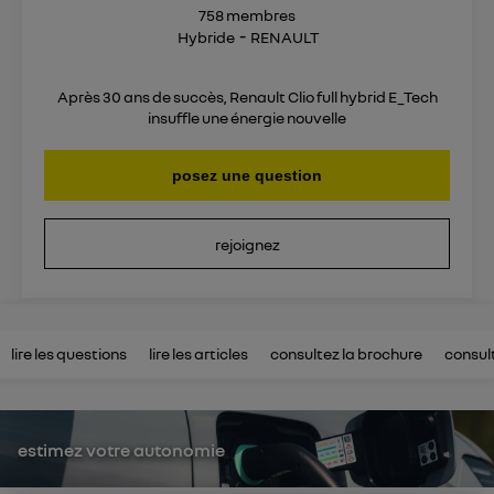
758
membres
Hybride
RENAULT
Après 30 ans de succès, Renault Clio full hybrid E_Tech
insuffle une énergie nouvelle
posez une question
rejoignez
lire les questions
lire les articles
consultez la brochure
consul
estimez votre autonomie