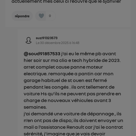
actuellement mes celui ci réouvre que le 6janvier
0
répondre
suzi91323573
Le
30 décembre 2025
à
16:48
@soud91857533
j'ai eu le même pb avant
hier soir sur ma clio e tech hybride de 2023.
arret complet cause panne moteur
electrique. remorquée a pantin car mon
garage habituel de st ouen est fermé
pendant les congés . ils ont tellement de
voiture Hs qu'ils ne peuvent pas prendre en
charge de nouveaux véhicules avant 3
semaines.
j'ai demandé une voiture de dépannage , ils
n'en ont pas de dispo; ils doivent envoyer un
mail a l'assistance Renault car j'ai le contrat
sérénité, j'imagine que je vais devoir