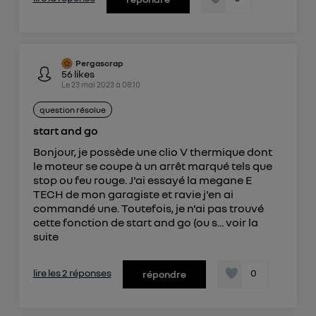
Pergascrap
56
likes
Le
23 mai 2023
à
08:10
question résolue
start and go
Bonjour, je possède une clio V thermique dont
le moteur se coupe à un arrêt marqué tels que
stop ou feu rouge. J'ai essayé la megane E
TECH de mon garagiste et ravie j'en ai
commandé une. Toutefois, je n'ai pas trouvé
cette fonction de start and go (ou s...
voir la
suite
lire les 2 réponses
0
répondre