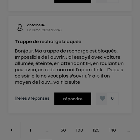
antoine06
Le
18 mai 2023
à
22:43
Trappe de recharge bloquée
Bonjour, Ma trappe de recharge est bloquée.
Impossible de l'ouvrir. J'ai essayé avec voiture
allumée, éteinte, en attendant 1H, en roulant un
peu avec, en redémarrant l'open r link.... Depuis
ce soir, elle ne veut plus s'ouvrir. Y a-t-il un
moyen de l'ouv...
voir la suite
lire les 3 réponses
0
répondre
1
...
50
100
125
140
...