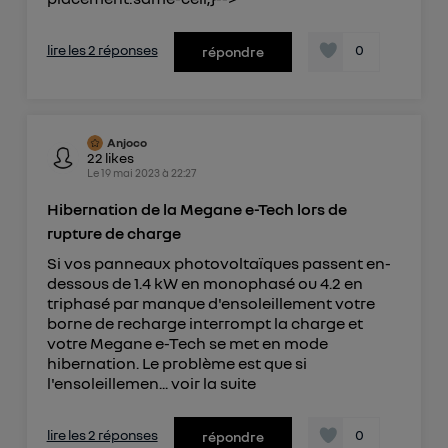
lire les 2 réponses
0
répondre
Anjoco
22
likes
Le
19 mai 2023
à
22:27
Hibernation de la Megane e-Tech lors de
rupture de charge
Si vos panneaux photovoltaïques passent en-
dessous de 1.4 kW en monophasé ou 4.2 en
triphasé par manque d'ensoleillement votre
borne de recharge interrompt la charge et
votre Megane e-Tech se met en mode
hibernation. Le problème est que si
l'ensoleillemen...
voir la suite
lire les 2 réponses
0
répondre