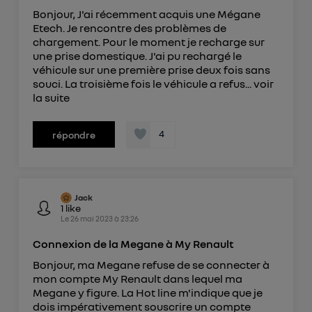
Elle utilise un identifiant créé par votre opérateur
Bonjour, J'ai récemment acquis une Mégane
télécom basé sur votre adresse IP et une référence
Etech. Je rencontre des problèmes de
de votre contrat internet (ex : votre numéro de
chargement. Pour le moment je recharge sur
une prise domestique. J'ai pu rechargé le
téléphone).
véhicule sur une première prise deux fois sans
L'identifiant est associé à votre connexion
souci. La troisième fois le véhicule a refus...
voir
internet. Ainsi, toutes les personnes utilisant la
la suite
même connexion et ayant consenties se verront
attribuer le même identifiant. En général :
4
répondre
Pour une
connexion foyer
(ex : Wi-Fi), la personnalisation sera basée
sur la navigation des membres du foyer ayant consentis.
Pour une
connexion mobile
, la personnalisation sera basée
uniquement sur la navigation de l'utilisateur du mobile.
Vous pouvez à tout moment retirer ce
Jack
1
like
consentement sur
le portail d’Utiq
("
Le
26 mai 2023
à
23:26
") ou via la page « gérer Utiq » en bas de ce site.
Pour plus d'informations, veuillez consulter
la
Connexion de la Megane à My Renault
Politique d'information sur les données
Bonjour, ma Megane refuse de se connecter à
personnelles d'Utiq
.
mon compte My Renault dans lequel ma
Megane y figure. La Hot line m'indique que je
dois impérativement souscrire un compte