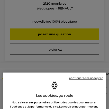
2120
membres
électriques
RENAULT
nouvelle ère 100% électrique
posez une question
rejoignez
lire les questions
lire les articles
consultez la brochure
consul
continuer sans accepter
Découvrez les 1940 questions sur Megane
Les cookies, ça roule
E-Tech électrique - électriques - RENAULT
Notre site et
ses partenaires
utilisent des cookies pour mesurer
l'audience et la performance du site. Les cookies nous permettent