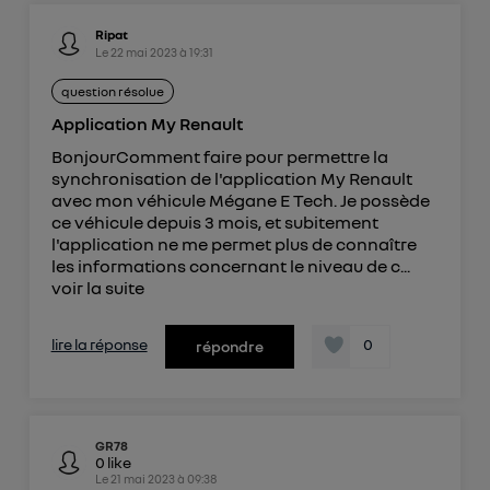
Ripat
Le
22 mai 2023
à
19:31
question résolue
Application My Renault
BonjourComment faire pour permettre la
synchronisation de l'application My Renault
avec mon véhicule Mégane E Tech. Je possède
ce véhicule depuis 3 mois, et subitement
l'application ne me permet plus de connaître
les informations concernant le niveau de c...
voir la suite
lire la réponse
0
répondre
GR78
0
like
Le
21 mai 2023
à
09:38