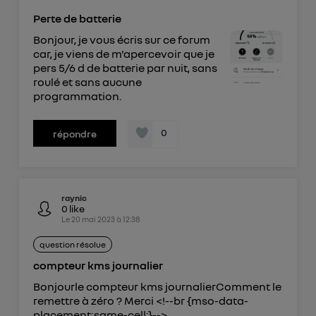
Perte de batterie
Bonjour, je vous écris sur ce forum
car, je viens de m'apercevoir que je
pers 5/6 d de batterie par nuit, sans
roulé et sans aucune
programmation.
0
répondre
raynic
0
like
Le
20 mai 2023
à
12:38
question résolue
compteur kms journalier
Bonjourle compteur kms journalierComment le
remettre à zéro ? Merci <!--br {mso-data-
placement:same-cell;}-->